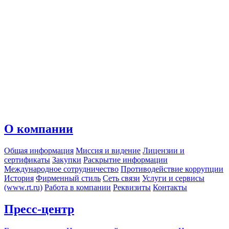
О компании
Общая информация
Миссия и видение
Лицензии и
сертификаты
Закупки
Раскрытие информации
Международное сотрудничество
Противодействие коррупции
История
Фирменный стиль
Сеть связи
Услуги и сервисы
(www.rt.ru)
Работа в компании
Реквизиты
Контакты
Пресс-центр