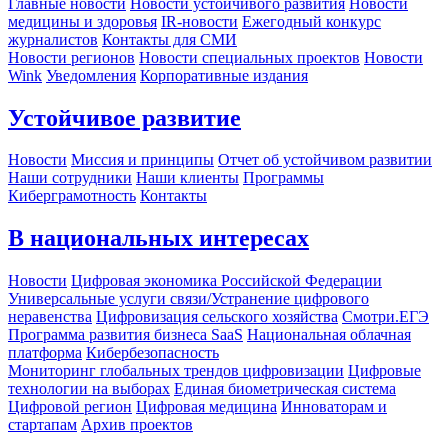
Главные новости
Новости устойчивого развития
Новости
медицины и здоровья
IR-новости
Ежегодный конкурс
журналистов
Контакты для СМИ
Новости регионов
Новости специальных проектов
Новости
Wink
Уведомления
Корпоративные издания
Устойчивое развитие
Новости
Миссия и принципы
Отчет об устойчивом развитии
Наши сотрудники
Наши клиенты
Программы
Киберграмотность
Контакты
В национальных интересах
Новости
Цифровая экономика Российской Федерации
Универсальные услуги связи/Устранение цифрового
неравенства
Цифровизация сельского хозяйства
Смотри.ЕГЭ
Программа развития бизнеса SaaS
Национальная облачная
платформа
Кибербезопасность
Мониторинг глобальных трендов цифровизации
Цифровые
технологии на выборах
Единая биометрическая система
Цифровой регион
Цифровая медицина
Инноваторам и
стартапам
Архив проектов