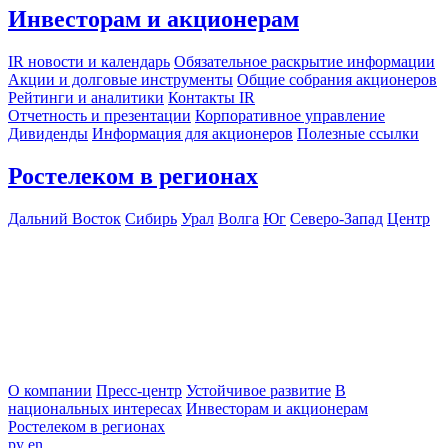
Инвесторам и акционерам
IR новости и календарь
Обязательное раскрытие информации
Акции и долговые инструменты
Общие собрания акционеров
Рейтинги и аналитики
Контакты IR
Отчетность и презентации
Корпоративное управление
Дивиденды
Информация для акционеров
Полезные ссылки
Ростелеком в регионах
Дальний Восток
Сибирь
Урал
Волга
Юг
Северо-Запад
Центр
О компании
Пресс-центр
Устойчивое развитие
В
национальных интересах
Инвесторам и акционерам
Ростелеком в регионах
ру
en