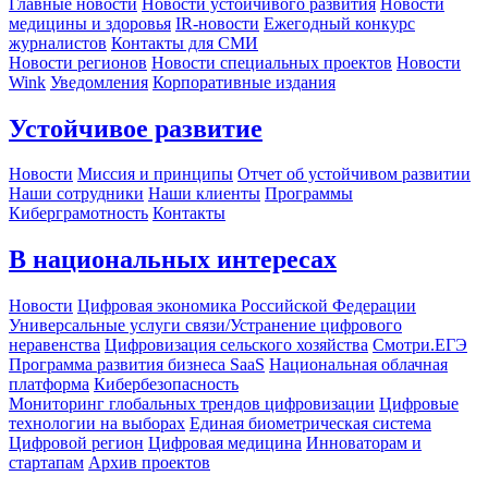
Главные новости
Новости устойчивого развития
Новости
медицины и здоровья
IR-новости
Ежегодный конкурс
журналистов
Контакты для СМИ
Новости регионов
Новости специальных проектов
Новости
Wink
Уведомления
Корпоративные издания
Устойчивое развитие
Новости
Миссия и принципы
Отчет об устойчивом развитии
Наши сотрудники
Наши клиенты
Программы
Киберграмотность
Контакты
В национальных интересах
Новости
Цифровая экономика Российской Федерации
Универсальные услуги связи/Устранение цифрового
неравенства
Цифровизация сельского хозяйства
Смотри.ЕГЭ
Программа развития бизнеса SaaS
Национальная облачная
платформа
Кибербезопасность
Мониторинг глобальных трендов цифровизации
Цифровые
технологии на выборах
Единая биометрическая система
Цифровой регион
Цифровая медицина
Инноваторам и
стартапам
Архив проектов