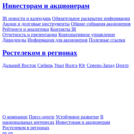
Инвесторам и акционерам
IR новости и календарь
Обязательное раскрытие информации
Акции и долговые инструменты
Общие собрания акционеров
Рейтинги и аналитики
Контакты IR
Отчетность и презентации
Корпоративное управление
Дивиденды
Информация для акционеров
Полезные ссылки
Ростелеком в регионах
Дальний Восток
Сибирь
Урал
Волга
Юг
Северо-Запад
Центр
О компании
Пресс-центр
Устойчивое развитие
В
национальных интересах
Инвесторам и акционерам
Ростелеком в регионах
ру
en