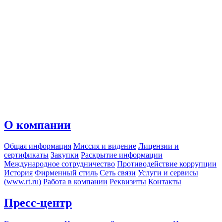
О компании
Общая информация
Миссия и видение
Лицензии и
сертификаты
Закупки
Раскрытие информации
Международное сотрудничество
Противодействие коррупции
История
Фирменный стиль
Сеть связи
Услуги и сервисы
(www.rt.ru)
Работа в компании
Реквизиты
Контакты
Пресс-центр