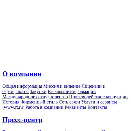
О компании
Общая информация
Миссия и видение
Лицензии и
сертификаты
Закупки
Раскрытие информации
Международное сотрудничество
Противодействие коррупции
История
Фирменный стиль
Сеть связи
Услуги и сервисы
(www.rt.ru)
Работа в компании
Реквизиты
Контакты
Пресс-центр