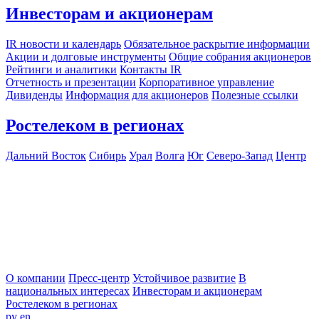
Инвесторам и акционерам
IR новости и календарь
Обязательное раскрытие информации
Акции и долговые инструменты
Общие собрания акционеров
Рейтинги и аналитики
Контакты IR
Отчетность и презентации
Корпоративное управление
Дивиденды
Информация для акционеров
Полезные ссылки
Ростелеком в регионах
Дальний Восток
Сибирь
Урал
Волга
Юг
Северо-Запад
Центр
О компании
Пресс-центр
Устойчивое развитие
В
национальных интересах
Инвесторам и акционерам
Ростелеком в регионах
ру
en