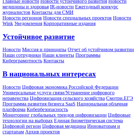
Главные новости
Новости устойчивого развития
Новости
медицины и здоровья
IR-новости
Ежегодный конкурс
журналистов
Контакты для СМИ
Новости регионов
Новости специальных проектов
Новости
Wink
Уведомления
Корпоративные издания
Устойчивое развитие
Новости
Миссия и принципы
Отчет об устойчивом развитии
Наши сотрудники
Наши клиенты
Программы
Киберграмотность
Контакты
В национальных интересах
Новости
Цифровая экономика Российской Федерации
Универсальные услуги связи/Устранение цифрового
неравенства
Цифровизация сельского хозяйства
Смотри.ЕГЭ
Программа развития бизнеса SaaS
Национальная облачная
платформа
Кибербезопасность
Мониторинг глобальных трендов цифровизации
Цифровые
технологии на выборах
Единая биометрическая система
Цифровой регион
Цифровая медицина
Инноваторам и
стартапам
Архив проектов