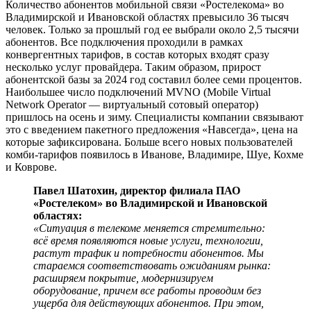
Количество абонентов мобильной связи «Ростелекома» во
Владимирской и Ивановской областях превысило 36 тысяч
человек. Только за прошлый год ее выбрали около 2,5 тысячи
абонентов. Все подключения проходили в рамках
конвергентных тарифов, в состав которых входят сразу
несколько услуг провайдера. Таким образом, прирост
абонентской базы за 2024 год составил более семи процентов.
Наибольшее число подключений MVNO (Mobile Virtual
Network Operator — виртуальный сотовый оператор)
пришлось на осень и зиму. Специалисты компании связывают
это с введением пакетного предложения «Навсегда», цена на
которые зафиксирована. Больше всего новых пользователей
комби-тарифов появилось в Иванове, Владимире, Шуе, Кохме
и Коврове.
Павел Шатохин, директор филиала ПАО
«Ростелеком» во Владимирской и Ивановской
областях:
«Ситуация в телекоме меняется стремительно:
всё время появляются новые услуги, технологии,
растут трафик и потребности абонентов. Мы
стараемся соответствовать ожиданиям рынка:
расширяем покрытие, модернизируем
оборудование, причем все работы проводим без
ущерба для действующих абонентов. При этом,