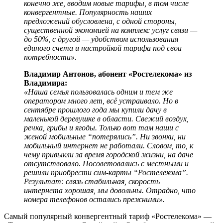
конечно же, вводим новые тарифы, в том числе
конвергентные. Популярность наших
предложений обусловлена, с одной стороны,
существенной экономией на комплекс услуг связи —
до 50%, с другой — удобством использования
единого счета и настройкой тарифа под свои
потребности».
Владимир Антонов, абонент «Ростелекома» из
Владимира:
«Наша семья пользовалась одним и тем же
оператором много лет, всё устраивало. Но в
сентябре прошлого года мы купили дачу в
маленькой деревушке в области. Свежий воздух,
речка, грибы и ягоды. Только вот там наши с
женой мобильные “потерялись”. Ни звонки, ни
мобильный интернет не работали. Словом, то, к
чему привыкли за время городской жизни, на даче
отсутствовало. Посоветовались с местными и
решили приобрести сим-карты “Ростелекома”.
Результат: связь стабильная, скорость
интернета хорошая, мы довольны. Отрадно, что
номера телефонов остались прежними».
Самый популярный конвергентный тариф «Ростелекома» —