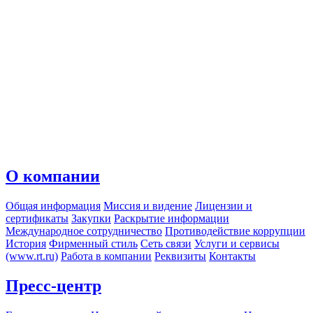
О компании
Общая информация
Миссия и видение
Лицензии и
сертификаты
Закупки
Раскрытие информации
Международное сотрудничество
Противодействие коррупции
История
Фирменный стиль
Сеть связи
Услуги и сервисы
(www.rt.ru)
Работа в компании
Реквизиты
Контакты
Пресс-центр