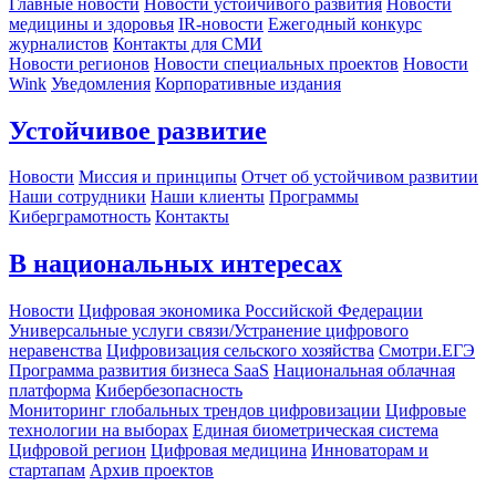
Главные новости
Новости устойчивого развития
Новости
медицины и здоровья
IR-новости
Ежегодный конкурс
журналистов
Контакты для СМИ
Новости регионов
Новости специальных проектов
Новости
Wink
Уведомления
Корпоративные издания
Устойчивое развитие
Новости
Миссия и принципы
Отчет об устойчивом развитии
Наши сотрудники
Наши клиенты
Программы
Киберграмотность
Контакты
В национальных интересах
Новости
Цифровая экономика Российской Федерации
Универсальные услуги связи/Устранение цифрового
неравенства
Цифровизация сельского хозяйства
Смотри.ЕГЭ
Программа развития бизнеса SaaS
Национальная облачная
платформа
Кибербезопасность
Мониторинг глобальных трендов цифровизации
Цифровые
технологии на выборах
Единая биометрическая система
Цифровой регион
Цифровая медицина
Инноваторам и
стартапам
Архив проектов