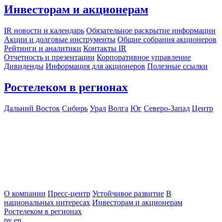
Инвесторам и акционерам
IR новости и календарь
Обязательное раскрытие информации
Акции и долговые инструменты
Общие собрания акционеров
Рейтинги и аналитики
Контакты IR
Отчетность и презентации
Корпоративное управление
Дивиденды
Информация для акционеров
Полезные ссылки
Ростелеком в регионах
Дальний Восток
Сибирь
Урал
Волга
Юг
Северо-Запад
Центр
О компании
Пресс-центр
Устойчивое развитие
В
национальных интересах
Инвесторам и акционерам
Ростелеком в регионах
ру
en