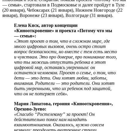
— семья», стартовали в Подмосковье и далее пройдут в Туле
(20 января), Чебоксарах (21 января), Нижнем Новгороде (22
января), Воронеже (23 января), Волгограде (31 января).
Елена Кяск, автор концепции
«Кинооткровение» и проекта «Потому что мы
— семья»:
«Этот проект о том, что в сложном мире, где
много цифровых вызовов, очень остро стоит
вопрос безопасности, но вместе с тем есть место
и чувствам. Это про доверие, про понимание того,
что ты можешь отпустить ребенка в этот
цифровой мир, оставаясь уверенным: он
останется человеком. Проект о семье, о том, что
дети — это дети. Они хотят любви, заботы,
внимания. Родители — это родители. Они хотят
быть уверенными, что их ребенок под защитой,
что он не потеряет себя».
Мария Липатова, героиня «Кинооткровения»,
Орехово-Зуево:
«Спасибо “Ростелекому” за проект! Он
действительно помог нам наладить
взаимоотношения. Оказалось, нужно совсем
немного: преодолеть внутренние страхи