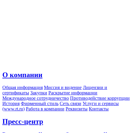
О компании
Общая информация
Миссия и видение
Лицензии и
сертификаты
Закупки
Раскрытие информации
Международное сотрудничество
Противодействие коррупции
История
Фирменный стиль
Сеть связи
Услуги и сервисы
(www.rt.ru)
Работа в компании
Реквизиты
Контакты
Пресс-центр