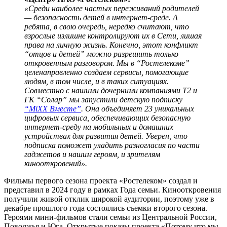
«Среди наиболее частых переживаний родителей
— безопасность детей в интернет-среде. А
ребята, в свою очередь, нередко считают, что
взрослые излишне контролируют их в Сети, лишая
права на личную жизнь. Конечно, этот конфликт
“отцов и детей” можно разрешить только
откровенным разговором. Мы в “Ростелекоме”
целенаправленно создаем сервисы, помогающие
людям, в том числе, и в таких ситуациях.
Совместно с нашими дочерними компаниями T2 и
ГК “Солар” мы запустили детскую подписку
“MiXX Вместе”
. Она объединяет 23 уникальных
цифровых сервиса, обеспечивающих безопасную
интернет-среду на мобильных и домашних
устройствах для развития детей. Уверен, что
подписка поможет уладить разногласия по части
гаджетов и нашим героям, и зрителям
кинооткровений».
Фильмы первого сезона проекта «Ростелеком» создал и
представил в 2024 году в рамках Года семьи. Кинооткровения
получили живой отклик широкой аудитории, поэтому уже в
декабре прошлого года состоялись съемки второго сезона.
Героями мини-фильмов стали семьи из Центральной России,
Поволжья и Юга. Открытые показы проекта «Потому что мы