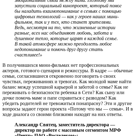
эмоциональные связи между ними. Поэтому мы
запустили социальный кинопроект, который помог
бы наладить взаимопонимание в семьях с помощью
цифровых технологий — как у героев наших мини-
фильмов, так и у тех, кто станет зрителями.
Ведь, несмотря на то, что жизненные истории
разные, всех нас объединяют любовь, забота и
душевное тепло, которые царят в каждой семье.
В такой атмосфере можно преодолеть любое
недопонимание и помочь друг другу стать
счастливее!»
В получившихся мини-фильмах нет профессиональных
актеров, готового сценария и режиссуры. В кадре — обычные
семьи, согласившиеся откровенно поговорить о своих
чувствах, переживаниях и тревогах. Как молодой маме найти
баланс между успешной карьерой и заботой о семье? Как не
переживать о безопасности ребенка в Сети? Как сыну или
дочке помочь маме и папе справиться с разводом? Как
убедить родителей не тревожиться понапрасну? Эти и другие
вопросы задают герои проекта «Потому что мы — семья». И в
ходе диалога со своими близкими находят на них ответы.
Александр Святец, заместитель директора —
директор по работе с массовым сегментом МРФ
«Центр» ПАО «Ростелеком»: