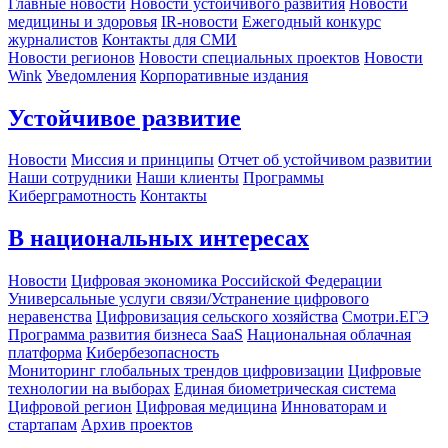
Главные новости
Новости устойчивого развития
Новости
медицины и здоровья
IR-новости
Ежегодный конкурс
журналистов
Контакты для СМИ
Новости регионов
Новости специальных проектов
Новости
Wink
Уведомления
Корпоративные издания
Устойчивое развитие
Новости
Миссия и принципы
Отчет об устойчивом развитии
Наши сотрудники
Наши клиенты
Программы
Киберграмотность
Контакты
В национальных интересах
Новости
Цифровая экономика Российской Федерации
Универсальные услуги связи/Устранение цифрового
неравенства
Цифровизация сельского хозяйства
Смотри.ЕГЭ
Программа развития бизнеса SaaS
Национальная облачная
платформа
Кибербезопасность
Мониторинг глобальных трендов цифровизации
Цифровые
технологии на выборах
Единая биометрическая система
Цифровой регион
Цифровая медицина
Инноваторам и
стартапам
Архив проектов