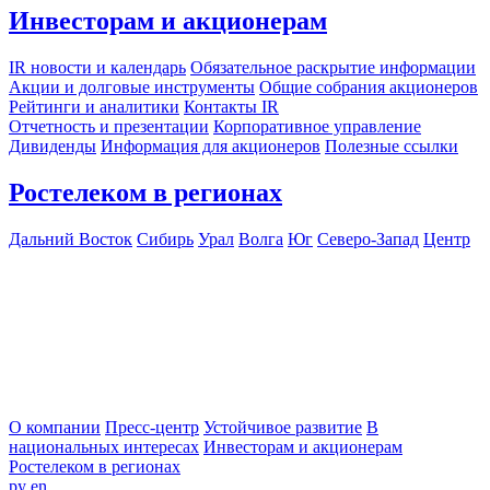
Инвесторам и акционерам
IR новости и календарь
Обязательное раскрытие информации
Акции и долговые инструменты
Общие собрания акционеров
Рейтинги и аналитики
Контакты IR
Отчетность и презентации
Корпоративное управление
Дивиденды
Информация для акционеров
Полезные ссылки
Ростелеком в регионах
Дальний Восток
Сибирь
Урал
Волга
Юг
Северо-Запад
Центр
О компании
Пресс-центр
Устойчивое развитие
В
национальных интересах
Инвесторам и акционерам
Ростелеком в регионах
ру
en