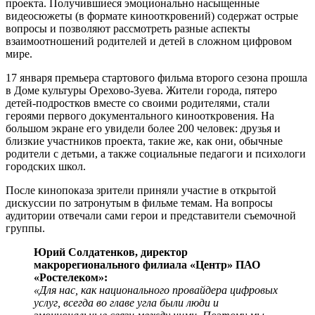
проекта. Получившиеся эмоционально насыщенные
видеосюжеты (в формате кинооткровений) содержат острые
вопросы и позволяют рассмотреть разные аспекты
взаимоотношений родителей и детей в сложном цифровом
мире.
17 января премьера стартового фильма второго сезона прошла
в Доме культуры Орехово-Зуева. Жители города, пятеро
детей-подростков вместе со своими родителями, стали
героями первого документального кинооткровения. На
большом экране его увидели более 200 человек: друзья и
близкие участников проекта, такие же, как они, обычные
родители с детьми, а также социальные педагоги и психологи
городских школ.
После кинопоказа зрители приняли участие в открытой
дискуссии по затронутым в фильме темам. На вопросы
аудитории отвечали сами герои и представители съемочной
группы.
Юрий Солдатенков, директор
макрорегионального филиала «Центр» ПАО
«Ростелеком»:
«Для нас, как национального провайдера цифровых
услуг, всегда во главе угла были люди и