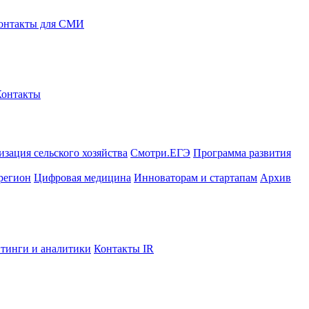
онтакты для СМИ
Контакты
зация сельского хозяйства
Смотри.ЕГЭ
Программа развития
регион
Цифровая медицина
Инноваторам и стартапам
Архив
тинги и аналитики
Контакты IR