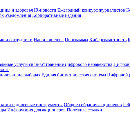
цины и здоровья
IR-новости
Ежегодный конкурс журналистов
К
nk
Уведомления
Корпоративные издания
аши сотрудники
Наши клиенты
Программы
Киберграмотность
льные услуги связи/Устранение цифрового неравенства
Цифрови
ность
нологии на выборах
Единая биометрическая система
Цифровой 
кции и долговые инструменты
Общие собрания акционеров
Рей
нды
Информация для акционеров
Полезные ссылки