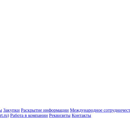
ы
Закупки
Раскрытие информации
Международное сотрудничес
t.ru)
Работа в компании
Реквизиты
Контакты