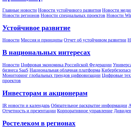
Главные новости
Новости устойчивого развития
Новости меди
Новости регионов
Новости специальных проектов
Новости Wi
Устойчивое развитие
Новости
Миссия и принципы
Отчет об устойчивом развитии
Н
В национальных интересах
Новости
Цифровая экономика Российской Федерации
Универса
бизнеса SaaS
Национальная облачная платформа
Кибербезопас
Мониторинг глобальных трендов цифровизации
Цифровые тех
проектов
Инвесторам и акционерам
IR новости и календарь
Обязательное раскрытие информации
А
Отчетность и презентации
Корпоративное управление
Дивиде
Ростелеком в регионах