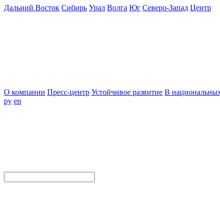
Дальний Восток
Сибирь
Урал
Волга
Юг
Северо-Запад
Центр
О компании
Пресс-центр
Устойчивое развитие
В национальных
ру
en