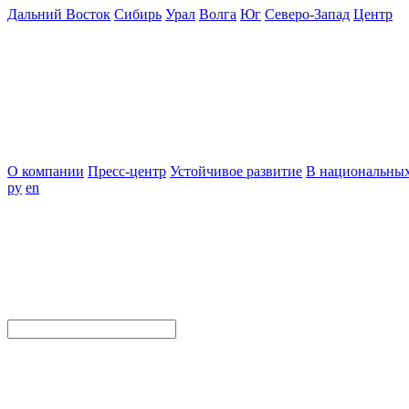
Дальний Восток
Сибирь
Урал
Волга
Юг
Северо-Запад
Центр
О компании
Пресс-центр
Устойчивое развитие
В национальных
ру
en