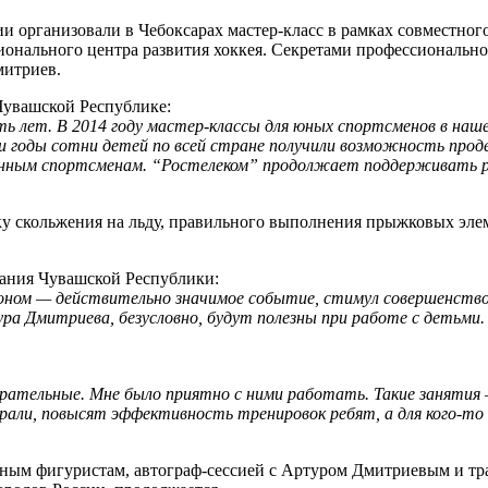
и организовали в Чебоксарах мастер-класс в рамках совместног
гионального центра развития хоккея. Секретами профессиональн
митриев.
Чувашской Республике:
ть лет. В 2014 году мастер-классы для юных спортсменов в на
эти годы сотни детей по всей стране получили возможность пр
енным спортсменам. “Ростелеком” продолжает поддерживать ра
ку скольжения на льду, правильного выполнения прыжковых эле
тания Чувашской Республики:
оном — действительно значимое событие, стимул совершенствов
ра Дмитриева, безусловно, будут полезны при работе с детьми.
тарательные. Мне было приятно с ними работать. Такие заняти
брали, повысят эффективность тренировок ребят, а для кого-
юным фигуристам, автограф-сессией с Артуром Дмитриевым и тр