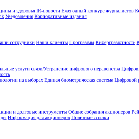
цины и здоровья
IR-новости
Ежегодный конкурс журналистов
К
nk
Уведомления
Корпоративные издания
аши сотрудники
Наши клиенты
Программы
Киберграмотность
льные услуги связи/Устранение цифрового неравенства
Цифрови
ность
нологии на выборах
Единая биометрическая система
Цифровой 
кции и долговые инструменты
Общие собрания акционеров
Рей
нды
Информация для акционеров
Полезные ссылки