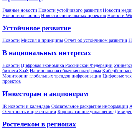
Главные новости
Новости устойчивого развития
Новости меди
Новости регионов
Новости специальных проектов
Новости Wi
Устойчивое развитие
Новости
Миссия и принципы
Отчет об устойчивом развитии
Н
В национальных интересах
Новости
Цифровая экономика Российской Федерации
Универса
бизнеса SaaS
Национальная облачная платформа
Кибербезопас
Мониторинг глобальных трендов цифровизации
Цифровые тех
проектов
Инвесторам и акционерам
IR новости и календарь
Обязательное раскрытие информации
А
Отчетность и презентации
Корпоративное управление
Дивиде
Ростелеком в регионах