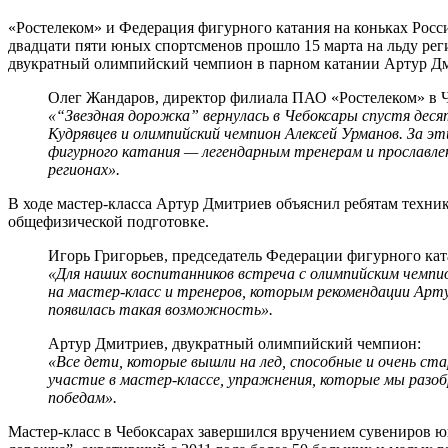
«Ростелеком» и Федерация фигурного катания на коньках Росси
двадцати пяти юных спортсменов прошло 15 марта на льду ре
двукратный олимпийский чемпион в парном катании Артур Д
Олег Жандаров, директор филиала ПАО «Ростелеком» в 
«“Звездная дорожка” вернулась в Чебоксары спустя деся
Кудрявцев и олимпийский чемпион Алексей Урманов. За 
фигурного катания — легендарным тренерам и прославл
регионах».
В ходе мастер-класса Артур Дмитриев объяснил ребятам техни
общефизической подготовке.
Игорь Григорьев, председатель Федерации фигурного ка
«Для наших воспитанников встреча с олимпийским чемпи
на мастер-класс и тренеров, которым рекомендации Арту
появилась такая возможность».
Артур Дмитриев, двукратный олимпийский чемпион:
«Все дети, которые вышли на лед, способные и очень с
участие в мастер-классе, упражнения, которые мы разо
победам».
Мастер-класс в Чебоксарах завершился вручением сувениров 