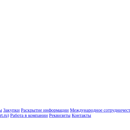
ы
Закупки
Раскрытие информации
Международное сотрудничес
t.ru)
Работа в компании
Реквизиты
Контакты