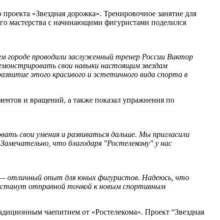
о проекта «Звездная дорожка». Тренировочное занятие для
ого мастерства с начинающими фигуристами поделился
шем городе проводили заслуженный тренер России Виктор
одемонстрировать свои навыки настоящим звездам
звитие этого красивого и эстетичного вида спорта в
ментов и вращений, а также показал упражнения по
ать свои умения и развиваться дальше. Мы пригласили
 Замечательно, что благодаря "Ростелекому" у нас
я — отличный опыт для юных фигуристов. Надеюсь, что
то станут отправной точкой к новым спортивным
адиционным чаепитием от «Ростелекома». Проект “Звездная