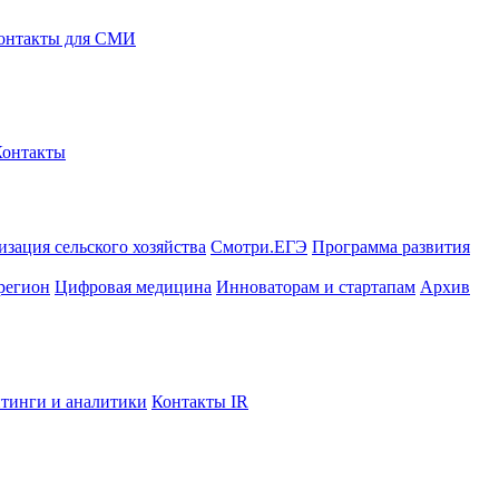
онтакты для СМИ
Контакты
зация сельского хозяйства
Смотри.ЕГЭ
Программа развития
регион
Цифровая медицина
Инноваторам и стартапам
Архив
тинги и аналитики
Контакты IR