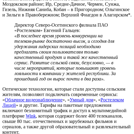
Моздокском районе; Ир, Средне-Дачное, Чермен, Сунжа,
Гизель, Нижняя Саниба, Кобан – в Пригородном; Ольгинское
и Зильги в Правобережном; Верхний Фиагдон в Алагирском*.
Директор Северо-Осетинского филиала ПАО
«Ростелеком» Евгений Гальцев:
«В последнее время уровень конкуренции на
телеком-рынке достаточно высок, и сегодня для
удержания лидерских позиций необходимо
предлагать своим пользователям только
качественный продукт и такой же качественный
сервис. Развитие сельской связи, безусловно, — в
числе мероприятий, которые повышают уровень
лояльности к компании у жителей республики. За
прошедший год он вырос почти в два раза».
Оптические технологии, которые стали доступны сельским
жителям, позволяют подключать современные сервисы:
«
Облачное видеонаблюдение
», «
Умный дом
», «
Ростелеком
Лицей
» и другие. Тарифы на пакетные предложения
включают безлимитный трафик и доступ к мультимедийной
платформе
Wink
, которая содержит более 400 телеканалов,
свыше 80 тыс. отечественных и зарубежных фильмов и
сериалов, а также другой образовательный и развлекательный
контент.