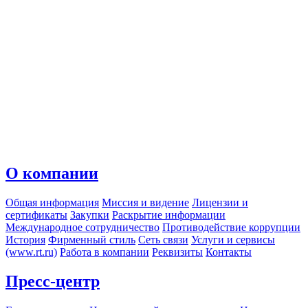
О компании
Общая информация
Миссия и видение
Лицензии и
сертификаты
Закупки
Раскрытие информации
Международное сотрудничество
Противодействие коррупции
История
Фирменный стиль
Сеть связи
Услуги и сервисы
(www.rt.ru)
Работа в компании
Реквизиты
Контакты
Пресс-центр