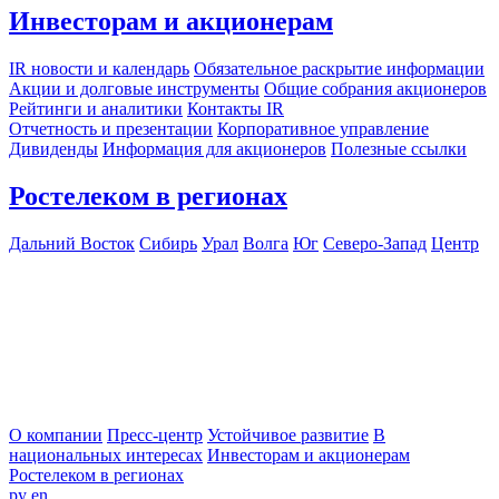
Инвесторам и акционерам
IR новости и календарь
Обязательное раскрытие информации
Акции и долговые инструменты
Общие собрания акционеров
Рейтинги и аналитики
Контакты IR
Отчетность и презентации
Корпоративное управление
Дивиденды
Информация для акционеров
Полезные ссылки
Ростелеком в регионах
Дальний Восток
Сибирь
Урал
Волга
Юг
Северо-Запад
Центр
О компании
Пресс-центр
Устойчивое развитие
В
национальных интересах
Инвесторам и акционерам
Ростелеком в регионах
ру
en