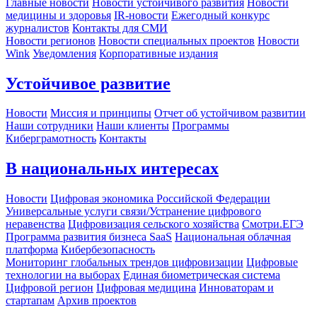
Главные новости
Новости устойчивого развития
Новости
медицины и здоровья
IR-новости
Ежегодный конкурс
журналистов
Контакты для СМИ
Новости регионов
Новости специальных проектов
Новости
Wink
Уведомления
Корпоративные издания
Устойчивое развитие
Новости
Миссия и принципы
Отчет об устойчивом развитии
Наши сотрудники
Наши клиенты
Программы
Киберграмотность
Контакты
В национальных интересах
Новости
Цифровая экономика Российской Федерации
Универсальные услуги связи/Устранение цифрового
неравенства
Цифровизация сельского хозяйства
Смотри.ЕГЭ
Программа развития бизнеса SaaS
Национальная облачная
платформа
Кибербезопасность
Мониторинг глобальных трендов цифровизации
Цифровые
технологии на выборах
Единая биометрическая система
Цифровой регион
Цифровая медицина
Инноваторам и
стартапам
Архив проектов