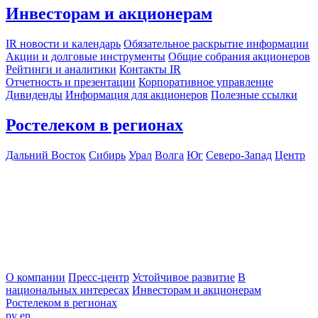
Инвесторам и акционерам
IR новости и календарь
Обязательное раскрытие информации
Акции и долговые инструменты
Общие собрания акционеров
Рейтинги и аналитики
Контакты IR
Отчетность и презентации
Корпоративное управление
Дивиденды
Информация для акционеров
Полезные ссылки
Ростелеком в регионах
Дальний Восток
Сибирь
Урал
Волга
Юг
Северо-Запад
Центр
О компании
Пресс-центр
Устойчивое развитие
В
национальных интересах
Инвесторам и акционерам
Ростелеком в регионах
ру
en