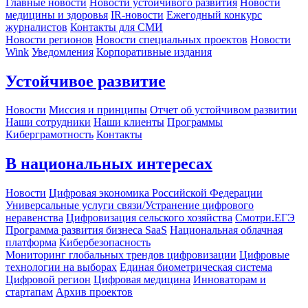
Главные новости
Новости устойчивого развития
Новости
медицины и здоровья
IR-новости
Ежегодный конкурс
журналистов
Контакты для СМИ
Новости регионов
Новости специальных проектов
Новости
Wink
Уведомления
Корпоративные издания
Устойчивое развитие
Новости
Миссия и принципы
Отчет об устойчивом развитии
Наши сотрудники
Наши клиенты
Программы
Киберграмотность
Контакты
В национальных интересах
Новости
Цифровая экономика Российской Федерации
Универсальные услуги связи/Устранение цифрового
неравенства
Цифровизация сельского хозяйства
Смотри.ЕГЭ
Программа развития бизнеса SaaS
Национальная облачная
платформа
Кибербезопасность
Мониторинг глобальных трендов цифровизации
Цифровые
технологии на выборах
Единая биометрическая система
Цифровой регион
Цифровая медицина
Инноваторам и
стартапам
Архив проектов