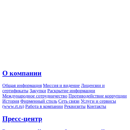
О компании
Общая информация
Миссия и видение
Лицензии и
сертификаты
Закупки
Раскрытие информации
Международное сотрудничество
Противодействие коррупции
История
Фирменный стиль
Сеть связи
Услуги и сервисы
(www.rt.ru)
Работа в компании
Реквизиты
Контакты
Пресс-центр