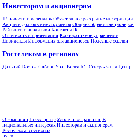
Инвесторам и акционерам
IR новости и календарь
Обязательное раскрытие информации
Акции и долговые инструменты
Общие собрания акционеров
Рейтинги и аналитики
Контакты IR
Отчетность и презентации
Корпоративное управление
Дивиденды
Информация для акционеров
Полезные ссылки
Ростелеком в регионах
Дальний Восток
Сибирь
Урал
Волга
Юг
Северо-Запад
Центр
О компании
Пресс-центр
Устойчивое развитие
В
национальных интересах
Инвесторам и акционерам
Ростелеком в регионах
ру
en