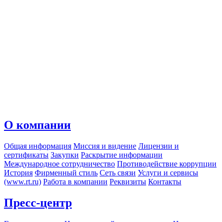
О компании
Общая информация
Миссия и видение
Лицензии и
сертификаты
Закупки
Раскрытие информации
Международное сотрудничество
Противодействие коррупции
История
Фирменный стиль
Сеть связи
Услуги и сервисы
(www.rt.ru)
Работа в компании
Реквизиты
Контакты
Пресс-центр