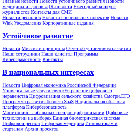
Главные новости
Новости устойчивого развития
Новости
медицины и здоровья
IR-новости
Ежегодный конкурс
журналистов
Контакты для СМИ
Новости регионов
Новости специальных проектов
Новости
Wink
Уведомления
Корпоративные издания
Устойчивое развитие
Новости
Миссия и принципы
Отчет об устойчивом развитии
Наши сотрудники
Наши клиенты
Программы
Киберграмотность
Контакты
В национальных интересах
Новости
Цифровая экономика Российской Федерации
Универсальные услуги связи/Устранение цифрового
неравенства
Цифровизация сельского хозяйства
Смотри.ЕГЭ
Программа развития бизнеса SaaS
Национальная облачная
платформа
Кибербезопасность
Мониторинг глобальных трендов цифровизации
Цифровые
технологии на выборах
Единая биометрическая система
Цифровой регион
Цифровая медицина
Инноваторам и
стартапам
Архив проектов