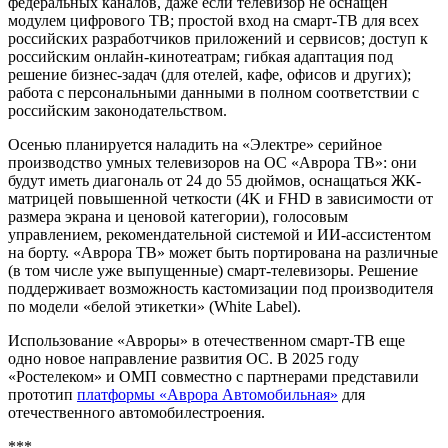
федеральных каналов, даже если телевизор не оснащен
модулем цифрового ТВ; простой вход на смарт-ТВ для всех
российских разработчиков приложений и сервисов; доступ к
российским онлайн-кинотеатрам; гибкая адаптация под
решение бизнес-задач (для отелей, кафе, офисов и других);
работа с персональными данными в полном соответствии с
российским законодательством.
Осенью планируется наладить на «Электре» серийное
производство умных телевизоров на ОС «Аврора ТВ»: они
будут иметь диагональ от 24 до 55 дюймов, оснащаться ЖК-
матрицей повышенной четкости (4K и FHD в зависимости от
размера экрана и ценовой категории), голосовым
управлением, рекомендательной системой и ИИ-ассистентом
на борту. «Аврора ТВ» может быть портирована на различные
(в том числе уже выпущенные) смарт-телевизоры. Решение
поддерживает возможность кастомизации под производителя
по модели «белой этикетки» (White Label).
Использование «Авроры» в отечественном смарт-ТВ еще
одно новое направление развития ОС. В 2025 году
«Ростелеком» и ОМП совместно с партнерами представили
прототип
платформы «Аврора Автомобильная»
для
отечественного автомобилестроения.
***