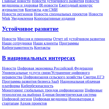
Главные новости
Новости устойчивого развития
Новости
медицины и здоровья
IR-новости
Ежегодный конкурс
журналистов
Контакты для СМИ
Новости регионов
Новости специальных проектов
Новости
Wink
Уведомления
Корпоративные издания
Устойчивое развитие
Новости
Миссия и принципы
Отчет об устойчивом развитии
Наши сотрудники
Наши клиенты
Программы
Киберграмотность
Контакты
В национальных интересах
Новости
Цифровая экономика Российской Федерации
Универсальные услуги связи/Устранение цифрового
неравенства
Цифровизация сельского хозяйства
Смотри.ЕГЭ
Программа развития бизнеса SaaS
Национальная облачная
платформа
Кибербезопасность
Мониторинг глобальных трендов цифровизации
Цифровые
технологии на выборах
Единая биометрическая система
Цифровой регион
Цифровая медицина
Инноваторам и
стартапам
Архив проектов