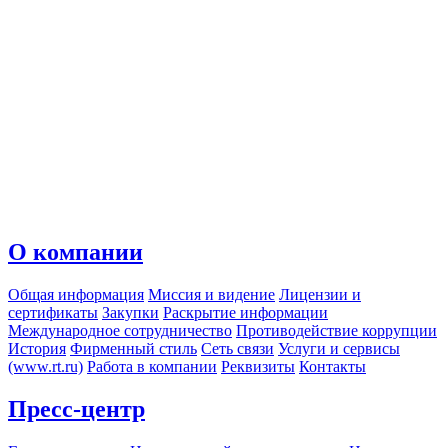
О компании
Общая информация
Миссия и видение
Лицензии и
сертификаты
Закупки
Раскрытие информации
Международное сотрудничество
Противодействие коррупции
История
Фирменный стиль
Сеть связи
Услуги и сервисы
(www.rt.ru)
Работа в компании
Реквизиты
Контакты
Пресс-центр