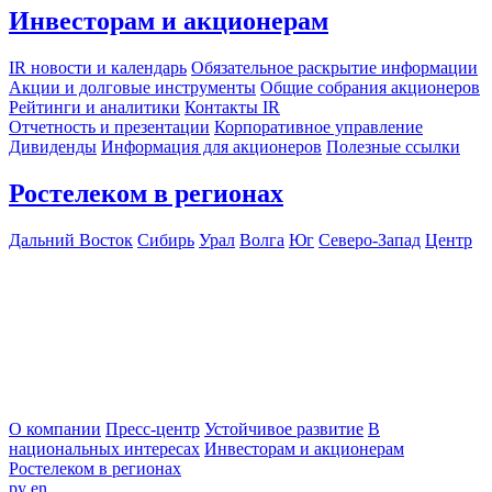
Инвесторам и акционерам
IR новости и календарь
Обязательное раскрытие информации
Акции и долговые инструменты
Общие собрания акционеров
Рейтинги и аналитики
Контакты IR
Отчетность и презентации
Корпоративное управление
Дивиденды
Информация для акционеров
Полезные ссылки
Ростелеком в регионах
Дальний Восток
Сибирь
Урал
Волга
Юг
Северо-Запад
Центр
О компании
Пресс-центр
Устойчивое развитие
В
национальных интересах
Инвесторам и акционерам
Ростелеком в регионах
ру
en