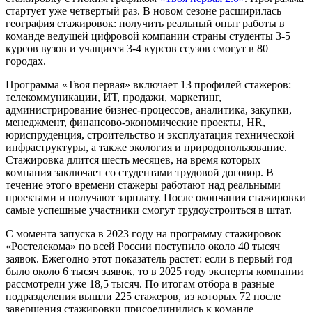
стартует уже четвертый раз. В новом сезоне расширилась
география стажировок: получить реальный опыт работы в
команде ведущей цифровой компании страны студенты 3-5
курсов вузов и учащиеся 3-4 курсов ссузов смогут в 80
городах.
Программа «Твоя первая» включает 13 профилей стажеров:
телекоммуникации, ИТ, продажи, маркетинг,
администрирование бизнес-процессов, аналитика, закупки,
менеджмент, финансово-экономические проекты, HR,
юриспруденция, строительство и эксплуатация технической
инфраструктуры, а также экология и природопользование.
Стажировка длится шесть месяцев, на время которых
компания заключает со студентами трудовой договор. В
течение этого времени стажеры работают над реальными
проектами и получают зарплату. После окончания стажировки
самые успешные участники смогут трудоустроиться в штат.
С момента запуска в 2023 году на программу стажировок
«Ростелекома» по всей России поступило около 40 тысяч
заявок. Ежегодно этот показатель растет: если в первый год
было около 6 тысяч заявок, то в 2025 году эксперты компании
рассмотрели уже 18,5 тысяч. По итогам отбора в разные
подразделения вышли 225 стажеров, из которых 72 после
завершения стажировки присоединились к команде