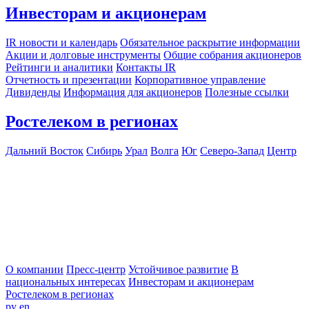
Инвесторам и акционерам
IR новости и календарь
Обязательное раскрытие информации
Акции и долговые инструменты
Общие собрания акционеров
Рейтинги и аналитики
Контакты IR
Отчетность и презентации
Корпоративное управление
Дивиденды
Информация для акционеров
Полезные ссылки
Ростелеком в регионах
Дальний Восток
Сибирь
Урал
Волга
Юг
Северо-Запад
Центр
О компании
Пресс-центр
Устойчивое развитие
В
национальных интересах
Инвесторам и акционерам
Ростелеком в регионах
ру
en