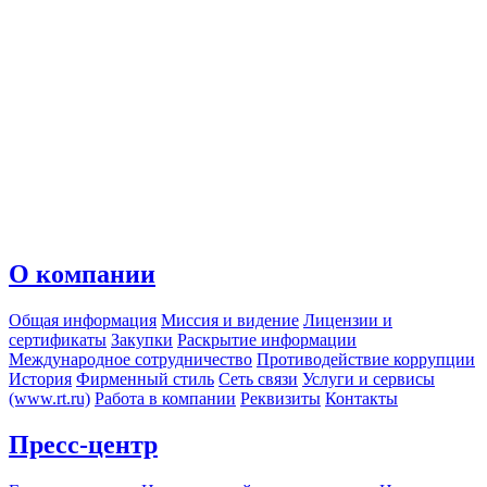
О компании
Общая информация
Миссия и видение
Лицензии и
сертификаты
Закупки
Раскрытие информации
Международное сотрудничество
Противодействие коррупции
История
Фирменный стиль
Сеть связи
Услуги и сервисы
(www.rt.ru)
Работа в компании
Реквизиты
Контакты
Пресс-центр