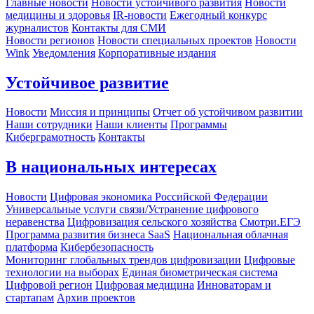
Главные новости
Новости устойчивого развития
Новости
медицины и здоровья
IR-новости
Ежегодный конкурс
журналистов
Контакты для СМИ
Новости регионов
Новости специальных проектов
Новости
Wink
Уведомления
Корпоративные издания
Устойчивое развитие
Новости
Миссия и принципы
Отчет об устойчивом развитии
Наши сотрудники
Наши клиенты
Программы
Киберграмотность
Контакты
В национальных интересах
Новости
Цифровая экономика Российской Федерации
Универсальные услуги связи/Устранение цифрового
неравенства
Цифровизация сельского хозяйства
Смотри.ЕГЭ
Программа развития бизнеса SaaS
Национальная облачная
платформа
Кибербезопасность
Мониторинг глобальных трендов цифровизации
Цифровые
технологии на выборах
Единая биометрическая система
Цифровой регион
Цифровая медицина
Инноваторам и
стартапам
Архив проектов