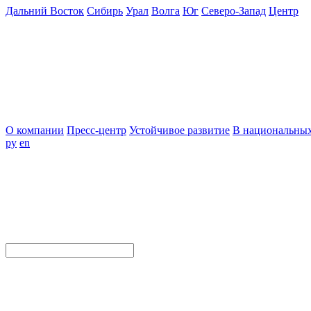
Дальний Восток
Сибирь
Урал
Волга
Юг
Северо-Запад
Центр
О компании
Пресс-центр
Устойчивое развитие
В национальных
ру
en