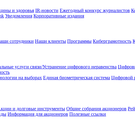
цины и здоровья
IR-новости
Ежегодный конкурс журналистов
К
nk
Уведомления
Корпоративные издания
аши сотрудники
Наши клиенты
Программы
Киберграмотность
льные услуги связи/Устранение цифрового неравенства
Цифрови
ность
нологии на выборах
Единая биометрическая система
Цифровой 
кции и долговые инструменты
Общие собрания акционеров
Рей
нды
Информация для акционеров
Полезные ссылки