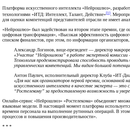
Платформа искусственного интеллекта «Нейрошлюз», разрабо
[1]
технологиями «ИТД: Интеллект, Талант, Действие»
. Меропр
для оценки компетенций представителей отрасли не имеет анал
«Нейрошлюз» был задействован на втором этапе премии, где 
цифровая трансформация», «Высокая эффективность цифровог
списком финалистов, при этом, по информации организаторов,
Александр Логинов, вице-президент — директор макрор
«Участие “Нейрошлюза” в работе экспертной комиссии 
Технология продемонстрировала способность проводить 
управленческих компетенций. Мы видим большой потенци
Антон Паулич, исполнительный директор Клуба «ИТ-Диа
«Для нас как организаторов первой премии, основанной
искусственного интеллекта в качестве эксперта — это с
“Ростелекому” за предоставленную возможность и увер
Онлайн-сервис «Нейрошлюз» «Ростелекома» объединяет множес
языковые модели. В настоящий момент платформа используется
времени персонала на выполнение рутинных операций. В это
процессов и повышения производительности».
* * *