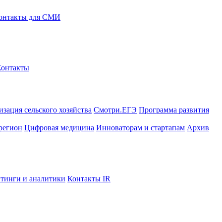
онтакты для СМИ
Контакты
зация сельского хозяйства
Смотри.ЕГЭ
Программа развития
регион
Цифровая медицина
Инноваторам и стартапам
Архив
тинги и аналитики
Контакты IR