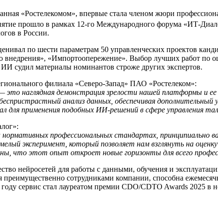
танная «Ростелекомом», впервые стала членом жюри профессио
иятие прошло в рамках 12-го Международного форума «ИТ-Диал
огов в России.
оценивал по шести параметрам 50 управленческих проектов кан
о внедрения», «Импортоопережение». Выбор лучших работ по о
 ИИ судил материалы номинантов строже других экспертов.
егионального филиала «Северо-Запад» ПАО «Ростелеком»:
— это наглядная демонстрация зрелости нашей платформы и е
беспристрастный анализ данных, обеспечивая дополнительный 
ал для применения подобных ИИ-решений в сфере управления та
лог»:
 на нормативных профессиональных стандартах, принципиально 
мелый эксперимент, который позволяет нам взглянуть на оценк
ены, что этот опыт откроет новые горизонты для всего профес
тво нейросетей для работы с данными, обучения и эксплуатаци
 преимущественно сотрудниками компании, способна ежемесячно
м году сервис стал лауреатом премии CDO/CDTO Awards 2025 в