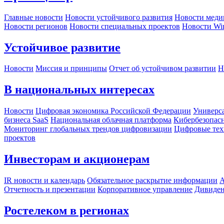
Главные новости
Новости устойчивого развития
Новости меди
Новости регионов
Новости специальных проектов
Новости Wi
Устойчивое развитие
Новости
Миссия и принципы
Отчет об устойчивом развитии
Н
В национальных интересах
Новости
Цифровая экономика Российской Федерации
Универса
бизнеса SaaS
Национальная облачная платформа
Кибербезопас
Мониторинг глобальных трендов цифровизации
Цифровые тех
проектов
Инвесторам и акционерам
IR новости и календарь
Обязательное раскрытие информации
А
Отчетность и презентации
Корпоративное управление
Дивиде
Ростелеком в регионах