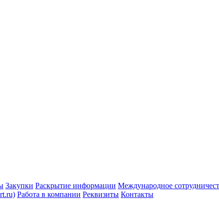
ы
Закупки
Раскрытие информации
Международное сотрудничес
t.ru)
Работа в компании
Реквизиты
Контакты