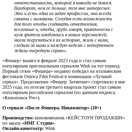
ответственность, которой я никогда не боялся.
Наоборот, чем ее больше, тем мне интереснее.
Это и есть одна из задач профессии, она всегда
связана с вызовами. Сегодня есть возможности
для того чтобы создавать ответвления,
вселенные и, чтобы, грубо говоря, практически с
нуля зрители влюблялись в новых персонажей,
могли погрузиться в их историю, жили с ними,
следили за ними и каждую неделю с нетерпением
ждали очередную серию».
«Фишер» вышел в феврале 2023 года и стал самым
популярным оригинальным сериалом Wink на тот период.
Первый сезон «Фишера» недавно победил на итальянском
фестивале Onirica Film Festival в номинации «Лучший
сериал». Продолжение «Фишер. Затмение» стартовало в мае
2025 года, по итогам третьего квартала проект стал самым
популярным российским сериалом (по данным индекса
«Кинопоиск Pro»).
О сериале «После Фишера. Инквизитор» (18+)
Производство:
кинокомпания «КЕЙСТОУН ПРОДАКШН»
по заказу
«НМГ Студии»
Онлайн-кинотеатр:
Wink