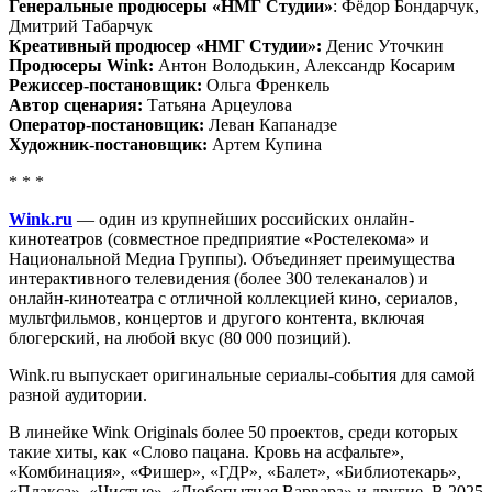
Генеральные продюсеры «НМГ Студии»
: Фёдор Бондарчук,
Дмитрий Табарчук
Креативный продюсер «НМГ Студии»:
Денис Уточкин
Продюсеры Wink:
Антон Володькин, Александр Косарим
Режиссер-постановщик:
Ольга Френкель
Автор сценария:
Татьяна Арцеулова
Оператор-постановщик:
Леван Капанадзе
Художник-постановщик:
Артем Купина
* * *
Wink.ru
— один из крупнейших российских онлайн-
кинотеатров (совместное предприятие «Ростелекома» и
Национальной Медиа Группы). Объединяет преимущества
интерактивного телевидения (более 300 телеканалов) и
онлайн-кинотеатра с отличной коллекцией кино, сериалов,
мультфильмов, концертов и другого контента, включая
блогерский, на любой вкус (80 000 позиций).
Wink.ru выпускает оригинальные сериалы-события для самой
разной аудитории.
В линейке Wink Originals более 50 проектов, среди которых
такие хиты, как «Слово пацана. Кровь на асфальте»,
«Комбинация», «Фишер», «ГДР», «Балет», «Библиотекарь»,
«Плакса», «Чистые», «Любопытная Варвара» и другие. В 2025