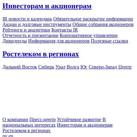
Инвесторам и акционерам
IR новости и календарь
Обязательное раскрытие информации
Акции и долговые инструменты
Общие собрания акционеров
Рейтинги и аналитики
Контакты IR
Отчетность и презентации
Корпоративное управление
Дивиденды
Информация для акционеров
Полезные ссылки
Ростелеком в регионах
Дальний Восток
Сибирь
Урал
Волга
Юг
Северо-Запад
Центр
О компании
Пресс-центр
Устойчивое развитие
В
национальных интересах
Инвесторам и акционерам
Ростелеком в регионах
ру
en