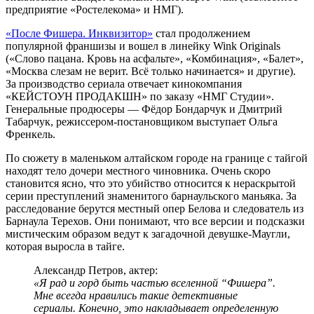
предприятие «Ростелекома» и НМГ).
«После Фишера. Инквизитор»
стал продолжением
популярной франшизы и вошел в линейку Wink Originals
(«Слово пацана. Кровь на асфальте», «Комбинация», «Балет»,
«Москва слезам не верит. Всё только начинается» и другие).
За производство сериала отвечает кинокомпания
«КЕЙСТОУН ПРОДАКШН» по заказу «НМГ Студии».
Генеральные продюсеры — Фёдор Бондарчук и Дмитрий
Табарчук, режиссером-постановщиком выступает Ольга
Френкель.
По сюжету в маленьком алтайском городе на границе с тайгой
находят тело дочери местного чиновника. Очень скоро
становится ясно, что это убийство относится к нераскрытой
серии преступлений знаменитого барнаульского маньяка. За
расследование берутся местный опер Белова и следователь из
Барнаула Терехов. Они понимают, что все версии и подсказки
мистическим образом ведут к загадочной девушке-Маугли,
которая выросла в тайге.
Александр Петров, актер:
«Я рад и горд быть частью вселенной “Фишера”.
Мне всегда нравились такие детективные
сериалы. Конечно, это накладывает определенную