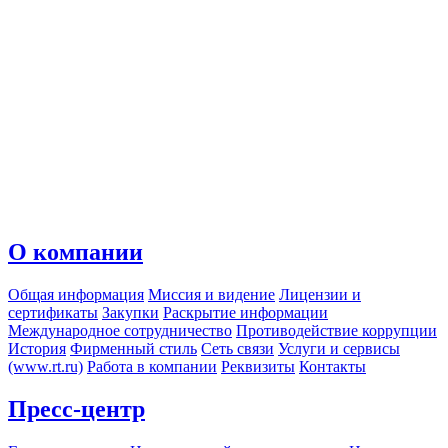
О компании
Общая информация
Миссия и видение
Лицензии и
сертификаты
Закупки
Раскрытие информации
Международное сотрудничество
Противодействие коррупции
История
Фирменный стиль
Сеть связи
Услуги и сервисы
(www.rt.ru)
Работа в компании
Реквизиты
Контакты
Пресс-центр