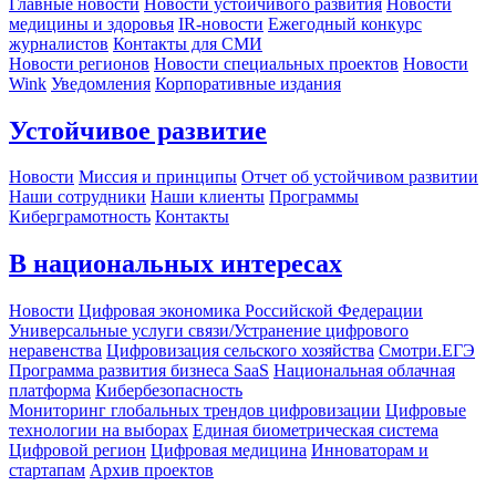
Главные новости
Новости устойчивого развития
Новости
медицины и здоровья
IR-новости
Ежегодный конкурс
журналистов
Контакты для СМИ
Новости регионов
Новости специальных проектов
Новости
Wink
Уведомления
Корпоративные издания
Устойчивое развитие
Новости
Миссия и принципы
Отчет об устойчивом развитии
Наши сотрудники
Наши клиенты
Программы
Киберграмотность
Контакты
В национальных интересах
Новости
Цифровая экономика Российской Федерации
Универсальные услуги связи/Устранение цифрового
неравенства
Цифровизация сельского хозяйства
Смотри.ЕГЭ
Программа развития бизнеса SaaS
Национальная облачная
платформа
Кибербезопасность
Мониторинг глобальных трендов цифровизации
Цифровые
технологии на выборах
Единая биометрическая система
Цифровой регион
Цифровая медицина
Инноваторам и
стартапам
Архив проектов