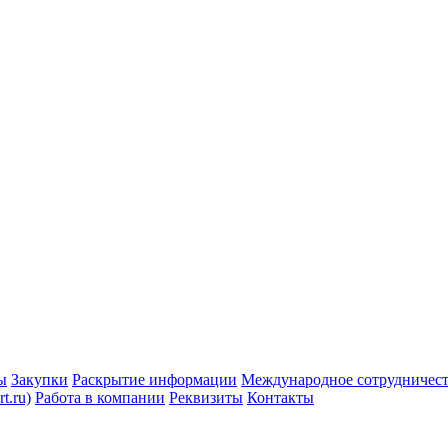
ы
Закупки
Раскрытие информации
Международное сотрудничес
t.ru)
Работа в компании
Реквизиты
Контакты