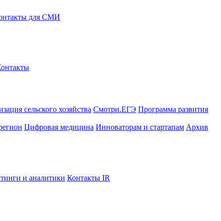
онтакты для СМИ
Контакты
зация сельского хозяйства
Смотри.ЕГЭ
Программа развития
регион
Цифровая медицина
Инноваторам и стартапам
Архив
тинги и аналитики
Контакты IR