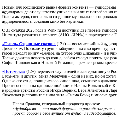
Новый для российского рынка формат контента — аудиодрамы —
аудиодрамы дают слушателям уникальный опыт потребления ко
Голоса актеров, специально созданное музыкальное сопровожде
аудиореальность, создавая кино без картинки.
С 31 октября 2025 года в Wink.ru доступны две первые аудио
Института развития интернета (АНО «ИРИ») в партнерстве с D
«Гоголь. Страшные сказки»
(12+) — восьмисерийный аудиопро
Диканьки». По сюжету группа заблудившихся во время туристи
герои находят книгу «Вечера на хуторе близ Диканьки» и начи
Только дочитав повесть до конца, ребята смогут понять, где р
Софья Шидловская и Николай Романов, в режиссерском кресле
«Потомокъ»
(12+) перенесет слушателей в альтернативную Ро
Бабы-Яги и других. Митя Меркулов – один из них, но он хотел
Однако его отца, полицейского чиновника, ссылают в дальнюю
Проект основан на одноименной книге Илоны Волынской и Кир
народные артисты России Игорь Верник, Вера Алентова и Ла
Янковская (исполнительница хита «Сигма Бой») и многие друг
Нелли Яралова, генеральный продюсер проекта:
«Аудиодрама — это новый формат на российском рынке. 
проект собрал в себе лучшее от аудио- и видеоформатов: 