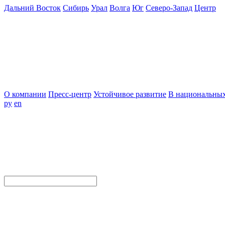
Дальний Восток
Сибирь
Урал
Волга
Юг
Северо-Запад
Центр
О компании
Пресс-центр
Устойчивое развитие
В национальных
ру
en