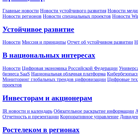
Главные новости
Новости устойчивого развития
Новости меди
Новости регионов
Новости специальных проектов
Новости Wi
Устойчивое развитие
Новости
Миссия и принципы
Отчет об устойчивом развитии
Н
В национальных интересах
Новости
Цифровая экономика Российской Федерации
Универса
бизнеса SaaS
Национальная облачная платформа
Кибербезопас
Мониторинг глобальных трендов цифровизации
Цифровые тех
проектов
Инвесторам и акционерам
IR новости и календарь
Обязательное раскрытие информации
А
Отчетность и презентации
Корпоративное управление
Дивиде
Ростелеком в регионах