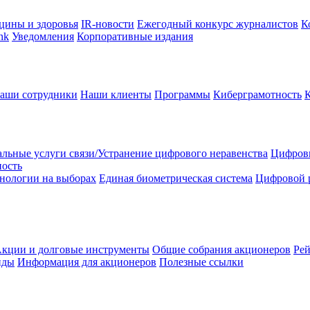
цины и здоровья
IR-новости
Ежегодный конкурс журналистов
К
nk
Уведомления
Корпоративные издания
аши сотрудники
Наши клиенты
Программы
Киберграмотность
льные услуги связи/Устранение цифрового неравенства
Цифрови
ность
нологии на выборах
Единая биометрическая система
Цифровой 
кции и долговые инструменты
Общие собрания акционеров
Рей
нды
Информация для акционеров
Полезные ссылки