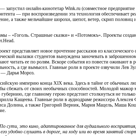
 запустил онлайн-кинотетар Wink.ru (совместное предприятие 
нтента — при воспроизведении эта технология обеспечивает ре
ние, а также мельчайшие шорохи, шепот, ветер, скрип половиц 
драмы – «Гоголь. Страшные сказки» и «Потомокъ». Проекты соз
r.Head.
ект представляет новое прочтение рассказов из классического 
ческой вылазки студентов вынуждена заночевать в заброшенном
нают читать ее по ролям. Вскоре события из повести оживают в
еальность, а где вымысел. Главные роли в проекте озвучили Лев 
 — Дарья Мороз.
ссийскую империю конца ХIХ века. Здесь в тайне от обычных л
 бы сбежать от своих необычных способностей. Молодой мажор м
 губернию, где главному герою предстоит столкнуться не толь
илла Кащеева. Главные роли в аудиодраме режиссера Алексея 
риса Долина, а также Григорий Верник, Мария Мацель, Маша К
ие.
По сути, это кино, адаптированное для аудиального восприяти
его удобно слушать в дороге, на ходу или во время занятий спо