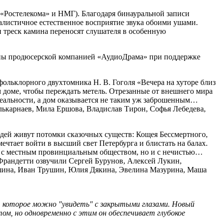
«Ростелекома» и НМГ). Благодаря бинауральной записи
алистичное естественное восприятие звука обоими ушами.
и треск камина переносят слушателя в особенную
даны продюсерской компанией «АудиоДрама» при поддержке
фольклорного двухтомника Н. В. Гоголя «Вечера на хуторе близ
 доме, чтобы переждать метель. Отрезанные от внешнего мира
 реальности, а дом оказывается не таким уж заброшенным…
Зулькарнаев, Мила Ершова, Владислав Тирон, Софья Лебедева,
юдей живут потомки сказочных существ: Кощея Бессмертного,
ечтает войти в высший свет Петербурга и блистать на балах.
ко с местным провинциальным обществом, но и с нечистью…
Франдетти озвучили Сергей Бурунов, Алексей Лукин,
ошина, Иван Трушин, Юлия Дякина, Эвелина Мазурина, Маша
я, которое можно "увидеть" с закрытыми глазами. Новый
ртом, но одновременно с этим он обеспечивает глубокое