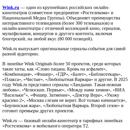
Wink.ru
— один из крупнейших российских онлайн-
кинотеатров (совместное предприятие «Ростелекома» и
Национальной Медиа Группы). Объединяет преимущества
интерактивного телевидения (более 300 телеканалов) и
онлайн-кинотеатра с отличной коллекцией кино, сериалов,
мультфильмов, концертов и другого контента, включая
блогерский, на любой вкус (80 000 позиций).
Wink.ru выпускает оригинальные сериалы-события для самой
разной аудитории.
В линейке Wink Originals более 50 проектов, среди которых
такие хиты, как «Слово пацана. Кровь на асфальте»,
«Комбинация», «Фишер», «ГДР», «Балет», «Библиотекарь»,
«Плакса», «Чистые», «Любопытная Варвара» и другие. В 2025
году Wink.ru представил сериалы «Ландыши. Такая нежная
любовь», «Челюскин. Первые», «Между нами химия», «ВИА
“Васильки”», «Фишер. Затмение», «Доктор Вера», «Ухожу
красиво 2», «Москва слезам не верит. Всё только начинается»,
«Берлинская жара», «Любопытная Варвара. Второй сезон» и
готовит премьеры других проектов.
Wink.ru — базовый онлайн-кинотеатр в тарифных линейках
«Ростелекома» и мобильного оператора Т2.