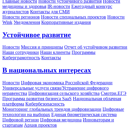
Главные новости
Новости устойчивого развития
Новости
медицины и здоровья
IR-новости
Ежегодный конкурс
журналистов
Контакты для СМИ
Новости регионов
Новости специальных проектов
Новости
Wink
Уведомления
Корпоративные издания
Устойчивое развитие
Новости
Миссия и принципы
Отчет об устойчивом развитии
Наши сотрудники
Наши клиенты
Программы
Киберграмотность
Контакты
В национальных интересах
Новости
Цифровая экономика Российской Федерации
Универсальные услуги связи/Устранение цифрового
неравенства
Цифровизация сельского хозяйства
Смотри.ЕГЭ
Программа развития бизнеса SaaS
Национальная облачная
платформа
Кибербезопасность
Мониторинг глобальных трендов цифровизации
Цифровые
технологии на выборах
Единая биометрическая система
Цифровой регион
Цифровая медицина
Инноваторам и
стартапам
Архив проектов