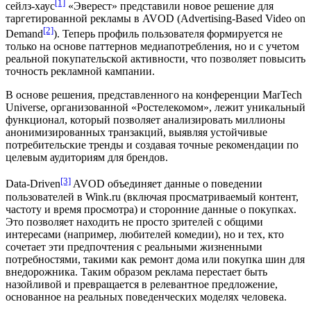
[1]
сейлз-хаус
«Эверест» представили новое решение для
таргетированной рекламы в AVOD (Advertising-Based Video on
[2]
Demand
). Теперь профиль пользователя формируется не
только на основе паттернов медиапотребления, но и с учетом
реальной покупательской активности, что позволяет повысить
точность рекламной кампании.
В основе решения, представленного на конференции MarTech
Universe, организованной «Ростелекомом», лежит уникальный
функционал, который позволяет анализировать миллионы
анонимизированных транзакций, выявляя устойчивые
потребительские тренды и создавая точные рекомендации по
целевым аудиториям для брендов.
[3]
Data-Driven
AVOD объединяет данные о поведении
пользователей в Wink.ru (включая просматриваемый контент,
частоту и время просмотра) и сторонние данные о покупках.
Это позволяет находить не просто зрителей с общими
интересами (например, любителей комедии), но и тех, кто
сочетает эти предпочтения с реальными жизненными
потребностями, такими как ремонт дома или покупка шин для
внедорожника. Таким образом реклама перестает быть
назойливой и превращается в релевантное предложение,
основанное на реальных поведенческих моделях человека.