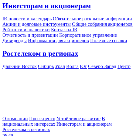
Инвесторам и акционерам
IR новости и календарь
Обязательное раскрытие информации
Акции и долговые инструменты
Общие собрания акционеров
Рейтинги и аналитики
Контакты IR
Отчетность и презентации
Корпоративное управление
Дивиденды
Информация для акционеров
Полезные ссылки
Ростелеком в регионах
Дальний Восток
Сибирь
Урал
Волга
Юг
Северо-Запад
Центр
О компании
Пресс-центр
Устойчивое развитие
В
национальных интересах
Инвесторам и акционерам
Ростелеком в регионах
ру
en