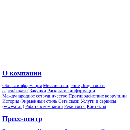
О компании
Общая информация
Миссия и видение
Лицензии и
сертификаты
Закупки
Раскрытие информации
Международное сотрудничество
Противодействие коррупции
История
Фирменный стиль
Сеть связи
Услуги и сервисы
(www.rt.ru)
Работа в компании
Реквизиты
Контакты
Пресс-центр