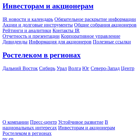
Инвесторам и акционерам
IR новости и календарь
Обязательное раскрытие информации
Акции и долговые инструменты
Общие собрания акционеров
Рейтинги и аналитики
Контакты IR
Отчетность и презентации
Корпоративное управление
Дивиденды
Информация для акционеров
Полезные ссылки
Ростелеком в регионах
Дальний Восток
Сибирь
Урал
Волга
Юг
Северо-Запад
Центр
О компании
Пресс-центр
Устойчивое развитие
В
национальных интересах
Инвесторам и акционерам
Ростелеком в регионах
ру
en