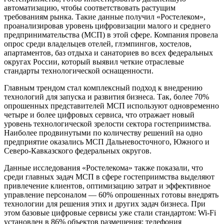
автоматизацию, чтобы соответствовать растущим
требованиям рынка. Такие данные получил «Ростелеком»,
проанализировав уровень цифровизации малого и среднего
предпринимательства (МСП) в этой сфере. Компания провела
опрос среди владельцев отелей, глэмпингов, хостелов,
апартаментов, баз отдыха и санаториев во всех федеральных
округах России, который выявил четкие отраслевые
стандарты технологической оснащенности.
Главным трендом стал комплексный подход к внедрению
технологий для запуска и развития бизнеса. Так, более 70%
опрошенных представителей МСП используют одновременно
четыре и более цифровых сервиса, что отражает новый
уровень технологической зрелости сектора гостеприимства.
Наиболее продвинутыми по количеству решений на одно
предприятие оказались МСП Дальневосточного, Южного и
Северо-Кавказского федеральных округов.
Данные исследования «Ростелекома» также показали, что
среди главных задач МСП в сфере гостеприимства выделяют
привлечение клиентов, оптимизацию затрат и эффективное
управление персоналом — 60% опрошенных готовы внедрять
технологии для решения этих и других задач бизнеса. При
этом базовые цифровые сервисы уже стали стандартом: Wi-Fi
установлен в 86% объектов размещения; телефония