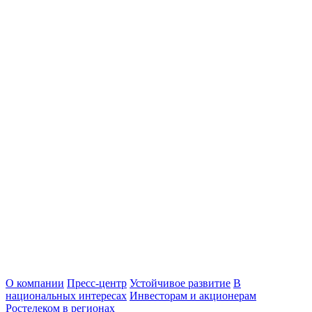
О компании
Пресс-центр
Устойчивое развитие
В
национальных интересах
Инвесторам и акционерам
Ростелеком в регионах