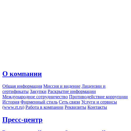
О компании
Общая информация
Миссия и видение
Лицензии и
сертификаты
Закупки
Раскрытие информации
Международное сотрудничество
Противодействие коррупции
История
Фирменный стиль
Сеть связи
Услуги и сервисы
(www.rt.ru)
Работа в компании
Реквизиты
Контакты
Пресс-центр