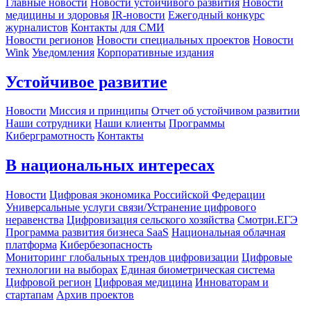
Главные новости
Новости устойчивого развития
Новости
медицины и здоровья
IR-новости
Ежегодный конкурс
журналистов
Контакты для СМИ
Новости регионов
Новости специальных проектов
Новости
Wink
Уведомления
Корпоративные издания
Устойчивое развитие
Новости
Миссия и принципы
Отчет об устойчивом развитии
Наши сотрудники
Наши клиенты
Программы
Киберграмотность
Контакты
В национальных интересах
Новости
Цифровая экономика Российской Федерации
Универсальные услуги связи/Устранение цифрового
неравенства
Цифровизация сельского хозяйства
Смотри.ЕГЭ
Программа развития бизнеса SaaS
Национальная облачная
платформа
Кибербезопасность
Мониторинг глобальных трендов цифровизации
Цифровые
технологии на выборах
Единая биометрическая система
Цифровой регион
Цифровая медицина
Инноваторам и
стартапам
Архив проектов