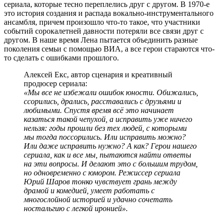
сериала, которые тесно переплелись друг с другом. В 1970-е
это история создания и распада вокально-инструментального
ансамбля, причем произошло что-то такое, что участники
событий сорокалетней давности потеряли все связи друг с
другом. В наше время Лена пытается объединить разные
поколения семьи с помощью ВИА, а все герои стараются что-
то сделать с ошибками прошлого.
Алексей Екс, автор сценария и креативный
продюсер сериала:
«Мы все не избежали ошибок юности. Обижались,
ссорились, дрались, расставались с друзьями и
любимыми. Спустя время всё это начинает
казаться такой чепухой, а исправить уже ничего
нельзя: годы прошли без тех людей, с которыми
мы тогда поссорились. Или исправить можно?
Или даже исправить нужно? А как? Герои нашего
сериала, как и все мы, пытаются найти ответы
на эти вопросы. И делают это с большим трудом,
но одновременно с юмором. Режиссер сериала
Юрий Шаров тонко чувствует грань между
драмой и комедией, умеет работать с
многослойной историей и удачно сочетать
ностальгию с легкой иронией».