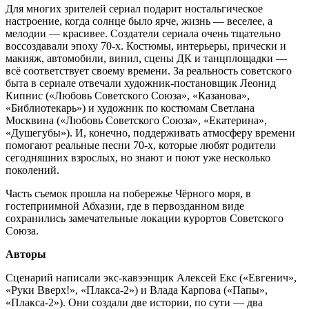
Для многих зрителей сериал подарит ностальгическое
настроение, когда солнце было ярче, жизнь — веселее, а
мелодии — красивее. Создатели сериала очень тщательно
воссоздавали эпоху 70-х. Костюмы, интерьеры, прически и
макияж, автомобили, винил, сцены ДК и танцплощадки —
всё соответствует своему времени. За реальность советского
быта в сериале отвечали художник-постановщик Леонид
Кипнис («Любовь Советского Союза», «Казанова»,
«Библиотекарь») и художник по костюмам Светлана
Москвина («Любовь Советского Союза», «Екатерина»,
«Душегубы»). И, конечно, поддерживать атмосферу времени
помогают реальные песни 70-х, которые любят родители
сегодняшних взрослых, но знают и поют уже несколько
поколений.
Часть съемок прошла на побережье Чёрного моря, в
гостеприимной Абхазии, где в первозданном виде
сохранились замечательные локации курортов Советского
Союза.
Авторы
Сценарий написали экс-кавээнщик Алексей Екс («Евгенич»,
«Руки Вверх!», «Плакса-2») и Влада Карпова («Папы»,
«Плакса-2»). Они создали две истории, по сути — два