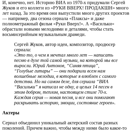
И, конечно, нет. Историю ВИА из 1970-х придумали Сергей
Жуков и его коллеги из «РУКИ ВВЕРХ! ПРОДАКШН» много
лет назад. За это время они выпустили много других проектов
— например, два сезона сериала «Плаксы» и даже
полнометражный фильм «Руки Вверх!». А «Васильки»
обрастали новыми мелодиями и деталями, чтобы стать
восьмисерийным музыкальным драмеди.
Сергей Жуков, автор идеи, композитор, продюсер
сериала:
«Это то, о чем я мечтал много лет — написать
песню в духе той самой музыки, на которой мы все
выросли. Юрий Антонов, “Синяя птица”,
“Голубые гитары” — они подарили всем нам
волшебные мелодии, в которые я влюблен с самого
детства. Но на самом деле, для сериала “ВИА
“Васильки” я написал не одну, а целых 14 песен в
этом добром, теплом, настоящем стиле 70-х.
Каждая серия — новая песня, и все они помогают
раскрывать историю, эмоции, состояние героев».
Актеры
Сериал объединил уникальный актерский состав разных
поколений. Причем важно, чтобы между ними было какое-то