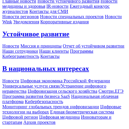
Главные новости
Новости устойчивого развития
Новости
медицины и здоровья
IR-новости
Ежегодный конкурс
журналистов
Контакты для СМИ
Новости регионов
Новости специальных проектов
Новости
Wink
Уведомления
Корпоративные издания
Устойчивое развитие
Новости
Миссия и принципы
Отчет об устойчивом развитии
Наши сотрудники
Наши клиенты
Программы
Киберграмотность
Контакты
В национальных интересах
Новости
Цифровая экономика Российской Федерации
Универсальные услуги связи/Устранение цифрового
неравенства
Цифровизация сельского хозяйства
Смотри.ЕГЭ
Программа развития бизнеса SaaS
Национальная облачная
платформа
Кибербезопасность
Мониторинг глобальных трендов цифровизации
Цифровые
технологии на выборах
Единая биометрическая система
Цифровой регион
Цифровая медицина
Инноваторам и
стартапам
Архив проектов