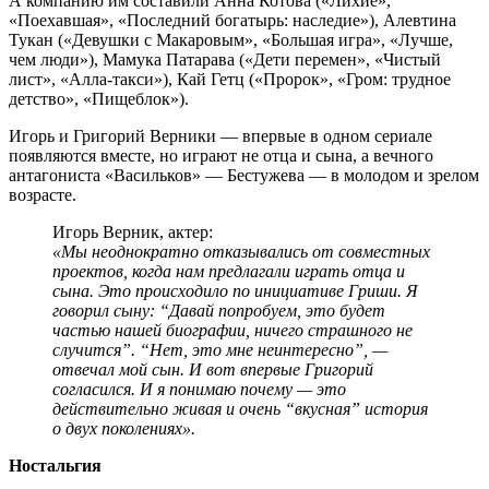
А компанию им составили Анна Котова («Лихие»,
«Поехавшая», «Последний богатырь: наследие»), Алевтина
Тукан («Девушки с Макаровым», «Большая игра», «Лучше,
чем люди»), Мамука Патарава («Дети перемен», «Чистый
лист», «Алла-такси»), Кай Гетц («Пророк», «Гром: трудное
детство», «Пищеблок»).
Игорь и Григорий Верники — впервые в одном сериале
появляются вместе, но играют не отца и сына, а вечного
антагониста «Васильков» — Бестужева — в молодом и зрелом
возрасте.
Игорь Верник, актер:
«Мы неоднократно отказывались от совместных
проектов, когда нам предлагали играть отца и
сына. Это происходило по инициативе Гриши. Я
говорил сыну: “Давай попробуем, это будет
частью нашей биографии, ничего страшного не
случится”. “Нет, это мне неинтересно”, —
отвечал мой сын. И вот впервые Григорий
согласился. И я понимаю почему — это
действительно живая и очень “вкусная” история
о двух поколениях».
Ностальгия