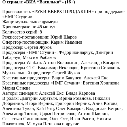
О сериале «ВИА “Васильки”» (16+)
Производство: «РУКИ ВВЕРХ! ПРОДАКШН» при поддержке
«НМГ Студии»
Жанр: музыкальное драмеди
Хронометраж: по 48 минут
Количество серий: 8
Режиссер-постановщик: Юрий Шаров
Оператор-постановщик: Карим Имамиев
Продюсер: Сергей Жуков
Продюсеры «НМГ Студии»: Фёдор Бондарчук, Дмитрий
Табарчук, Максим Рыбаков
Продюсеры Wink.ru: Антон Володькин, Александр Косарим
Продюсеры СТС: Владимир Неклюдов, Кристина Сивоконь
Музыкальный продюсер: Сергей Жуков
Креативные продюсеры: Вадим Бакунев, Алексей Екс
Креативные продюсеры «НМГ Студии»: Евгения Хрипкова,
Мария Огнева
Авторы сценария: Алексей Екс, Влада Карпова
В ролях: Дмитрий Харатьян, Ирина Розанова, Николай
Добрынин, Игорь Верник, Григорий Верник, Анна Котова,
Алевтина Тукан, Кай Гетц, Олег Комаров, Владислав Ветров,
Александр Тютин, Дарья Петриченко, Антон Шаврин,
Севастьян Смышников, Олег Отс, Иван Рысин, Никита
Плахотнюк, Мамука Патарава и другие.