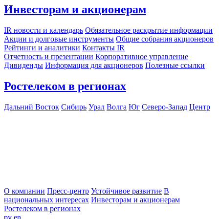
Инвесторам и акционерам
IR новости и календарь
Обязательное раскрытие информации
Акции и долговые инструменты
Общие собрания акционеров
Рейтинги и аналитики
Контакты IR
Отчетность и презентации
Корпоративное управление
Дивиденды
Информация для акционеров
Полезные ссылки
Ростелеком в регионах
Дальний Восток
Сибирь
Урал
Волга
Юг
Северо-Запад
Центр
О компании
Пресс-центр
Устойчивое развитие
В
национальных интересах
Инвесторам и акционерам
Ростелеком в регионах
ру
en