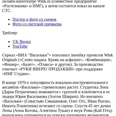
онлайн-кинотеатре Wink.ru (совместное предприятие
«Ростелекома» и НМГ), а затем состоится показ на канале
СТС.
Постер и фото со съемок
Фото со светской премьеры
Трейлер:
VK Видео
YouTube
Сериал «ВИА “Васильки”» пополнил линейку проектов Wink
Originals («‎Слово пацана. Кровь на асфальте»‎, «Комбинация»‎,
«Фишер», «Балет», «Плакса» и другие). За производство
отвечает «РУКИ ВВЕРХ! ПРОДАКШН» при поддержке
«НМГ Студии».
В конце 1970-х популярность вокально-инструментального
ансамбля «Васильки» стремительно растет. Студентка Лена
(Дарья Петриченко) знакомится с группой и влюбляется в ее
лидера Юрия Василькова (Антон Шаврин). Но внезапно
«Васильки» (Севастьян Смышников, Олег Отс, Иван Рысин,
Никита Плахотнюк) исчезают со сцены. Спустя 45 лет дочки
Лены (Анна Котова, Алевтина Тукан) и внук Рома (Кай Гетц)
вынуждены отправиться на поиски пропавших музыкантов.