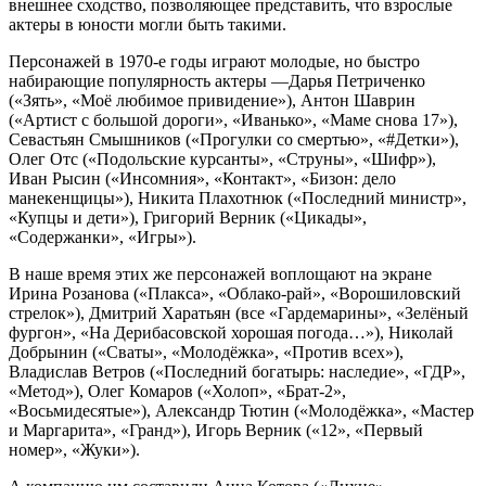
внешнее сходство, позволяющее представить, что взрослые
актеры в юности могли быть такими.
Персонажей в 1970-е годы играют молодые, но быстро
набирающие популярность актеры —Дарья Петриченко
(«Зять», «Моё любимое привидение»), Антон Шаврин
(«Артист с большой дороги», «Иванько», «Маме снова 17»),
Севастьян Смышников («Прогулки со смертью», «#Детки»),
Олег Отс («Подольские курсанты», «Струны», «Шифр»),
Иван Рысин («Инсомния», «Контакт», «Бизон: дело
манекенщицы»), Никита Плахотнюк («Последний министр»,
«Купцы и дети»), Григорий Верник («Цикады»,
«Содержанки», «Игры»).
В наше время этих же персонажей воплощают на экране
Ирина Розанова («Плакса», «Облако-рай», «Ворошиловский
стрелок»), Дмитрий Харатьян (все «Гардемарины», «Зелёный
фургон», «На Дерибасовской хорошая погода…»), Николай
Добрынин («Сваты», «Молодёжка», «Против всех»),
Владислав Ветров («Последний богатырь: наследие», «ГДР»,
«Метод»), Олег Комаров («Холоп», «Брат-2»,
«Восьмидесятые»), Александр Тютин («Молодёжка», «Мастер
и Маргарита», «Гранд»), Игорь Верник («12», «Первый
номер», «Жуки»).