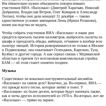
Им обязательно нужно объединить повзрослевших
участников ВИА «Васильки» (Дмитрий Харатьян, Николай
Добрынин, Владислав Ветров, Олег Комаров и Александр
Тютин), чтобы они дали концерт 31 декабря — таково
единственное условие завещания Лены (Ирина Розанова),
иначе наследства не видать.
Чтобы собрать участников ВИА «Васильки» в наши дни
придется проехать тысячи километров, выбросить скелеты из
шкафа и преодолеть обиды, амбиции, отчаяние и вообще всю
палитру эмоций. История разворачивается не только в Москве
и Подмосковье, она охватывает Геленджик, Карелию, Тулу,
Кузбасс и другие города. А как сериал связан с Мурманской
областью и причем тут всесоюзная комсомольская стройка
БАМ — об этом станет понятно позднее.
Музыка
Существовал ли вокально-инструментальный ансамбль
«Васильки» на самом деле? Конечно, да. Во-первых, ВИА —
это прежде всего песни, которые любят и поют. У
«Васильков» их более десяти, которые будут напевать также,
как и хиты других исполнителей из 1970-х. Во-вторых, вот же
«Васильки» — прямо на экране.