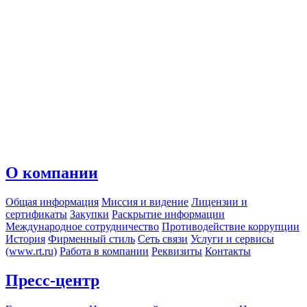
О компании
Общая информация
Миссия и видение
Лицензии и
сертификаты
Закупки
Раскрытие информации
Международное сотрудничество
Противодействие коррупции
История
Фирменный стиль
Сеть связи
Услуги и сервисы
(www.rt.ru)
Работа в компании
Реквизиты
Контакты
Пресс-центр