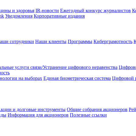
цины и здоровья
IR-новости
Ежегодный конкурс журналистов
К
nk
Уведомления
Корпоративные издания
аши сотрудники
Наши клиенты
Программы
Киберграмотность
льные услуги связи/Устранение цифрового неравенства
Цифрови
ность
нологии на выборах
Единая биометрическая система
Цифровой 
кции и долговые инструменты
Общие собрания акционеров
Рей
нды
Информация для акционеров
Полезные ссылки