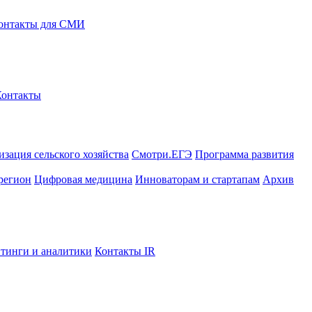
онтакты для СМИ
Контакты
зация сельского хозяйства
Смотри.ЕГЭ
Программа развития
регион
Цифровая медицина
Инноваторам и стартапам
Архив
тинги и аналитики
Контакты IR