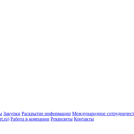
ы
Закупки
Раскрытие информации
Международное сотрудничес
t.ru)
Работа в компании
Реквизиты
Контакты