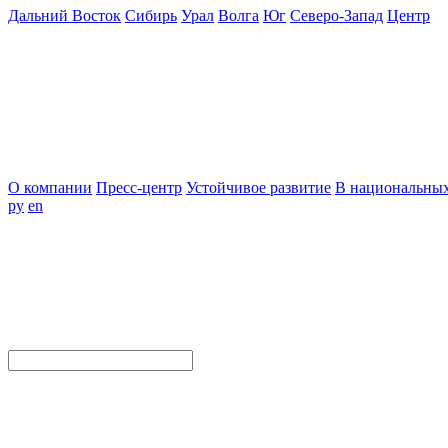
Дальний Восток
Сибирь
Урал
Волга
Юг
Северо-Запад
Центр
О компании
Пресс-центр
Устойчивое развитие
В национальных
ру
en