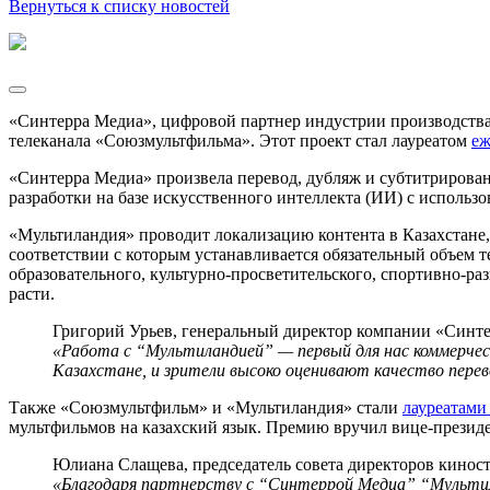
Вернуться к списку новостей
«Синтерра Медиа», цифровой партнер индустрии производства,
телеканала «Союзмультфильма». Этот проект стал лауреатом
еж
«Синтерра Медиа» произвела перевод, дубляж и субтитрирова
разработки на базе искусственного интеллекта (ИИ) с использо
«Мультиландия» проводит локализацию контента в Казахстане,
соответствии с которым устанавливается обязательный объем 
образовательного, культурно-просветительского, спортивно-раз
расти.
Григорий Урьев, генеральный директор компании «Синт
«Работа с “Мультиландией” — первый для нас коммерчес
Казахстане, и зрители высоко оценивают качество перев
Также «Союзмультфильм» и «Мультиландия» стали
лауреатами
мультфильмов на казахский язык. Премию вручил вице-презид
Юлиана Слащева, председатель совета директоров кино
«Благодаря партнерству с “Синтеррой Медиа” “Мультилан