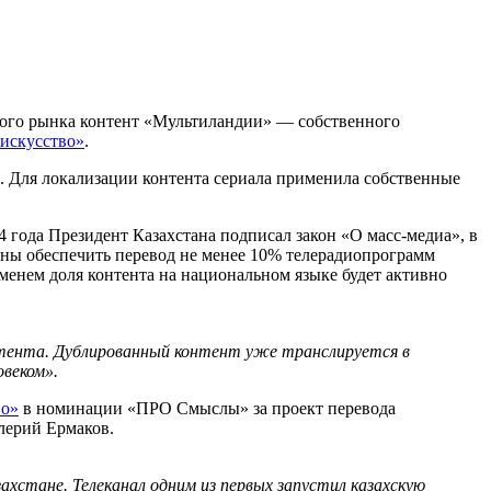
ского рынка контент «Мультиландии» — собственного
искусство»
.
. Для локализации контента сериала применила собственные
 года Президент Казахстана подписал закон «О масс-медиа», в
заны обеспечить перевод не менее 10% телерадиопрограмм
еменем доля контента на национальном языке будет активно
нтента. Дублированный контент уже транслируется в
овеком».
во»
в номинации «ПРО Смыслы» за проект перевода
лерий Ермаков.
хстане. Телеканал одним из первых запустил казахскую