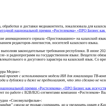
 обработки и доставки медиаконтента, локализовала для казах
егодной национальной премии «Ростелекома» «ПРО Бизнес как 
ние анимационного сериала «Простоквашино» на казахский язык
ванием редакторов-лингвистов, носителей казахского языка.
 выполняя законодательные требования республики. В июне 2024
теле- и радиопрограмм на государственном языке. Вещатели обя
влекательного и досугового характера на казахский язык. Со вр
ерра Медиа»:
кий проект с использованием модели ИИ для локализации ТВ-ко
ода и дубляжа и даже не предполагают, что это сделано не чел
 национальной премии «Ростелекома» «ПРО Бизнес как искусст
ент по работе с B2B/B2G-сегментами компании «Ростелеком» Ва
студии «Союзмультфильм»:
дия” смогла не только сохранить, но и увеличить охват в Каза