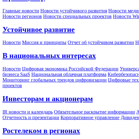
Главные новости
Новости устойчивого развития
Новости меди
Новости регионов
Новости специальных проектов
Новости Wi
Устойчивое развитие
Новости
Миссия и принципы
Отчет об устойчивом развитии
Н
В национальных интересах
Новости
Цифровая экономика Российской Федерации
Универса
бизнеса SaaS
Национальная облачная платформа
Кибербезопас
Мониторинг глобальных трендов цифровизации
Цифровые тех
проектов
Инвесторам и акционерам
IR новости и календарь
Обязательное раскрытие информации
А
Отчетность и презентации
Корпоративное управление
Дивиде
Ростелеком в регионах