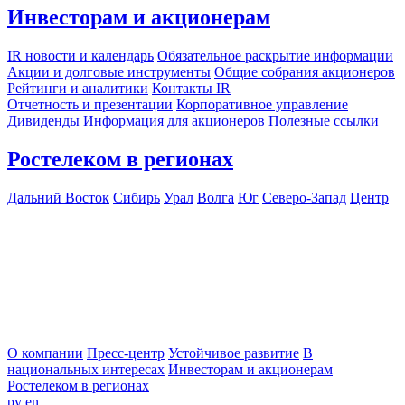
Инвесторам и акционерам
IR новости и календарь
Обязательное раскрытие информации
Акции и долговые инструменты
Общие собрания акционеров
Рейтинги и аналитики
Контакты IR
Отчетность и презентации
Корпоративное управление
Дивиденды
Информация для акционеров
Полезные ссылки
Ростелеком в регионах
Дальний Восток
Сибирь
Урал
Волга
Юг
Северо-Запад
Центр
О компании
Пресс-центр
Устойчивое развитие
В
национальных интересах
Инвесторам и акционерам
Ростелеком в регионах
ру
en