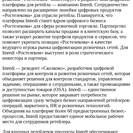
платформы для ретейла — компанию Imredi. Сотрудничество
направлено на расширение линейки цифровых продуктов
«Ростелекома» для отрасли ретейла. Планируется, что
платформа Imredi станет ядром цифрового бизнеса
«Ростелекома» для сферы розничной торговли. Партнерство
позволит расширить каналы продажи и клиентскую базу, а
также ускорит развитие портфеля продуктов и сервисов, что
поможет укрепить позиции «Ростелекома» в качестве
ведущего игрока рынка цифровизации розничных сетей. Для
Imredi «Ростелеком» выступит в роли стратегического
инвестора и партнера.
Imredi — резидент «Сколково», разработчик цифровой
платформы для контроля и развития розничных сетей, которая
объединяет решения для контроля стандартов, управления
задачами, операциями и сотрудниками, а также промоакциями
и доступностью товаров (OSA). Imredi — единственное
решение на рынке, которое закрывает потребности
цифровизации сразу четырех бизнес-направлений ретейлеров:
операций, маркетинга, HR и розничных технологий.
Объединяя на платформе более 60 преднастроенных бизнес-
процессов, Imredi предоставляет единое мобильное рабочее
место для сотрудников ретейлера.
Для крупных ретейлеров продукты Imredi обеспечивают