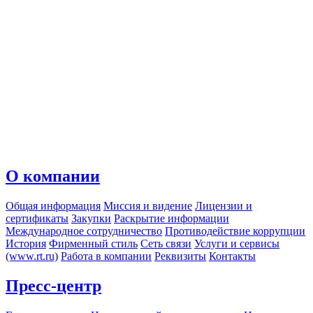
О компании
Общая информация
Миссия и видение
Лицензии и
сертификаты
Закупки
Раскрытие информации
Международное сотрудничество
Противодействие коррупции
История
Фирменный стиль
Сеть связи
Услуги и сервисы
(www.rt.ru)
Работа в компании
Реквизиты
Контакты
Пресс-центр