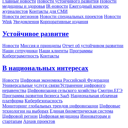
Главные новости
Новости устойчивого развития
Новости
медицины и здоровья
IR-новости
Ежегодный конкурс
журналистов
Контакты для СМИ
Новости регионов
Новости специальных проектов
Новости
Wink
Уведомления
Корпоративные издания
Устойчивое развитие
Новости
Миссия и принципы
Отчет об устойчивом развитии
Наши сотрудники
Наши клиенты
Программы
Киберграмотность
Контакты
В национальных интересах
Новости
Цифровая экономика Российской Федерации
Универсальные услуги связи/Устранение цифрового
неравенства
Цифровизация сельского хозяйства
Смотри.ЕГЭ
Программа развития бизнеса SaaS
Национальная облачная
платформа
Кибербезопасность
Мониторинг глобальных трендов цифровизации
Цифровые
технологии на выборах
Единая биометрическая система
Цифровой регион
Цифровая медицина
Инноваторам и
стартапам
Архив проектов