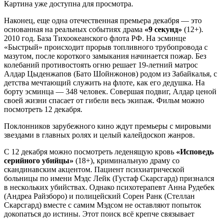
Картина уже доступна для просмотра.
Наконец, еще одна отечественная премьера декабря — это
основанная на реальных событиях драма
«9 секунд»
(12+).
2010 год. База Тихоокеанского флота РФ. На эсминце
«Быстрый» происходит прорыв топливного трубопровода с
мазутом, после короткого замыкания начинается пожар. Без
колебаний противостоять огню решает 19-летний матрос
Алдар Цыденжапов (Бато Шойнжонов) родом из Забайкалья, с
детства мечтающий служить на флоте, как его дедушка. На
борту эсминца — 348 человек. Совершая подвиг, Алдар ценой
своей жизни спасает от гибели весь экипаж. Фильм можно
посмотреть 12 декабря.
Поклонников зарубежного кино ждут премьеры с мировыми
звездами в главных ролях и целый калейдоскоп жанров.
С 12 декабря можно посмотреть леденящую кровь
«Исповедь
серийного убийцы»
(18+), криминальную драму со
скандинавским акцентом. Пациент психиатрической
больницы по имени Мэдс Лейк (Густаф Скарсгард) признался
в нескольких убийствах. Однако психотерапевт Анна Рудебек
(Андреа Райзборо) и полицейский Сорен Ранк (Стеллан
Скарсгард) вместе с самим Мэдсом не оставляют попыток
докопаться до истины. Этот поиск всё крепче связывает