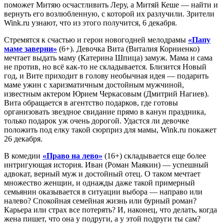
поможет Митяю осчастливить Леру, а Митяй Кеше — найти и
вернуть его возлюбленную, с которой их разлучили. Зрители
Wink.ru узнают, что из этого получится, 6 декабря.
Стремятся к счастью и герои новогодней мелодрамы
«Папу
маме заверни»
(6+). Девочка Вита (Виталия Корниенко)
мечтает выдать маму (Катерина Шпица) замуж. Мама и сама
не против, но всё как-то не складывается. Близится Новый
год, и Вите приходит в голову необычная идея — подарить
маме ужин с харизматичным достойным мужчиной,
известным актером Юрием Черкасовым (Дмитрий Нагиев).
Вита обращается в агентство подарков, где готовы
организовать звездное свидание прямо в канун праздника,
только подарок уж очень дорогой. Удастся ли девочке
положить под елку такой сюрприз для мамы, Wink.ru покажет
26 декабря.
В комедии
«Право на лево»
(16+) складывается еще более
интригующая история. Иван (Роман Маякин) — успешный
адвокат, верный муж и достойный отец. О таком мечтает
множество женщин, и однажды даже такой примерный
семьянин оказывается в ситуации выбора — направо или
налево? Спокойная семейная жизнь или бурный роман?
Карьера или страх все потерять? И, наконец, что делать, когда
жена пишет, что она у подруги, а у этой подруги ты сам?