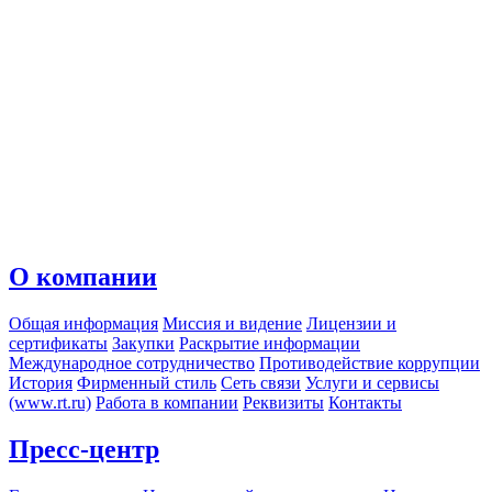
О компании
Общая информация
Миссия и видение
Лицензии и
сертификаты
Закупки
Раскрытие информации
Международное сотрудничество
Противодействие коррупции
История
Фирменный стиль
Сеть связи
Услуги и сервисы
(www.rt.ru)
Работа в компании
Реквизиты
Контакты
Пресс-центр