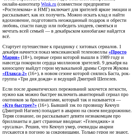
онлайн-кинотеатр
Wink.ru
(совместное предприятие
«Ростелекома» и НМГ) включает для зрителей яркие эмоции и
рассказывает, как их получить. Можно искать клад и найти
вдохновение, подготовить неожиданный подарок и обрести
любовь, спасти панду или победить злодеев, смеяться и
мечтать всей семьей — в декабрьском кинобагаже найдется
всё.
Стартует путешествие к празднику с хитовых сериалов. 1
декабря начнется показ мексиканской теленовеллы
«Просто
Мария»
(18+), первые серии которой вышли в 1989 году и
навсегда покорили сердца миллионов зрителей. 9 декабря на
киносцену выйдут герои музыкальной драмы Сергея Жукова
«Плакса-2»
(16+), в новом сезоне которой снялись Баста, рок-
группа «Три дня дождя» и ведущий Дмитрий Шепелев.
Если после драматических переживаний захочется легкости,
нужно как можно быстрее включить авантюрный сериал про
охотников за бриллиантами, который так и называется —
«Кто быстрее?»
(16+). Бывший зэк по прозвищу Кекчуп
(Дмитрий Нагиев) попадает в аварию на своем внедорожнике.
Теряя сознание, он рассказывает девяти незнакомцам про
бриллианты и дает странные вводные: «Геленджик» и
«русалка». Решив, что Кекчуп умер, очевидцы аварии
пускаются в погоню за сокровищами. Только герои не знают,