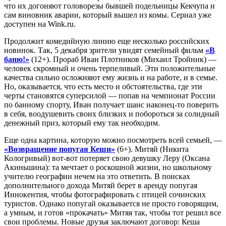
что их догоняют головорезы бывшей подельницы Кекчупа и
сам виновник аварии, который вышел из комы. Сериал уже
доступен на Wink.ru.
Продолжит комедийную линию еще несколько российских
новинок. Так, 5 декабря зрители увидят семейный фильм
«В
баню!»
(12+). Прораб Иван Плотников (Михаил Тройник) —
человек скромный и очень терпеливый. Эти положительные
качества сильно осложняют ему жизнь и на работе, и в семье.
Но, оказывается, что есть место и обстоятельства, где эти
черты становятся суперсилой — попав на чемпионат России
по банному спорту, Иван получает шанс наконец-то поверить
в себя, воодушевить своих близких и побороться за солидный
денежный приз, который ему так необходим.
Еще одна картина, которую можно посмотреть всей семьей, —
«Возвращение попугая Кеши»
(6+). Митяй (Никита
Кологривый) вот-вот потеряет свою девушку Леру (Оксана
Акиньшина): та мечтает о роскошной жизни, но школьному
учителю географии нечем на это ответить. В поисках
дополнительного дохода Митяй берет в аренду попугая
Иннокентия, чтобы фотографировать с птицей сочинских
туристов. Однако попугай оказывается не просто говорящим,
а умным, и готов «прокачать» Митяя так, чтобы тот решил все
свои проблемы. Новые друзья заключают договор: Кеша