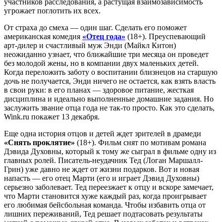
участников расследования, а растущая взаимозависимость
угрожает поглотить их всех.
От страха до смеха — один шаг. Сделать его поможет
американская комедия
«Отец года»
(18+). Преуспевающий
арт-дилер и счастливый муж Энди (Майкл Китон)
неожиданно узнает, что ближайшие три месяца он проведет
без молодой жены, но в компании двух маленьких детей.
Когда переложить заботу о воспитании близнецов на старшую
дочь не получается, Энди ничего не остается, как взять власть
в свои руки: в его планах — здоровое питание, жесткая
дисциплина и идеально выполненные домашние задания. Но
заслужить звание отца года не так-то просто. Как это сделать,
Wink.ru покажет 13 декабря.
Еще одна история отцов и детей ждет зрителей в драмеди
«Снять проклятие»
(18+). Фильм снят по мотивам романа
Дэвида Духовны, который к тому же сыграл в фильме одну из
главных ролей. Писатель-неудачник Тед (Логан Маршалл-
Грин) уже давно не ждет от жизни подарков. Вот и новая
напасть — его отец Марти (его и играет Дэвид Духовны)
серьезно заболевает. Тед переезжает к отцу и вскоре замечает,
что Марти становится хуже каждый раз, когда проигрывает
его любимая бейсбольная команда. Чтобы избавить отца от
лишних переживаний, Тед решает подтасовать результаты