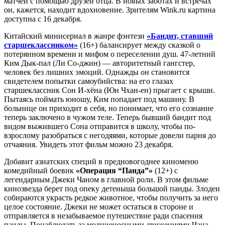
матчей с помощью друзей отца. В новых заботах и встречах
он, кажется, находит вдохновение. Зрителям Wink.ru картина
доступна с 16 декабря.
Китайский минисериал в жанре фэнтези
«Бандит, ставший
старшеклассником»
(16+) балансирует между сказкой о
потерянном времени и мифом о переселении душ. 47-летний
Ким Дык-пал (Ли Со-джин) — авторитетный гангстер,
человек без лишних эмоций. Однажды он становится
свидетелем попытки самоубийства: на его глазах
старшеклассник Сон И-хёна (Юн Чхан-ен) прыгает с крыши.
Пытаясь поймать юношу, Ким попадает под машину. В
больнице он приходит в себя, но понимает, что его сознание
теперь заключено в чужом теле. Теперь бывший бандит под
видом выжившего Сона отправится в школу, чтобы по-
взрослому разобраться с негодяями, которые довели парня до
отчаяния. Увидеть этот фильм можно 23 декабря.
Добавит азиатских специй в предновогоднее киноменю
комедийный боевик
«Операция “Панда”»
(12+) с
легендарным Джеки Чаном в главной роли. В этом фильме
кинозвезда берет под опеку детеныша большой панды. Злодеи
собираются украсть редкое животное, чтобы получить за него
целое состояние. Джеки не может остаться в стороне и
отправляется в незабываемое путешествие ради спасения
панды. Понаблюдать за молниеносными движениями Чана