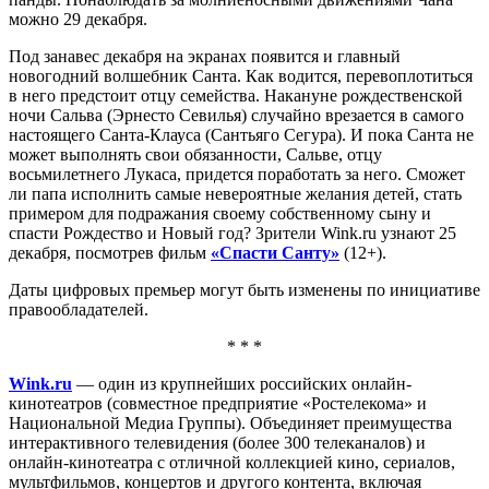
можно 29 декабря.
Под занавес декабря на экранах появится и главный
новогодний волшебник Санта. Как водится, перевоплотиться
в него предстоит отцу семейства. Накануне рождественской
ночи Сальва (Эрнесто Севилья) случайно врезается в самого
настоящего Санта-Клауса (Сантьяго Сегура). И пока Санта не
может выполнять свои обязанности, Сальве, отцу
восьмилетнего Лукаса, придется поработать за него. Сможет
ли папа исполнить самые невероятные желания детей, стать
примером для подражания своему собственному сыну и
спасти Рождество и Новый год? Зрители Wink.ru узнают 25
декабря, посмотрев фильм
«Спасти Санту»
(12+).
Даты цифровых премьер могут быть изменены по инициативе
правообладателей.
* * *
Wink.ru
— один из крупнейших российских онлайн-
кинотеатров (совместное предприятие «Ростелекома» и
Национальной Медиа Группы). Объединяет преимущества
интерактивного телевидения (более 300 телеканалов) и
онлайн-кинотеатра с отличной коллекцией кино, сериалов,
мультфильмов, концертов и другого контента, включая