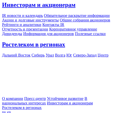
Инвесторам и акционерам
IR новости и календарь
Обязательное раскрытие информации
Акции и долговые инструменты
Общие собрания акционеров
Рейтинги и аналитики
Контакты IR
Отчетность и презентации
Корпоративное управление
Дивиденды
Информация для акционеров
Полезные ссылки
Ростелеком в регионах
Дальний Восток
Сибирь
Урал
Волга
Юг
Северо-Запад
Центр
О компании
Пресс-центр
Устойчивое развитие
В
национальных интересах
Инвесторам и акционерам
Ростелеком в регионах
ру
en