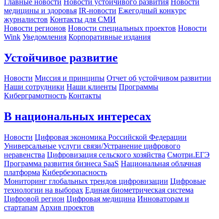
Главные новости
Новости устойчивого развития
Новости
медицины и здоровья
IR-новости
Ежегодный конкурс
журналистов
Контакты для СМИ
Новости регионов
Новости специальных проектов
Новости
Wink
Уведомления
Корпоративные издания
Устойчивое развитие
Новости
Миссия и принципы
Отчет об устойчивом развитии
Наши сотрудники
Наши клиенты
Программы
Киберграмотность
Контакты
В национальных интересах
Новости
Цифровая экономика Российской Федерации
Универсальные услуги связи/Устранение цифрового
неравенства
Цифровизация сельского хозяйства
Смотри.ЕГЭ
Программа развития бизнеса SaaS
Национальная облачная
платформа
Кибербезопасность
Мониторинг глобальных трендов цифровизации
Цифровые
технологии на выборах
Единая биометрическая система
Цифровой регион
Цифровая медицина
Инноваторам и
стартапам
Архив проектов