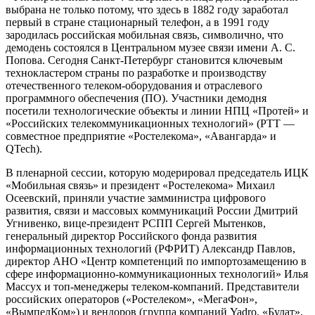
выбрана не только потому, что здесь в 1882 году заработал
первый в стране стационарный телефон, а в 1991 году
зародилась российская мобильная связь, символично, что
демодень состоялся в Центральном музее связи имени А. С.
Попова. Сегодня Санкт-Петербург становится ключевым
технокластером страны по разработке и производству
отечественного телеком-оборудования и отраслевого
программного обеспечения (ПО). Участники демодня
посетили технологические объекты и линии НПЦ «Протей» и
«Российских телекоммуникационных технологий» (РТТ —
совместное предприятие «Ростелекома», «Авангарда» и
QTech).
В пленарной сессии, которую модерировал председатель ИЦК
«Мобильная связь» и президент «Ростелекома» Михаил
Осеевский, приняли участие замминистра цифрового
развития, связи и массовых коммуникаций России Дмитрий
Угнивенко, вице-президент РСПП Сергей Мытенков,
генеральный директор Российского фонда развития
информационных технологий (РФРИТ) Александр Павлов,
директор АНО «Центр компетенций по импортозамещению в
сфере информационно-коммуникационных технологий» Илья
Массух и топ-менеджеры телеком-компаний. Представители
российских операторов («Ростелеком», «МегаФон»,
«ВымпелКом») и вендоров (группа компаний Yadro, «Булат»,