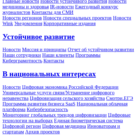
Главные новости
Новости устойчивого развития
Новости
медицины и здоровья
IR-новости
Ежегодный конкурс
журналистов
Контакты для СМИ
Новости регионов
Новости специальных проектов
Новости
Wink
Уведомления
Корпоративные издания
Устойчивое развитие
Новости
Миссия и принципы
Отчет об устойчивом развитии
Наши сотрудники
Наши клиенты
Программы
Киберграмотность
Контакты
В национальных интересах
Новости
Цифровая экономика Российской Федерации
Универсальные услуги связи/Устранение цифрового
неравенства
Цифровизация сельского хозяйства
Смотри.ЕГЭ
Программа развития бизнеса SaaS
Национальная облачная
платформа
Кибербезопасность
Мониторинг глобальных трендов цифровизации
Цифровые
технологии на выборах
Единая биометрическая система
Цифровой регион
Цифровая медицина
Инноваторам и
стартапам
Архив проектов