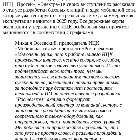
НТЦ «Протей», «Электра») в своих выступлениях рассказали
о статусе разработки базовых станций и ядра мобильной сети,
которые уже тестируются на реальных сетях, а коммерческая
эксплуатация начнется в 2025 году. Все дорожные карты
реализации утвержденных ИЦК особо значимых проектов
выполняются в соответствии с графиками.
Михаил Осеевский, председатель ИЦК
«Мобильная связь», президент «Ростелекома»:
«Мы очень ценим, что к работе нашего ИЦК
проявляется интерес, честно говоря, не ожидал,
что будет такое количество участников. И это
подтверждает важность того, чем мы
занимается — выстраиванием технологического
суверенитета, замещения ставших привычными
за последние пару десятков лет поставщиков
технологий и ПО на отечественные разработки.
“Ростелеком” активно формирует
производственный кластер из компаний, которые
занимаются разработкой и выпуском самого
современного телеком-оборудования, как
операторского, так и потребительского уровней.
Мы побывали на производстве и убедились, что
это уже не просто слова, а реальные площадки и
линии. С каждым месяцем, кварталом и