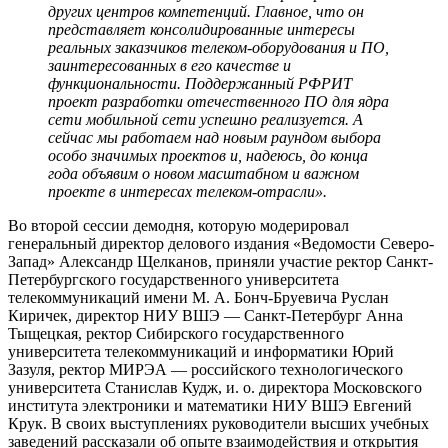
других центров компетенций. Главное, что он
представляет консолидированные интересы
реальных заказчиков телеком-оборудования и ПО,
заинтересованных в его качестве и
функциональности. Поддержанный РФРИТ
проект разработки отечественного ПО для ядра
сети мобильной сети успешно реализуется. А
сейчас мы работаем над новым раундом выбора
особо значимых проектов и, надеюсь, до конца
года объявим о новом масштабном и важном
проекте в интересах телеком-отрасли».
Во второй сессии демодня, которую модерировал
генеральный директор делового издания «Ведомости Северо-
Запад» Александр Щелканов, приняли участие ректор Санкт-
Петербургского государственного университета
телекоммуникаций имени М. А. Бонч-Бруевича Руслан
Киричек, директор НИУ ВШЭ — Санкт-Петербург Анна
Тыщецкая, ректор Сибирского государственного
университета телекоммуникаций и информатики Юрий
Зазуля, ректор МИРЭА — российского технологического
университета Станислав Кудж, и. о. директора Московского
института электроники и математики НИУ ВШЭ Евгений
Крук. В своих выступлениях руководители высших учебных
заведений рассказали об опыте взаимодействия и открытия