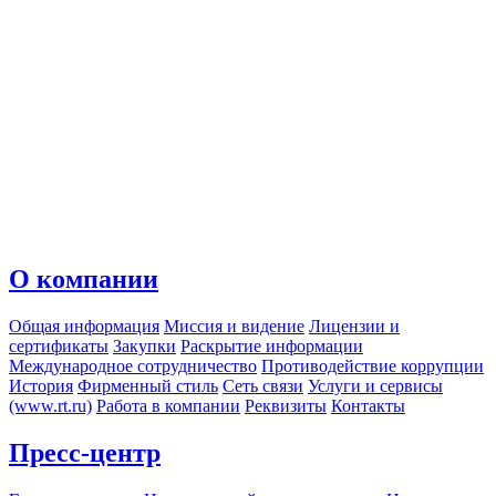
О компании
Общая информация
Миссия и видение
Лицензии и
сертификаты
Закупки
Раскрытие информации
Международное сотрудничество
Противодействие коррупции
История
Фирменный стиль
Сеть связи
Услуги и сервисы
(www.rt.ru)
Работа в компании
Реквизиты
Контакты
Пресс-центр