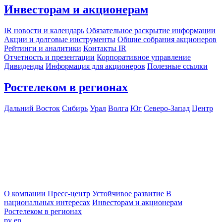
Инвесторам и акционерам
IR новости и календарь
Обязательное раскрытие информации
Акции и долговые инструменты
Общие собрания акционеров
Рейтинги и аналитики
Контакты IR
Отчетность и презентации
Корпоративное управление
Дивиденды
Информация для акционеров
Полезные ссылки
Ростелеком в регионах
Дальний Восток
Сибирь
Урал
Волга
Юг
Северо-Запад
Центр
О компании
Пресс-центр
Устойчивое развитие
В
национальных интересах
Инвесторам и акционерам
Ростелеком в регионах
ру
en