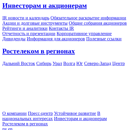
Инвесторам и акционерам
IR новости и календарь
Обязательное раскрытие информации
Акции и долговые инструменты
Общие собрания акционеров
Рейтинги и аналитики
Контакты IR
Отчетность и презентации
Корпоративное управление
Дивиденды
Информация для акционеров
Полезные ссылки
Ростелеком в регионах
Дальний Восток
Сибирь
Урал
Волга
Юг
Северо-Запад
Центр
О компании
Пресс-центр
Устойчивое развитие
В
национальных интересах
Инвесторам и акционерам
Ростелеком в регионах
ру
en