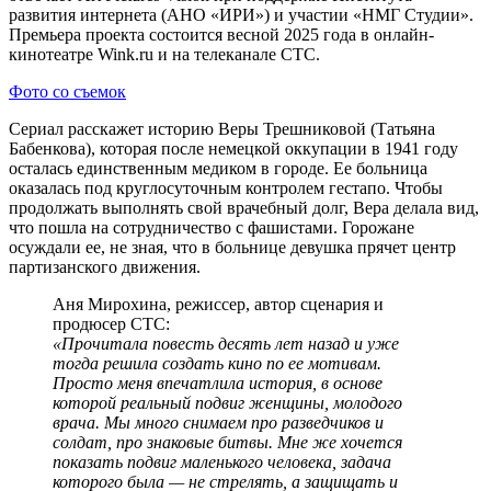
развития интернета (АНО «ИРИ») и участии «НМГ Студии».
Премьера проекта состоится весной 2025 года в онлайн-
кинотеатре Wink.ru и на телеканале СТС.
Фото со съемок
Сериал расскажет историю Веры Трешниковой (Татьяна
Бабенкова), которая после немецкой оккупации в 1941 году
осталась единственным медиком в городе. Ее больница
оказалась под круглосуточным контролем гестапо. Чтобы
продолжать выполнять свой врачебный долг, Вера делала вид,
что пошла на сотрудничество с фашистами. Горожане
осуждали ее, не зная, что в больнице девушка прячет центр
партизанского движения.
Аня Мирохина, режиссер, автор сценария и
продюсер СТС:
«Прочитала повесть десять лет назад и уже
тогда решила создать кино по ее мотивам.
Просто меня впечатлила история, в основе
которой реальный подвиг женщины, молодого
врача. Мы много снимаем про разведчиков и
солдат, про знаковые битвы. Мне же хочется
показать подвиг маленького человека, задача
которого была — не стрелять, а защищать и