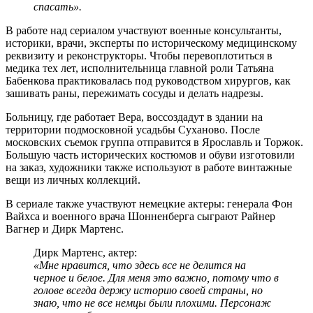
спасать».
В работе над сериалом участвуют военные консультанты,
историки, врачи, эксперты по историческому медицинскому
реквизиту и реконструкторы. Чтобы перевоплотиться в
медика тех лет, исполнительница главной роли Татьяна
Бабенкова практиковалась под руководством хирургов, как
зашивать раны, пережимать сосуды и делать надрезы.
Больницу, где работает Вера, воссоздадут в здании на
территории подмосковной усадьбы Суханово. После
московских съемок группа отправится в Ярославль и Торжок.
Большую часть исторических костюмов и обуви изготовили
на заказ, художники также используют в работе винтажные
вещи из личных коллекций.
В сериале также участвуют немецкие актеры: генерала Фон
Вайхса и военного врача Шонненберга сыграют Райнер
Вагнер и Дирк Мартенс.
Дирк Мартенс, актер:
«Мне нравится, что здесь все не делится на
черное и белое. Для меня это важно, потому что в
голове всегда держу историю своей страны, но
знаю, что не все немцы были плохими. Персонаж