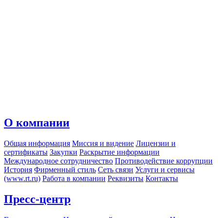
О компании
Общая информация
Миссия и видение
Лицензии и
сертификаты
Закупки
Раскрытие информации
Международное сотрудничество
Противодействие коррупции
История
Фирменный стиль
Сеть связи
Услуги и сервисы
(www.rt.ru)
Работа в компании
Реквизиты
Контакты
Пресс-центр