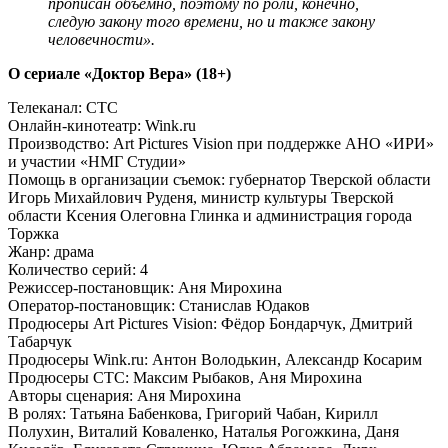
прописан объемно, поэтому по роли, конечно,
следую закону того времени, но и также закону
человечности».
О сериале «Доктор Вера» (18+)
Телеканал: СТС
Онлайн-кинотеатр: Wink.ru
Производство: Art Pictures Vision при поддержке АНО «ИРИ»
и участии «НМГ Студии»
Помощь в организации съемок: губернатор Тверской области
Игорь Михайлович Руденя, министр культуры Тверской
области Ксения Олеговна Глинка и администрация города
Торжка
Жанр: драма
Количество серий: 4
Режиссер-постановщик: Аня Мирохина
Оператор-постановщик: Станислав Юдаков
Продюсеры Art Pictures Vision: Фёдор Бондарчук, Дмитрий
Табарчук
Продюсеры Wink.ru: Антон Володькин, Александр Косарим
Продюсеры СТС: Максим Рыбаков, Аня Мирохина
Авторы сценария: Аня Мирохина
В ролях: Татьяна Бабенкова, Григорий Чабан, Кирилл
Полухин, Виталий Коваленко, Наталья Рогожкина, Даня