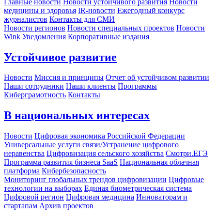
Главные новости
Новости устойчивого развития
Новости
медицины и здоровья
IR-новости
Ежегодный конкурс
журналистов
Контакты для СМИ
Новости регионов
Новости специальных проектов
Новости
Wink
Уведомления
Корпоративные издания
Устойчивое развитие
Новости
Миссия и принципы
Отчет об устойчивом развитии
Наши сотрудники
Наши клиенты
Программы
Киберграмотность
Контакты
В национальных интересах
Новости
Цифровая экономика Российской Федерации
Универсальные услуги связи/Устранение цифрового
неравенства
Цифровизация сельского хозяйства
Смотри.ЕГЭ
Программа развития бизнеса SaaS
Национальная облачная
платформа
Кибербезопасность
Мониторинг глобальных трендов цифровизации
Цифровые
технологии на выборах
Единая биометрическая система
Цифровой регион
Цифровая медицина
Инноваторам и
стартапам
Архив проектов