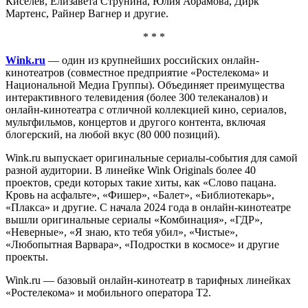
Киселёв, Елизавета Струнина, Юлия Абрамова, Дирк
Мартенс, Райнер Вагнер и другие.
* * *
Wink.ru
— один из крупнейших российских онлайн-
кинотеатров (совместное предприятие «Ростелекома» и
Национальной Медиа Группы). Объединяет преимущества
интерактивного телевидения (более 300 телеканалов) и
онлайн-кинотеатра с отличной коллекцией кино, сериалов,
мультфильмов, концертов и другого контента, включая
блогерский, на любой вкус (80 000 позиций).
Wink.ru выпускает оригинальные сериалы-события для самой
разной аудитории. В линейке Wink Originals более 40
проектов, среди которых такие хиты, как «Слово пацана.
Кровь на асфальте», «Фишер», «Балет», «Библиотекарь»,
«Плакса» и другие. С начала 2024 года в онлайн-кинотеатре
вышли оригинальные сериалы «Комбинация», «ГДР»,
«Неверные», «Я знаю, кто тебя убил», «Чистые»,
«Любопытная Варвара», «Подростки в космосе» и другие
проекты.
Wink.ru — базовый онлайн-кинотеатр в тарифных линейках
«Ростелекома» и мобильного оператора Т2.