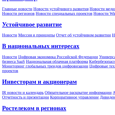
Главные новости
Новости устойчивого развития
Новости меди
Новости регионов
Новости специальных проектов
Новости Wi
Устойчивое развитие
Новости
Миссия и принципы
Отчет об устойчивом развитии
Н
В национальных интересах
Новости
Цифровая экономика Российской Федерации
Универса
бизнеса SaaS
Национальная облачная платформа
Кибербезопас
Мониторинг глобальных трендов цифровизации
Цифровые тех
проектов
Инвесторам и акционерам
IR новости и календарь
Обязательное раскрытие информации
А
Отчетность и презентации
Корпоративное управление
Дивиде
Ростелеком в регионах