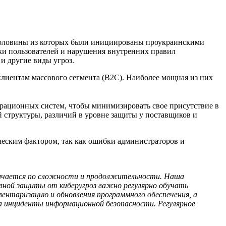
е половины из которых были инициированы проукраинскими
ки пользователей и нарушения внутренних правил
 и другие виды угроз.
лиентам массового сегмента (B2C). Наиболее мощная из них
ерационных систем, чтобы минимизировать свое присутствие в
й структуры, различий в уровне защиты у поставщиков и
ческим фактором, так как ошибки администраторов и
личается по сложности и продолжительности. Наша
ной защиты от киберугроз важно регулярно обучать
нтаризацию и обновления программного обеспечения, а
а инциденты информационной безопасности. Регулярное