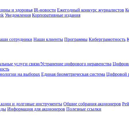
цины и здоровья
IR-новости
Ежегодный конкурс журналистов
К
nk
Уведомления
Корпоративные издания
аши сотрудники
Наши клиенты
Программы
Киберграмотность
льные услуги связи/Устранение цифрового неравенства
Цифрови
ность
нологии на выборах
Единая биометрическая система
Цифровой 
кции и долговые инструменты
Общие собрания акционеров
Рей
нды
Информация для акционеров
Полезные ссылки