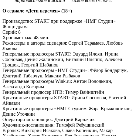
парадоксальное в жизни — самое возможное».
О сериале «Дети перемен» (18+)
Производство: START при поддержке «НМГ Студии»
Жанр: драма
Серий: 8
Хронометраж: 48 мин.
Режиссеры и авторы сценария: Сергей Тарамаев, Любовь
Львова
Генеральные продюсеры START: Эдуард Илоян, Ирина
Сосновая, Денис Жалинский, Виталий Шляппо, Алексей
Троцюк, Георгий Шабанов
Генеральные продюсеры «НМГ Студии»: Фёдор Бондарчук,
Дмитрий Табарчук, Максим Рыбаков
Генеральные продюсеры Wink.ru: Антон Володькин,
Александр Косарим
Генеральный продюсер НТВ: Тимур Вайнштейн
Креативные продюсеры START: Ирина Сосновая, Евгений
Айвазян
Креативные продюсеры «НМГ Студии»: Жора Крыжовников,
Денис Уточкин
Оператор-постановщик: Дмитрий Карначик
Художник-постановщик: Тимофей Рябушинский
В ролях: Виктория Исакова, Слава Копейкин, Макар
Хлебников, Хетаг Хинчагов, Лев Зулькарнаев, Кузьма