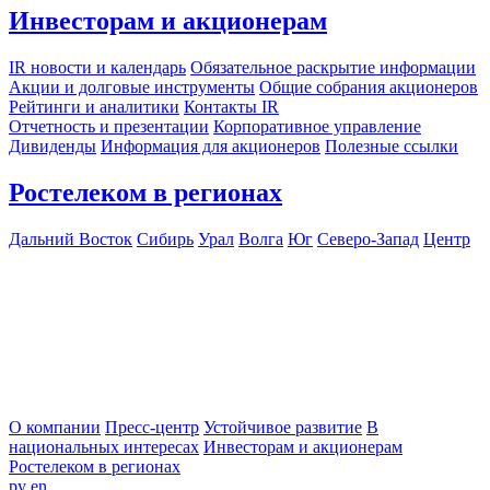
Инвесторам и акционерам
IR новости и календарь
Обязательное раскрытие информации
Акции и долговые инструменты
Общие собрания акционеров
Рейтинги и аналитики
Контакты IR
Отчетность и презентации
Корпоративное управление
Дивиденды
Информация для акционеров
Полезные ссылки
Ростелеком в регионах
Дальний Восток
Сибирь
Урал
Волга
Юг
Северо-Запад
Центр
О компании
Пресс-центр
Устойчивое развитие
В
национальных интересах
Инвесторам и акционерам
Ростелеком в регионах
ру
en