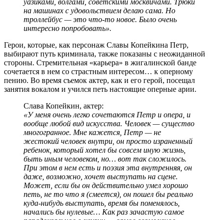
уазиками, волгами, советскими москвичами. Трюки
на машинах с удовольствием делаю сама. Но
троллейбус — это что-то новое. Было очень
интересно попробовать».
Герои, которые, как персонаж Славы Копейкина Петр,
выбирают путь криминала, также показаны с неожиданной
стороны. Стремительная «карьера» в жигалинской банде
сочетается в нем со страстным интересом… к оперному
пению. Во время съемок актер, как и его герой, посещал
занятия вокалом и учился петь настоящие оперные арии.
Слава Копейкин, актер:
«У меня очень легко сочетаются Петр и опера, и
вообще любой вид искусства. Человек — существо
многогранное. Мне кажется, Петр — не
жестокий человек внутри, он просто израненный
ребенок, который хотел бы совсем иную жизнь,
быть иным человеком, но… вот так сложилось.
При этом в нем есть и поэзия эта внутренняя, он
даже, возможно, хочет выступать на сцене.
Может, если бы он действительно умел хорошо
петь, не то что я (смеется), он пошел бы реально
куда-нибудь выступать, время бы поменялось,
начались бы нулевые… Как раз зачастую самое