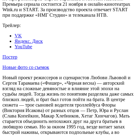
Премьера сериала состоится 21 ноября в онлайн-кинотеатрах
Wink.ru и START. За производство проекта отвечает START
при поддержке «НМГ Студии» и телеканала НТВ.
Трейлер:
VK
Яндекс. Диск
YouTube
Постер
Новые фото со съемок
Новый проект режиссеров и сценаристов Любови Львовой и
Сергея Тарамаева («Фишер», «Черная весна) — авторский
взгляд на сложные девяностые и влияние этой эпохи на
судьбы людей. Тогда жизнь по понятиям разделяла даже самых
близких людей, и брат был готов пойти на брата. В центре
сюжета — трое сыновей водителя троллейбуса Флоры
(Виктория Исакова) от разных отцов — Петр, Юра и Руслан
(Слава Копейкин, Макар Хлебников, Хетаг Хинчагов). Мать
старается объединить непохожих друг на друга братьев в
любящую семью. Но за окном 1995 год, везде витает запах
быстрой наживы, открываются подпольные клубы, а во