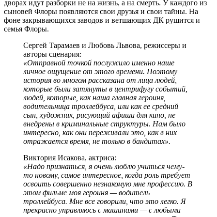
дворах идут разборки не на жизнь, а на смерть. У каждого из
сыновей Флоры появляются свои друзья и свои тайны. На
фоне закрывающихся заводов и ветшающих ДК рушится и
семья Флоры.
Сергей Тарамаев и Любовь Львова, режиссеры и
авторы сценария:
«Отправной точкой послужило именно наше
личное ощущение от этого времени. Поэтому
история во многом рассказана от лица людей,
которые были затянуты в центрифугу событий,
людей, которые, как наша главная героиня,
водительница троллейбуса, или как ее средний
сын, художник, рисующий афиши для кино, не
внедрены в криминальные структуры. Нам было
интересно, как они переживали это, как в них
отражается время, не только в бандитах».
Виктория Исакова, актриса:
«Надо признаться, я очень люблю учиться чему-
то новому, самое интересное, когда роль требует
освоить совершенно незнакомую мне профессию. В
этом фильме моя героиня — водитель
троллейбуса. Мне все говорили, что это легко. Я
прекрасно управляюсь с машинами — с любыми