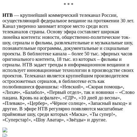
* * *
НТВ
— крупнейший коммерческий телеканал России,
осуществляющий федеральное вещание на протяжении 30 лет.
Канал уверенно занимает второе место среди всех
телеканалов страны. Основу эфира составляет широкая
линейка контента: новости, общественно-политические ток-
шоу, сериалы и фильмы, развлекательные и музыкальные шоу,
познавательные программы, документальные и социальные
проекты. В библиотеке канала – более 50 тыс. эфирных часов
оригинального контента, 18 тыс. из которых – фильмы и
сериалы. НТВ задает тренды в информационном вещании и
использует инновационные технологии в производстве своих
проектов. Телеканал является крупнейшим производителем
остросюжетных сериалов, в библиотеке есть как
полюбившиеся франшизы: «Невский», «Скорая помощь»,
«Лихач», «Балабол», «Первый отдел», так и новинки – «Слово
пацана. Кровь на асфальте», «ГДР», «10 дней до весны»,
«Плевако», «Цербер», «Чёрное солнце», «Запасный выход» и
другие. В эфире НТВ регулярно появляются масштабные
праймовые шоу, среди которых «Маска», «Ты супер!»,
«Суперстар!», «Шоу Аватар», «Звёзды» и другие.