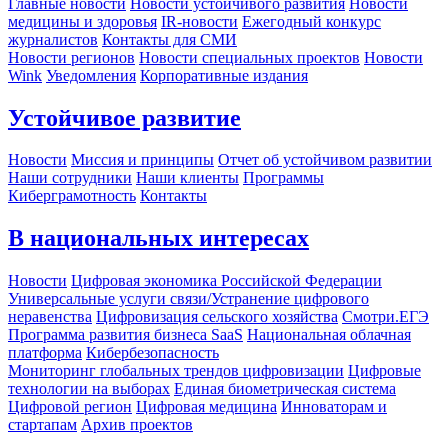
Главные новости
Новости устойчивого развития
Новости
медицины и здоровья
IR-новости
Ежегодный конкурс
журналистов
Контакты для СМИ
Новости регионов
Новости специальных проектов
Новости
Wink
Уведомления
Корпоративные издания
Устойчивое развитие
Новости
Миссия и принципы
Отчет об устойчивом развитии
Наши сотрудники
Наши клиенты
Программы
Киберграмотность
Контакты
В национальных интересах
Новости
Цифровая экономика Российской Федерации
Универсальные услуги связи/Устранение цифрового
неравенства
Цифровизация сельского хозяйства
Смотри.ЕГЭ
Программа развития бизнеса SaaS
Национальная облачная
платформа
Кибербезопасность
Мониторинг глобальных трендов цифровизации
Цифровые
технологии на выборах
Единая биометрическая система
Цифровой регион
Цифровая медицина
Инноваторам и
стартапам
Архив проектов