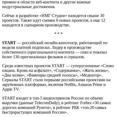
премию в области веб-контента и другие важные
индустриальные достижения.
Сейчас в разработке «НМГ Студии» находится свыше 30
проектов. Также идут съемки 6 новых проектов, а еще 12
находится в сценарном производстве.
* * *
START
— российский онлайн-кинотеатр, работающий по
модели платной подписки. Лидер в производстве
собственного (оригинального) контента — снял и показал
более 130 оригинальных фильмов и сериалов.
Среди известных проектов START — суперуспешные «Слово
пацана. Кровь на асфальте», «Содержанки», «Жить жизнь»,
«Два холма», «Вампиры средней полосы», «Медиатор».
Сериалы START стали первыми российскими проектами на
зарубежных платформах, включая Netflix, Amazon Prime и
Apple TV.
START входит в топ-5 видеосервисов России по объему
выручки (данные ТelecomDaily), в рейтинг Forbes «30 самых
дорогих компаний Рунета», в рейтинг РБК «топ-20 самых
быстрорастущих компаний России».