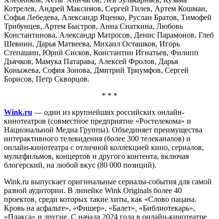
Котрелев, Андрей Максимов, Сергей Гилев, Артем Кошман,
Софья Лебедева, Александр Яценко, Руслан Братов, Тимофей
Трибунцев, Артем Быстров, Анна Снаткина, Любовь
Константинова, Александр Матросов, Денис Парамонов, Глеб
Шевнин, Дарья Матвеева, Михаил Осташков, Игорь
Степашин, Юрий Сисков, Константин Игнатьев, Филипп
Дьячков, Мамука Патарава, Алексей Фролов, Дарья
Коныжева, София Зонова, Дмитрий Триумфов, Сергей
Борисов, Петр Скворцов.
* * *
Wink.ru
— один из крупнейших российских онлайн-
кинотеатров (совместное предприятие «Ростелекома» и
Национальной Медиа Группы). Объединяет преимущества
интерактивного телевидения (более 300 телеканалов) и
онлайн-кинотеатра с отличной коллекцией кино, сериалов,
мультфильмов, концертов и другого контента, включая
блогерский, на любой вкус (80 000 позиций).
Wink.ru выпускает оригинальные сериалы-события для самой
разной аудитории. В линейке Wink Originals более 40
проектов, среди которых такие хиты, как «Слово пацана.
Кровь на асфальте», «Фишер», «Балет», «Библиотекарь»,
«Плакса» и другие. С начала 2024 года в онлайн-кинотеатре