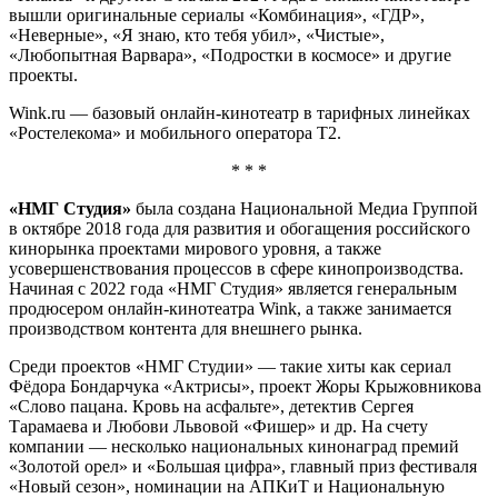
вышли оригинальные сериалы «Комбинация», «ГДР»,
«Неверные», «Я знаю, кто тебя убил», «Чистые»,
«Любопытная Варвара», «Подростки в космосе» и другие
проекты.
Wink.ru — базовый онлайн-кинотеатр в тарифных линейках
«Ростелекома» и мобильного оператора Т2.
* * *
«НМГ Студия»
была создана Национальной Медиа Группой
в октябре 2018 года для развития и обогащения российского
кинорынка проектами мирового уровня, а также
усовершенствования процессов в сфере кинопроизводства.
Начиная с 2022 года «НМГ Студия» является генеральным
продюсером онлайн-кинотеатра Wink, а также занимается
производством контента для внешнего рынка.
Среди проектов «НМГ Студии» — такие хиты как сериал
Фёдора Бондарчука «Актрисы», проект Жоры Крыжовникова
«Слово пацана. Кровь на асфальте», детектив Сергея
Тарамаева и Любови Львовой «Фишер» и др. На счету
компании — несколько национальных кинонаград премий
«Золотой орел» и «Большая цифра», главный приз фестиваля
«Новый сезон», номинации на АПКиТ и Национальную