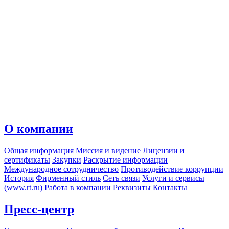
О компании
Общая информация
Миссия и видение
Лицензии и
сертификаты
Закупки
Раскрытие информации
Международное сотрудничество
Противодействие коррупции
История
Фирменный стиль
Сеть связи
Услуги и сервисы
(www.rt.ru)
Работа в компании
Реквизиты
Контакты
Пресс-центр