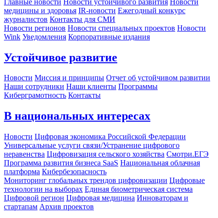
Главные новости
Новости устойчивого развития
Новости
медицины и здоровья
IR-новости
Ежегодный конкурс
журналистов
Контакты для СМИ
Новости регионов
Новости специальных проектов
Новости
Wink
Уведомления
Корпоративные издания
Устойчивое развитие
Новости
Миссия и принципы
Отчет об устойчивом развитии
Наши сотрудники
Наши клиенты
Программы
Киберграмотность
Контакты
В национальных интересах
Новости
Цифровая экономика Российской Федерации
Универсальные услуги связи/Устранение цифрового
неравенства
Цифровизация сельского хозяйства
Смотри.ЕГЭ
Программа развития бизнеса SaaS
Национальная облачная
платформа
Кибербезопасность
Мониторинг глобальных трендов цифровизации
Цифровые
технологии на выборах
Единая биометрическая система
Цифровой регион
Цифровая медицина
Инноваторам и
стартапам
Архив проектов