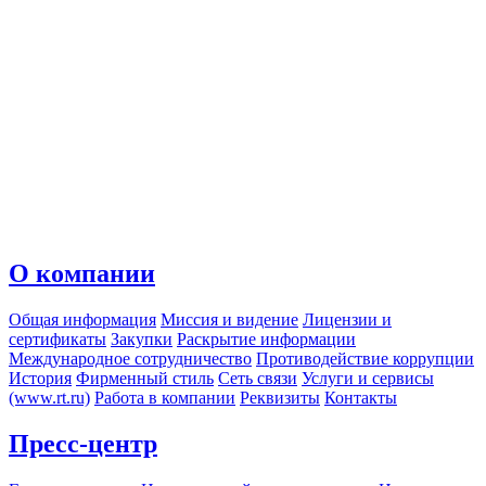
О компании
Общая информация
Миссия и видение
Лицензии и
сертификаты
Закупки
Раскрытие информации
Международное сотрудничество
Противодействие коррупции
История
Фирменный стиль
Сеть связи
Услуги и сервисы
(www.rt.ru)
Работа в компании
Реквизиты
Контакты
Пресс-центр