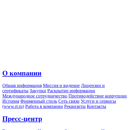
О компании
Общая информация
Миссия и видение
Лицензии и
сертификаты
Закупки
Раскрытие информации
Международное сотрудничество
Противодействие коррупции
История
Фирменный стиль
Сеть связи
Услуги и сервисы
(www.rt.ru)
Работа в компании
Реквизиты
Контакты
Пресс-центр