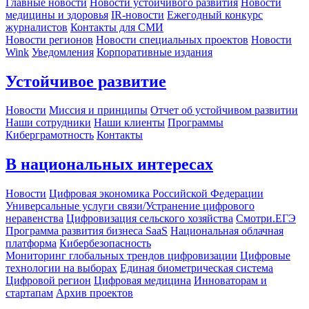
Главные новости
Новости устойчивого развития
Новости
медицины и здоровья
IR-новости
Ежегодный конкурс
журналистов
Контакты для СМИ
Новости регионов
Новости специальных проектов
Новости
Wink
Уведомления
Корпоративные издания
Устойчивое развитие
Новости
Миссия и принципы
Отчет об устойчивом развитии
Наши сотрудники
Наши клиенты
Программы
Киберграмотность
Контакты
В национальных интересах
Новости
Цифровая экономика Российской Федерации
Универсальные услуги связи/Устранение цифрового
неравенства
Цифровизация сельского хозяйства
Смотри.ЕГЭ
Программа развития бизнеса SaaS
Национальная облачная
платформа
Кибербезопасность
Мониторинг глобальных трендов цифровизации
Цифровые
технологии на выборах
Единая биометрическая система
Цифровой регион
Цифровая медицина
Инноваторам и
стартапам
Архив проектов