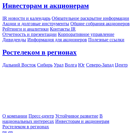
Инвесторам и акционерам
IR новости и календарь
Обязательное раскрытие информации
Акции и долговые инструменты
Общие собрания акционеров
Рейтинги и аналитики
Контакты IR
Отчетность и презентации
Корпоративное управление
Дивиденды
Информация для акционеров
Полезные ссылки
Ростелеком в регионах
Дальний Восток
Сибирь
Урал
Волга
Юг
Северо-Запад
Центр
О компании
Пресс-центр
Устойчивое развитие
В
национальных интересах
Инвесторам и акционерам
Ростелеком в регионах
ру
en