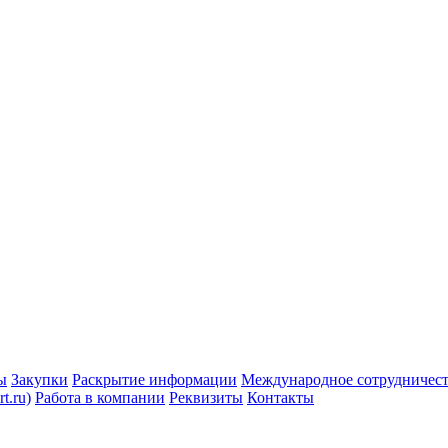
ы
Закупки
Раскрытие информации
Международное сотрудничес
t.ru)
Работа в компании
Реквизиты
Контакты