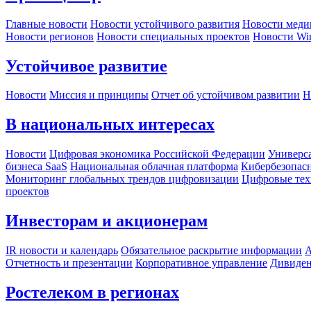
Главные новости
Новости устойчивого развития
Новости меди
Новости регионов
Новости специальных проектов
Новости Wi
Устойчивое развитие
Новости
Миссия и принципы
Отчет об устойчивом развитии
Н
В национальных интересах
Новости
Цифровая экономика Российской Федерации
Универса
бизнеса SaaS
Национальная облачная платформа
Кибербезопас
Мониторинг глобальных трендов цифровизации
Цифровые тех
проектов
Инвесторам и акционерам
IR новости и календарь
Обязательное раскрытие информации
А
Отчетность и презентации
Корпоративное управление
Дивиде
Ростелеком в регионах