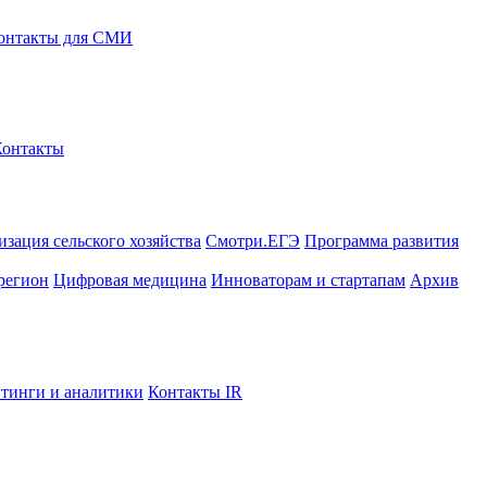
онтакты для СМИ
Контакты
зация сельского хозяйства
Смотри.ЕГЭ
Программа развития
регион
Цифровая медицина
Инноваторам и стартапам
Архив
тинги и аналитики
Контакты IR