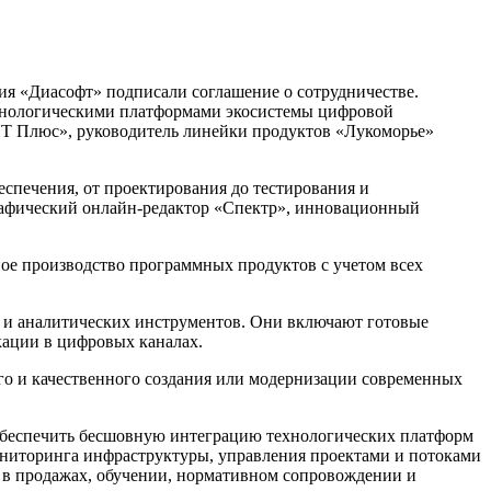
ия «Диасофт» подписали соглашение о сотрудничестве.
ехнологическими платформами экосистемы цифровой
 ИТ Плюс», руководитель линейки продуктов «Лукоморье»
еспечения, от проектирования до тестирования и
рафический онлайн-редактор «Спектр», инновационный
ное производство программных продуктов с учетом всех
в и аналитических инструментов. Они включают готовые
ации в цифровых каналах.
ого и качественного создания или модернизации современных
обеспечить бесшовную интеграцию технологических платформ
мониторинга инфраструктуры, управления проектами и потоками
ы в продажах, обучении, нормативном сопровождении и