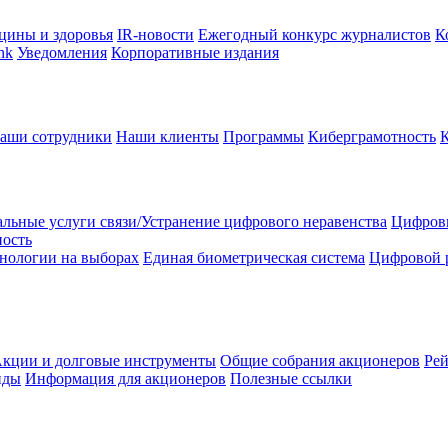
цины и здоровья
IR-новости
Ежегодный конкурс журналистов
К
nk
Уведомления
Корпоративные издания
аши сотрудники
Наши клиенты
Программы
Киберграмотность
льные услуги связи/Устранение цифрового неравенства
Цифрови
ность
нологии на выборах
Единая биометрическая система
Цифровой 
кции и долговые инструменты
Общие собрания акционеров
Рей
нды
Информация для акционеров
Полезные ссылки