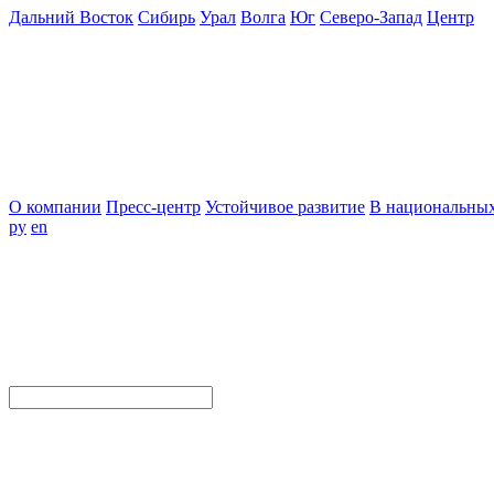
Дальний Восток
Сибирь
Урал
Волга
Юг
Северо-Запад
Центр
О компании
Пресс-центр
Устойчивое развитие
В национальных
ру
en