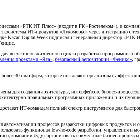
оцессами «РТК ИТ Плюс» (входит в ГК «Ростелеком»), и компан
и экосистемы ИТ-продуктов «Лукоморье» через интеграцию с т
адке Kazan Digital Week подписали генеральный директор «РТК
Генцис.
 для всех этапов жизненного цикла разработки программного об
вления проектами «Яга»
,
безопасный репозиторий «Феникс»
, г
я более 30 платформ, которые позволяют организовать эффектив
чены для создания архитектуры, интерфейсов, бизнес-процессо
архитектурно-правильных программных приложений и их публик
редоставят ИТ-командам полный спектр инструментов для быстр
я автоматизации процессов разработки цифровых продуктов и 
спользовать функционал low/no-code разработки, управления и 
 того, компании будут организовать совместные бизнес-процесс