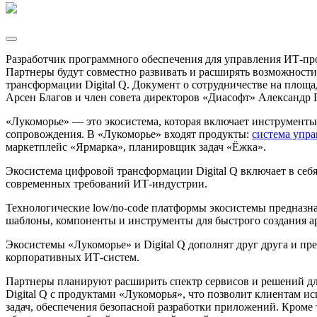
Разработчик программного обеспечения для управления ИТ-пр
Партнеры будут совместно развивать и расширять возможност
трансформации Digital Q. Документ о сотрудничестве на площ
Арсен Благов и член совета директоров «Диасофт» Александр 
«Лукоморье» — это экосистема, которая включает инструменты
сопровождения. В «Лукоморье» входят продукты:
система упра
маркетплейс «Ярмарка», планировщик задач «Ëжка».
Экосистема цифровой трансформации Digital Q включает в себ
современных требований ИТ-индустрии.
Технологические low/no-code платформы экосистемы предназна
шаблоны, компоненты и инструменты для быстрого создания 
Экосистемы «Лукоморье» и Digital Q дополнят друг друга и п
корпоративных ИТ-систем.
Партнеры планируют расширить спектр сервисов и решений дл
Digital Q с продуктами «Лукоморья», что позволит клиентам и
задач, обеспечения безопасной разработки приложений. Кроме