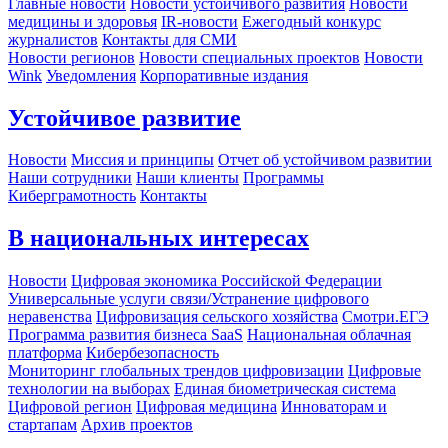
Главные новости
Новости устойчивого развития
Новости
медицины и здоровья
IR-новости
Ежегодный конкурс
журналистов
Контакты для СМИ
Новости регионов
Новости специальных проектов
Новости
Wink
Уведомления
Корпоративные издания
Устойчивое развитие
Новости
Миссия и принципы
Отчет об устойчивом развитии
Наши сотрудники
Наши клиенты
Программы
Киберграмотность
Контакты
В национальных интересах
Новости
Цифровая экономика Российской Федерации
Универсальные услуги связи/Устранение цифрового
неравенства
Цифровизация сельского хозяйства
Смотри.ЕГЭ
Программа развития бизнеса SaaS
Национальная облачная
платформа
Кибербезопасность
Мониторинг глобальных трендов цифровизации
Цифровые
технологии на выборах
Единая биометрическая система
Цифровой регион
Цифровая медицина
Инноваторам и
стартапам
Архив проектов