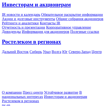
Инвесторам и акционерам
IR новости и календарь
Обязательное раскрытие информации
Акции и долговые инструменты
Общие собрания акционеров
Рейтинги и аналитики
Контакты IR
Отчетность и презентации
Корпоративное управление
Дивиденды
Информация для акционеров
Полезные ссылки
Ростелеком в регионах
Дальний Восток
Сибирь
Урал
Волга
Юг
Северо-Запад
Центр
О компании
Пресс-центр
Устойчивое развитие
В
национальных интересах
Инвесторам и акционерам
Ростелеком в регионах
ру
en