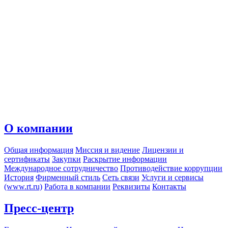
О компании
Общая информация
Миссия и видение
Лицензии и
сертификаты
Закупки
Раскрытие информации
Международное сотрудничество
Противодействие коррупции
История
Фирменный стиль
Сеть связи
Услуги и сервисы
(www.rt.ru)
Работа в компании
Реквизиты
Контакты
Пресс-центр