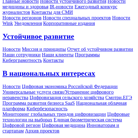
Главные новости
Новости устойчивого развития
Новости
медицины и здоровья
IR-новости
Ежегодный конкурс
журналистов
Контакты для СМИ
Новости регионов
Новости специальных проектов
Новости
Wink
Уведомления
Корпоративные издания
Устойчивое развитие
Новости
Миссия и принципы
Отчет об устойчивом развитии
Наши сотрудники
Наши клиенты
Программы
Киберграмотность
Контакты
В национальных интересах
Новости
Цифровая экономика Российской Федерации
Универсальные услуги связи/Устранение цифрового
неравенства
Цифровизация сельского хозяйства
Смотри.ЕГЭ
Программа развития бизнеса SaaS
Национальная облачная
платформа
Кибербезопасность
Мониторинг глобальных трендов цифровизации
Цифровые
технологии на выборах
Единая биометрическая система
Цифровой регион
Цифровая медицина
Инноваторам и
стартапам
Архив проектов