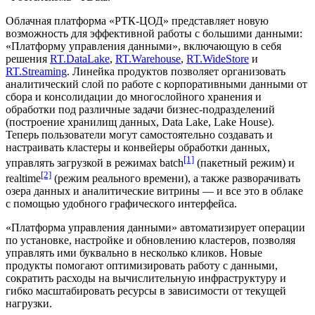
Облачная платформа «РТК-ЦОД» представляет новую
возможность для эффективной работы с большими данными:
«Платформу управления данными», включающую в себя
решения
RT.DataLake
,
RT.Warehouse
,
RT.WideStore
и
RT.Streaming
. Линейка продуктов позволяет организовать
аналитический слой по работе с корпоративными данными от
сбора и консолидации до многослойного хранения и
обработки под различные задачи бизнес-подразделений
(построение хранилищ данных, Data Lake, Lake House).
Теперь пользователи могут самостоятельно создавать и
настраивать кластеры и конвейеры обработки данных,
[1]
управлять загрузкой в режимах batch
(пакетный режим) и
[2]
realtime
(режим реального времени), а также разворачивать
озера данных и аналитические витрины — и все это в облаке
с помощью удобного графического интерфейса.
«Платформа управления данными» автоматизирует операции
по установке, настройке и обновлению кластеров, позволяя
управлять ими буквально в несколько кликов. Новые
продукты помогают оптимизировать работу с данными,
сократить расходы на вычислительную инфраструктуру и
гибко масштабировать ресурсы в зависимости от текущей
нагрузки.