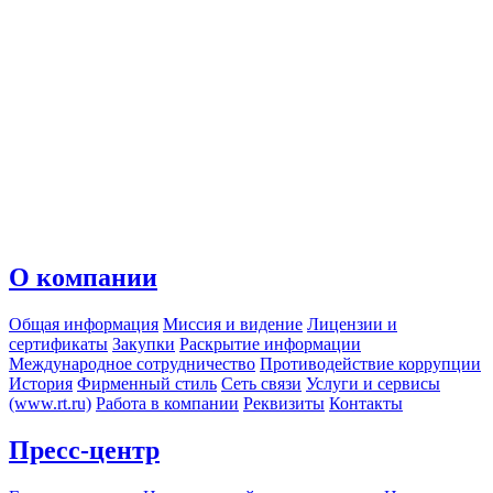
О компании
Общая информация
Миссия и видение
Лицензии и
сертификаты
Закупки
Раскрытие информации
Международное сотрудничество
Противодействие коррупции
История
Фирменный стиль
Сеть связи
Услуги и сервисы
(www.rt.ru)
Работа в компании
Реквизиты
Контакты
Пресс-центр