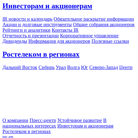
Инвесторам и акционерам
IR новости и календарь
Обязательное раскрытие информации
Акции и долговые инструменты
Общие собрания акционеров
Рейтинги и аналитики
Контакты IR
Отчетность и презентации
Корпоративное управление
Дивиденды
Информация для акционеров
Полезные ссылки
Ростелеком в регионах
Дальний Восток
Сибирь
Урал
Волга
Юг
Северо-Запад
Центр
О компании
Пресс-центр
Устойчивое развитие
В
национальных интересах
Инвесторам и акционерам
Ростелеком в регионах
ру
en