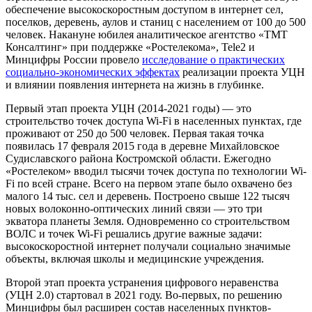
обеспечение высокоскоростным доступом в интернет сел,
поселков, деревень, аулов и станиц с населением от 100 до 500
человек. Накануне юбилея аналитическое агентство «ТМТ
Консалтинг» при поддержке «Ростелекома», Tele2 и
Минцифры России провело
исследование о практических
социально-экономических эффектах
реализации проекта УЦН
и влиянии появления интернета на жизнь в глубинке.
Первый этап проекта УЦН (2014-2021 годы) — это
строительство точек доступа Wi-Fi в населенных пунктах, где
проживают от 250 до 500 человек. Первая такая точка
появилась 17 февраля 2015 года в деревне Михайловское
Судиславского района Костромской области. Ежегодно
«Ростелеком» вводил тысячи точек доступа по технологии Wi-
Fi по всей стране. Всего на первом этапе было охвачено без
малого 14 тыс. сел и деревень. Построено свыше 122 тысяч
новых волоконно-оптических линий связи — это три
экватора планеты Земля. Одновременно со строительством
ВОЛС и точек Wi-Fi решались другие важные задачи:
высокоскоростной интернет получали социально значимые
объекты, включая школы и медицинские учреждения.
Второй этап проекта устранения цифрового неравенства
(УЦН 2.0) стартовал в 2021 году. Во-первых, по решению
Минцифры был расширен состав населенных пунктов-