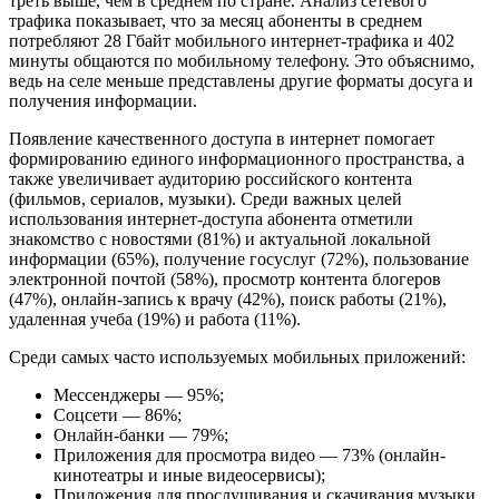
треть выше, чем в среднем по стране. Анализ сетевого
трафика показывает, что за месяц абоненты в среднем
потребляют 28 Гбайт мобильного интернет-трафика и 402
минуты общаются по мобильному телефону. Это объяснимо,
ведь на селе меньше представлены другие форматы досуга и
получения информации.
Появление качественного доступа в интернет помогает
формированию единого информационного пространства, а
также увеличивает аудиторию российского контента
(фильмов, сериалов, музыки). Среди важных целей
использования интернет-доступа абонента отметили
знакомство с новостями (81%) и актуальной локальной
информации (65%), получение госуслуг (72%), пользование
электронной почтой (58%), просмотр контента блогеров
(47%), онлайн-запись к врачу (42%), поиск работы (21%),
удаленная учеба (19%) и работа (11%).
Среди самых часто используемых мобильных приложений:
Мессенджеры — 95%;
Соцсети — 86%;
Онлайн-банки — 79%;
Приложения для просмотра видео — 73% (онлайн-
кинотеатры и иные видеосервисы);
Приложения для прослушивания и скачивания музыки