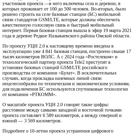
участников проекта —в него включены села и деревни, в
которых проживает от 100 до 500 человек. Во-вторых, было
решено строить на селе базовые станции (БС) мобильной
связи стандартов GSM/LTE, которые должны обеспечить
качественную голосовую связь и быстрый мобильный
интернет. Первая базовая станция вышла в эфир 19 марта 2021
года в деревне Редкое Называевского района Омской области.
По проекту УЦН 2.0 к настоящему времени введена в
эксплуатацию уже 4 841 базовая станция, построено свыше 17
тысяч километров ВОЛС. А с 2024 года «Ростелеком» и
технологический партнер проекта Tele2 приступят к
установке базовых станций GSM/LTE российского
производства от компании «Булат». В исключительных
случаях, когда прокладка наземных линий связи
нецелесообразна по техническим и экономическим условиям,
для подключения БС используются спутниковые технологии
от компании «РТКОММ».
О масштабе проекта УЦН 2.0 говорят такие цифры:
расстояние между самыми западной и восточной точками
проекта составляет 6 589 километров, а между северной и
южной — 3 569 километров.
Подробнее о 10-летии проекта устранения цифрового