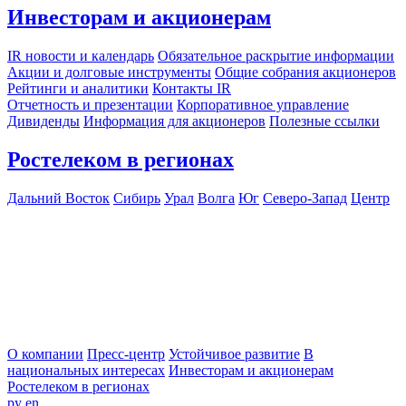
Инвесторам и акционерам
IR новости и календарь
Обязательное раскрытие информации
Акции и долговые инструменты
Общие собрания акционеров
Рейтинги и аналитики
Контакты IR
Отчетность и презентации
Корпоративное управление
Дивиденды
Информация для акционеров
Полезные ссылки
Ростелеком в регионах
Дальний Восток
Сибирь
Урал
Волга
Юг
Северо-Запад
Центр
О компании
Пресс-центр
Устойчивое развитие
В
национальных интересах
Инвесторам и акционерам
Ростелеком в регионах
ру
en