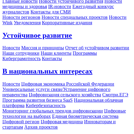
Главные новости
Новости устойчивого развития
Новости
медицины и здоровья
IR-новости
Ежегодный конкурс
журналистов
Контакты для СМИ
Новости регионов
Новости специальных проектов
Новости
Wink
Уведомления
Корпоративные издания
Устойчивое развитие
Новости
Миссия и принципы
Отчет об устойчивом развитии
Наши сотрудники
Наши клиенты
Программы
Киберграмотность
Контакты
В национальных интересах
Новости
Цифровая экономика Российской Федерации
Универсальные услуги связи/Устранение цифрового
неравенства
Цифровизация сельского хозяйства
Смотри.ЕГЭ
Программа развития бизнеса SaaS
Национальная облачная
платформа
Кибербезопасность
Мониторинг глобальных трендов цифровизации
Цифровые
технологии на выборах
Единая биометрическая система
Цифровой регион
Цифровая медицина
Инноваторам и
стартапам
Архив проектов