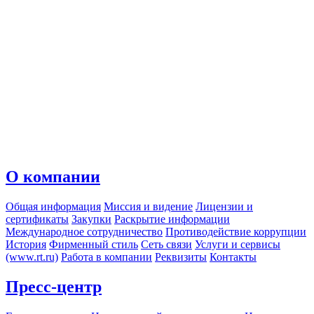
О компании
Общая информация
Миссия и видение
Лицензии и
сертификаты
Закупки
Раскрытие информации
Международное сотрудничество
Противодействие коррупции
История
Фирменный стиль
Сеть связи
Услуги и сервисы
(www.rt.ru)
Работа в компании
Реквизиты
Контакты
Пресс-центр