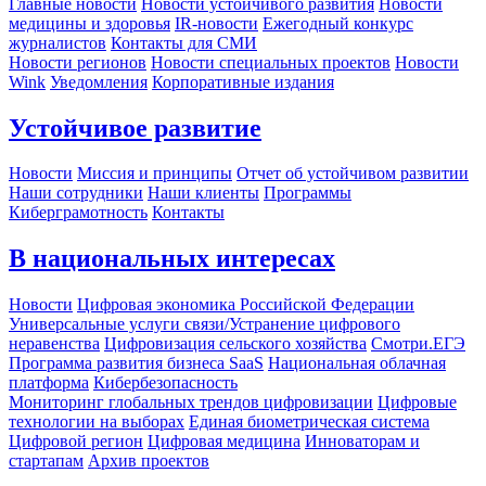
Главные новости
Новости устойчивого развития
Новости
медицины и здоровья
IR-новости
Ежегодный конкурс
журналистов
Контакты для СМИ
Новости регионов
Новости специальных проектов
Новости
Wink
Уведомления
Корпоративные издания
Устойчивое развитие
Новости
Миссия и принципы
Отчет об устойчивом развитии
Наши сотрудники
Наши клиенты
Программы
Киберграмотность
Контакты
В национальных интересах
Новости
Цифровая экономика Российской Федерации
Универсальные услуги связи/Устранение цифрового
неравенства
Цифровизация сельского хозяйства
Смотри.ЕГЭ
Программа развития бизнеса SaaS
Национальная облачная
платформа
Кибербезопасность
Мониторинг глобальных трендов цифровизации
Цифровые
технологии на выборах
Единая биометрическая система
Цифровой регион
Цифровая медицина
Инноваторам и
стартапам
Архив проектов