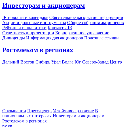
Инвесторам и акционерам
IR новости и календарь
Обязательное раскрытие информации
Акции и долговые инструменты
Общие собрания акционеров
Рейтинги и аналитики
Контакты IR
Отчетность и презентации
Корпоративное управление
Дивиденды
Информация для акционеров
Полезные ссылки
Ростелеком в регионах
Дальний Восток
Сибирь
Урал
Волга
Юг
Северо-Запад
Центр
О компании
Пресс-центр
Устойчивое развитие
В
национальных интересах
Инвесторам и акционерам
Ростелеком в регионах
ру
en