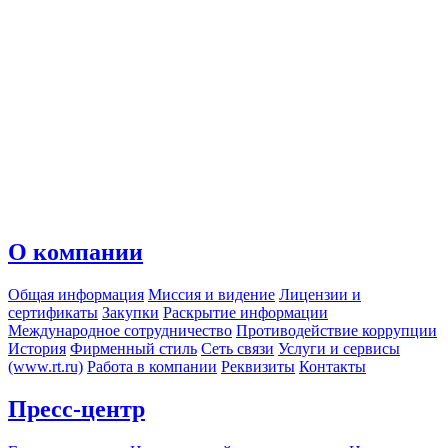
О компании
Общая информация
Миссия и видение
Лицензии и
сертификаты
Закупки
Раскрытие информации
Международное сотрудничество
Противодействие коррупции
История
Фирменный стиль
Сеть связи
Услуги и сервисы
(www.rt.ru)
Работа в компании
Реквизиты
Контакты
Пресс-центр