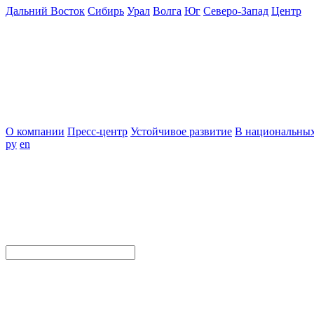
Дальний Восток
Сибирь
Урал
Волга
Юг
Северо-Запад
Центр
О компании
Пресс-центр
Устойчивое развитие
В национальных
ру
en