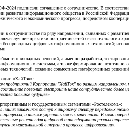
-2024 подписали соглашение о сотрудничестве. В соответстви
гии развития информационного общества в Российской Федераци
ехнического и экономического прогресса, посредством кооперац
ий в сотрудничестве по ряду направлений, связанных с развит
ючая лучшие практики построения сетей связи технологии хран
 и беспроводных цифровых информационных технологий; исполь
ями.
области прикладных решений, а именно разработка, тестирован
оинформационным системам, а также формирование позитивног
овых технологий, создание совместных платформенных решений 
орации «ХайТэк»:
м предприятий Корпорации "ХайТэк" по разным направлениям, 
 соглашение позволит выстроить наше сотрудничество более це
чества большое будущее»
корпоративным и государственным сегментами «Ростелекома»:
 наших заказчиков доступ к широкому спектру передовых техно
-процессы, а также укрепить связь с клиентами. В свою очере
плексные решения для цифровой трансформации разных отрасл
лучения максимальной синергии в процессе цифровизации».