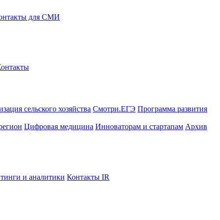
онтакты для СМИ
Контакты
зация сельского хозяйства
Смотри.ЕГЭ
Программа развития
регион
Цифровая медицина
Инноваторам и стартапам
Архив
тинги и аналитики
Контакты IR