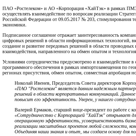
ПАО «Ростелеком» и АО «Корпорация «ХайТэк» в рамках ПМЭФ
осуществлять взаимодействие по вопросам реализации Страте
Российской Федерации от 09.05.2017 № 203, стимулирования т
экономики.
Подписанное соглашение отражает заинтересованность компан
цифровых решений в области информационных технологий, вкл
создание и развитие передовых решений в области проводных
взаимодействия, направленного на обмен опытом и технологи
Условиями сотрудничества предусмотрено и взаимодействие в 
программного обеспечения в рамках импортозамещения по ге
регионах присутствия, обмен опытом, совместная апробация н
Николай Ивенев, Председатель Совета директоров Корп
«ПАО "Ростелеком" является давним надежным партнеро
решений в области корпоративных коммуникаций. Данное
повысит его эффективность. Уверен, у нашего сотрудни
Валерий Ермаков, старший вице-президент по работе с 
«Сотрудничество с Корпорацией "ХайТэк" открывает для
операционную эффективность, усовершенствовать бизнес
реализации масштабных проектов любой сложности, ком
Объединяя наши знания и опыт, мы создаем основу для по