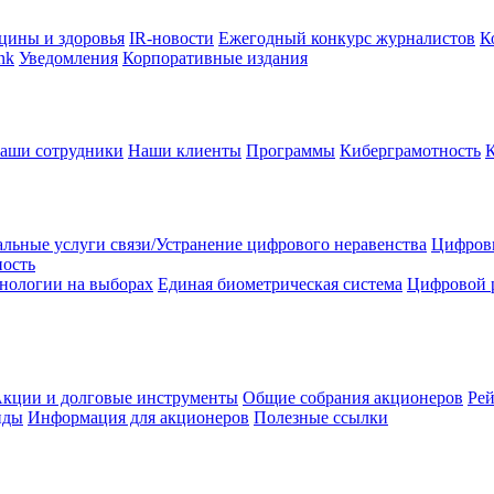
цины и здоровья
IR-новости
Ежегодный конкурс журналистов
К
nk
Уведомления
Корпоративные издания
аши сотрудники
Наши клиенты
Программы
Киберграмотность
льные услуги связи/Устранение цифрового неравенства
Цифрови
ность
нологии на выборах
Единая биометрическая система
Цифровой 
кции и долговые инструменты
Общие собрания акционеров
Рей
нды
Информация для акционеров
Полезные ссылки