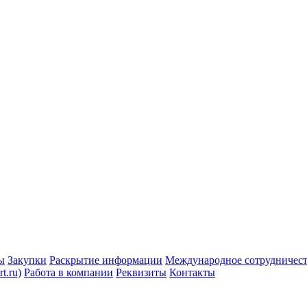
ы
Закупки
Раскрытие информации
Международное сотрудничес
t.ru)
Работа в компании
Реквизиты
Контакты