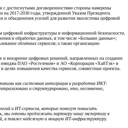
и с достигнутыми договоренностями стороны намерены
и на 2017-2030 годы, утвержденной Указом Президента
ии и объединения усилий для развития экосистемы цифровой
ием цифровой инфраструктуры и информационной безопасности,
ения и обработки данных, в том числе «Большие данные»;
зование облачных сервисов; а также организацию
ие и внедрение цифровых решений, направленных на создание
о имиджа ПАО «Ростелеком» и АО «Корпорация «ХайТэк» в
в целях повышения качества сервисов, совместные проекты.
такими как системная интеграция и разработка ИКТ-
нтрализовано и структурировано, что, несомненно,
логий и ИТ-сервисов, которые помогут повысить
дь, мы готовы предложить партнеру нашу экспертизу в
ей, а также надежную и мощную ИТ-инфраструктуру.