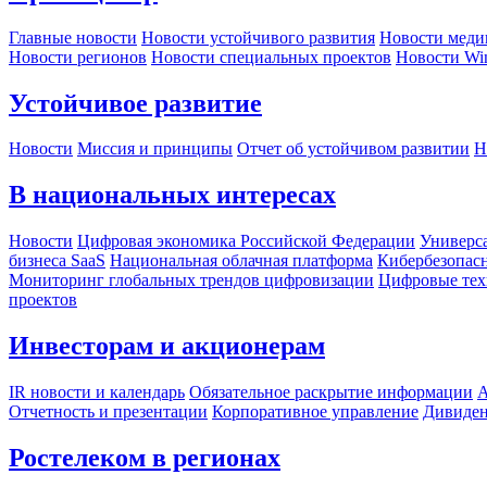
Главные новости
Новости устойчивого развития
Новости меди
Новости регионов
Новости специальных проектов
Новости Wi
Устойчивое развитие
Новости
Миссия и принципы
Отчет об устойчивом развитии
Н
В национальных интересах
Новости
Цифровая экономика Российской Федерации
Универса
бизнеса SaaS
Национальная облачная платформа
Кибербезопас
Мониторинг глобальных трендов цифровизации
Цифровые тех
проектов
Инвесторам и акционерам
IR новости и календарь
Обязательное раскрытие информации
А
Отчетность и презентации
Корпоративное управление
Дивиде
Ростелеком в регионах