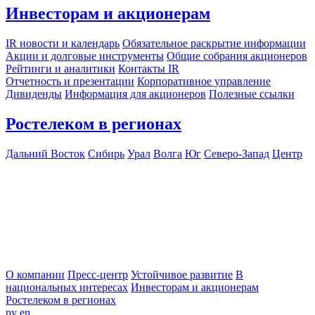
Инвесторам и акционерам
IR новости и календарь
Обязательное раскрытие информации
Акции и долговые инструменты
Общие собрания акционеров
Рейтинги и аналитики
Контакты IR
Отчетность и презентации
Корпоративное управление
Дивиденды
Информация для акционеров
Полезные ссылки
Ростелеком в регионах
Дальний Восток
Сибирь
Урал
Волга
Юг
Северо-Запад
Центр
О компании
Пресс-центр
Устойчивое развитие
В
национальных интересах
Инвесторам и акционерам
Ростелеком в регионах
ру
en