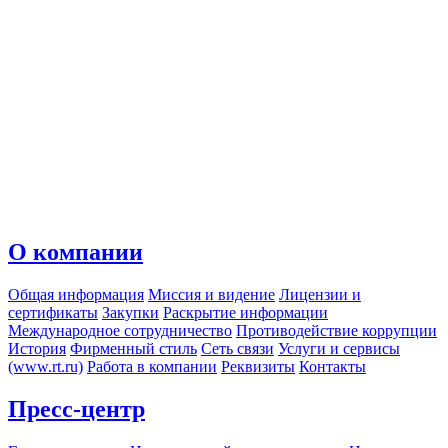
О компании
Общая информация
Миссия и видение
Лицензии и
сертификаты
Закупки
Раскрытие информации
Международное сотрудничество
Противодействие коррупции
История
Фирменный стиль
Сеть связи
Услуги и сервисы
(www.rt.ru)
Работа в компании
Реквизиты
Контакты
Пресс-центр