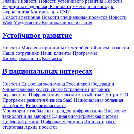
Главные новости
Новости устойчивого развития
Новости
медицины и здоровья
IR-новости
Ежегодный конкурс
журналистов
Контакты для СМИ
Новости регионов
Новости специальных проектов
Новости
Wink
Уведомления
Корпоративные издания
Устойчивое развитие
Новости
Миссия и принципы
Отчет об устойчивом развитии
Наши сотрудники
Наши клиенты
Программы
Киберграмотность
Контакты
В национальных интересах
Новости
Цифровая экономика Российской Федерации
Универсальные услуги связи/Устранение цифрового
неравенства
Цифровизация сельского хозяйства
Смотри.ЕГЭ
Программа развития бизнеса SaaS
Национальная облачная
платформа
Кибербезопасность
Мониторинг глобальных трендов цифровизации
Цифровые
технологии на выборах
Единая биометрическая система
Цифровой регион
Цифровая медицина
Инноваторам и
стартапам
Архив проектов