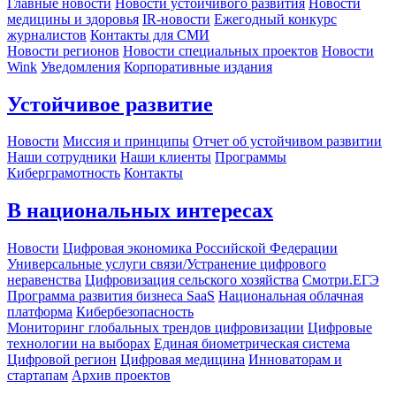
Главные новости
Новости устойчивого развития
Новости
медицины и здоровья
IR-новости
Ежегодный конкурс
журналистов
Контакты для СМИ
Новости регионов
Новости специальных проектов
Новости
Wink
Уведомления
Корпоративные издания
Устойчивое развитие
Новости
Миссия и принципы
Отчет об устойчивом развитии
Наши сотрудники
Наши клиенты
Программы
Киберграмотность
Контакты
В национальных интересах
Новости
Цифровая экономика Российской Федерации
Универсальные услуги связи/Устранение цифрового
неравенства
Цифровизация сельского хозяйства
Смотри.ЕГЭ
Программа развития бизнеса SaaS
Национальная облачная
платформа
Кибербезопасность
Мониторинг глобальных трендов цифровизации
Цифровые
технологии на выборах
Единая биометрическая система
Цифровой регион
Цифровая медицина
Инноваторам и
стартапам
Архив проектов