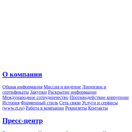
О компании
Общая информация
Миссия и видение
Лицензии и
сертификаты
Закупки
Раскрытие информации
Международное сотрудничество
Противодействие коррупции
История
Фирменный стиль
Сеть связи
Услуги и сервисы
(www.rt.ru)
Работа в компании
Реквизиты
Контакты
Пресс-центр