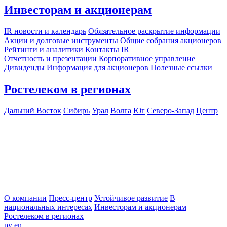
Инвесторам и акционерам
IR новости и календарь
Обязательное раскрытие информации
Акции и долговые инструменты
Общие собрания акционеров
Рейтинги и аналитики
Контакты IR
Отчетность и презентации
Корпоративное управление
Дивиденды
Информация для акционеров
Полезные ссылки
Ростелеком в регионах
Дальний Восток
Сибирь
Урал
Волга
Юг
Северо-Запад
Центр
О компании
Пресс-центр
Устойчивое развитие
В
национальных интересах
Инвесторам и акционерам
Ростелеком в регионах
ру
en