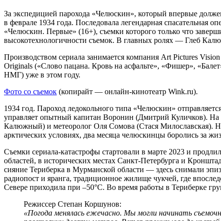
За экспедицией парохода «Челюскин», который впервые должен
в феврале 1934 года. Последовала легендарная спасательная о
«Челюскин. Первые» (16+), съемки которого только что завер
высокотехнологичности съемок. В главных ролях — Глеб Калю
Производством сериала занимается компания Art Pictures Vis
Originals («‎Слово пацана. Кровь на асфальте»‎, «Фишер», «Бал
НМГ) уже в этом году.
Фото со съемок
(копирайт — онлайн-кинотеатр Wink.ru).
1934 год. Пароход ледокольного типа «Челюскин» отправляет
управляет опытный капитан Воронин (Дмитрий Куличков). На 
Калюжный) и метеоролог Оля Сомова (Стася Милославская). Но
арктических условиях, два месяца челюскинцы боролись за жи
Съемки сериала-катастрофы стартовали в марте 2023 и продл
областей, в исторических местах Санкт-Петербурга и Кронштад
сияние Териберка в Мурманской области — здесь снимали эпи
радиопост и яранга, традиционное жилище чукчей, где впоследс
Севере приходила при –50°C. Во время работы в Териберке гру
Режиссер Степан Коршунов:
«Погода менялась ежечасно. Мы могли начинать съемочный