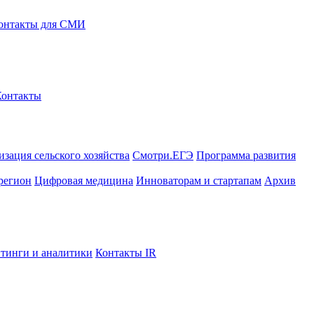
онтакты для СМИ
Контакты
зация сельского хозяйства
Смотри.ЕГЭ
Программа развития
регион
Цифровая медицина
Инноваторам и стартапам
Архив
тинги и аналитики
Контакты IR