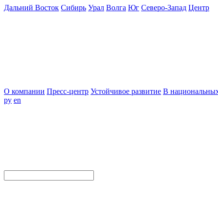
Дальний Восток
Сибирь
Урал
Волга
Юг
Северо-Запад
Центр
О компании
Пресс-центр
Устойчивое развитие
В национальных
ру
en