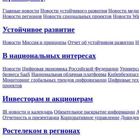
Главные новости
Новости устойчивого развития
Новости меди
Новости регионов
Новости специальных проектов
Новости Wi
Устойчивое развитие
Новости
Миссия и принципы
Отчет об устойчивом развитии
Н
В национальных интересах
Новости
Цифровая экономика Российской Федерации
Универса
бизнеса SaaS
Национальная облачная платформа
Кибербезопас
Мониторинг глобальных трендов цифровизации
Цифровые тех
проектов
Инвесторам и акционерам
IR новости и календарь
Обязательное раскрытие информации
А
Отчетность и презентации
Корпоративное управление
Дивиде
Ростелеком в регионах