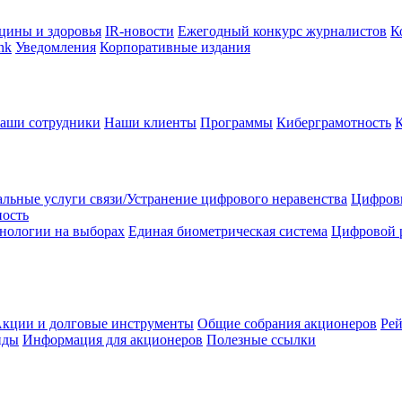
цины и здоровья
IR-новости
Ежегодный конкурс журналистов
К
nk
Уведомления
Корпоративные издания
аши сотрудники
Наши клиенты
Программы
Киберграмотность
льные услуги связи/Устранение цифрового неравенства
Цифрови
ность
нологии на выборах
Единая биометрическая система
Цифровой 
кции и долговые инструменты
Общие собрания акционеров
Рей
нды
Информация для акционеров
Полезные ссылки