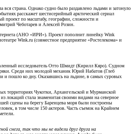
 вся страна. Однако судно было раздавлено льдами и затонуло
 событиях расскажет шестисерийный арктический сериал
ый проект по масштабу, географии, сложности и
митрий Чеботарев и Алексей Розин.
интернета (АНО «ИРИ»). Проект пополнит линейку Wink
инотеатре Wink.ru (совместное предприятие «Ростелекома» и
авленный исследователь Отто Шмидт (Кирилл Кяро). Судном
оряки. Среди них молодой механик Юрий Набатов (Глеб
и и пошло ко дну. Оказавшись на льдине, в самых суровых
ных территориях Чукотки, Архангельской и Мурманской
 из локаций стала знаменитая своими видами на северное
шей сцены на берегу Баренцева моря были построены
ловек, в том числе 150 актеров. Часть съемок на Крайнем
метели.
ой снега, так что мы не видели друг друга на