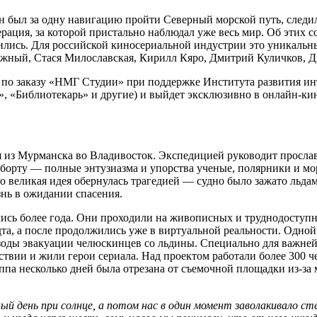
 был за одну навигацию пройти Северный морской путь, следила
перация, за которой пристально наблюдал уже весь мир. Об этих
шились. Для российской киносериальной индустрии это уникальн
жный, Стася Милославская, Кирилл Кяро, Дмитрий Куличков, Д
ion по заказу «НМГ Студии» при поддержке Института развития 
ет», «‎Библиотекарь» и другие) и выйдет эксклюзивно в онлайн-к
ся из Мурманска во Владивосток. Экспедицией руководит просл
борту — полные энтузиазма и упорства ученые, полярники и м
 великая идея обернулась трагедией — судно было зажато льдам
знь в ожидании спасения.
ились более года. Они проходили на живописных и труднодоступ
та, а после продолжились уже в виртуальной реальности. Одной
зоды эвакуации челюскинцев со льдины. Специально для важней
твии и жили герои сериала. Над проектом работали более 300 че
ппа несколько дней была отрезана от съемочной площадки из-за 
 день при солнце, а потом нас в один момент заволакивало стен