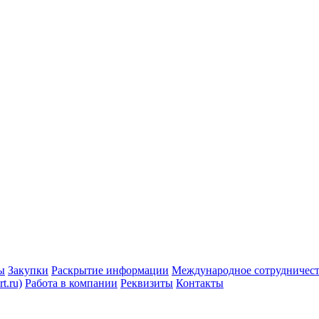
ы
Закупки
Раскрытие информации
Международное сотрудничес
t.ru)
Работа в компании
Реквизиты
Контакты