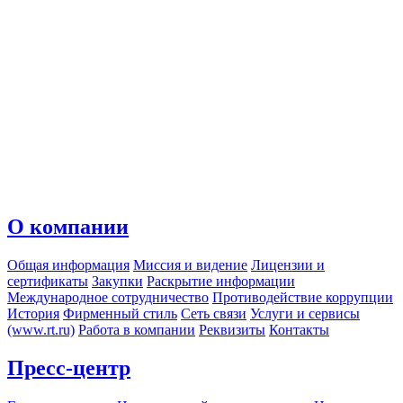
О компании
Общая информация
Миссия и видение
Лицензии и
сертификаты
Закупки
Раскрытие информации
Международное сотрудничество
Противодействие коррупции
История
Фирменный стиль
Сеть связи
Услуги и сервисы
(www.rt.ru)
Работа в компании
Реквизиты
Контакты
Пресс-центр