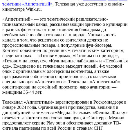
тематики «Аппетитный»
. Телеканал уже доступен в онлайн-
кинотеатре Wink.ru.
«Аппетитный» — это тематический развлекательно-
познавательный канал, рассказывающий зрителю о кулинарии
в разных форматах: от приготовления блюд дома до
необычных способов готовки на природе. Уникальность
канала в том, что рецептами со зрителями делятся не
профессиональные повара, а популярные фуд-блогеры.
Контент объединен по различным тематическим категориям,
среди которых — «Готовим дома», «Готовим на природе»,
«Готовим на воздухе», «Кулинарные лайфхаки» и «Необычная
еда». Ежедневно на телеканале выходит новый, 4-х часовой
блок с оригинальным блогерским контентом, а также
программами собственного производства, создаваемыми
специально для «Аппетитного». Телеканал «Аппетитный»
ориентирован на семейный просмотр, ядро аудитории —
женщины 35-44 лет.
Телеканал «Аппетитный» зарегистрирован в Роскомнадзоре в
январе 2024 года. Организацией производства, вещания и
дистрибуцией занимается «Медиа-Телеком». «Феникс-Фильм»
отвечает за контентную составляющую, а «Синтерра Медиа»
предоставляет сервис Play out и обеспечивает доставку ТВ-
сигнала партнерам по всей России и странам СНГ.