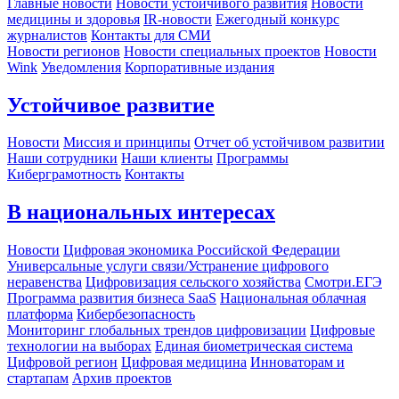
Главные новости
Новости устойчивого развития
Новости
медицины и здоровья
IR-новости
Ежегодный конкурс
журналистов
Контакты для СМИ
Новости регионов
Новости специальных проектов
Новости
Wink
Уведомления
Корпоративные издания
Устойчивое развитие
Новости
Миссия и принципы
Отчет об устойчивом развитии
Наши сотрудники
Наши клиенты
Программы
Киберграмотность
Контакты
В национальных интересах
Новости
Цифровая экономика Российской Федерации
Универсальные услуги связи/Устранение цифрового
неравенства
Цифровизация сельского хозяйства
Смотри.ЕГЭ
Программа развития бизнеса SaaS
Национальная облачная
платформа
Кибербезопасность
Мониторинг глобальных трендов цифровизации
Цифровые
технологии на выборах
Единая биометрическая система
Цифровой регион
Цифровая медицина
Инноваторам и
стартапам
Архив проектов