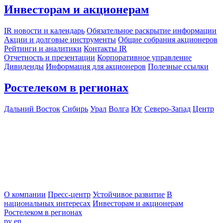
Инвесторам и акционерам
IR новости и календарь
Обязательное раскрытие информации
Акции и долговые инструменты
Общие собрания акционеров
Рейтинги и аналитики
Контакты IR
Отчетность и презентации
Корпоративное управление
Дивиденды
Информация для акционеров
Полезные ссылки
Ростелеком в регионах
Дальний Восток
Сибирь
Урал
Волга
Юг
Северо-Запад
Центр
О компании
Пресс-центр
Устойчивое развитие
В
национальных интересах
Инвесторам и акционерам
Ростелеком в регионах
ру
en