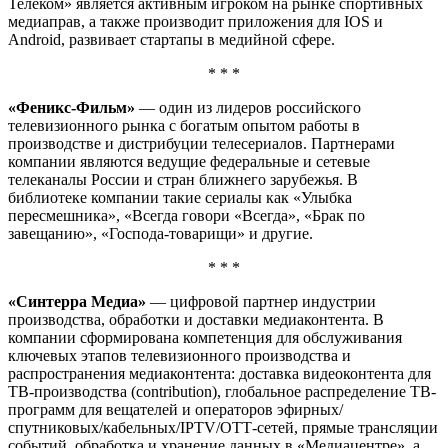
Телеком» является активным игроком на рынке спортивных
медиаправ, а также производит приложения для IOS и
Android, развивает стартапы в медийной сфере.
* * *
«Феникс-Фильм»
— один из лидеров российского
телевизионного рынка с богатым опытом работы в
производстве и дистрибуции телесериалов. Партнерами
компании являются ведущие федеральные и сетевые
телеканалы России и стран ближнего зарубежья. В
библиотеке компании такие сериалы как «Улыбка
пересмешника», «Всегда говори «Всегда», «Брак по
завещанию», «Господа-товарищи» и другие.
* * *
«Синтерра Медиа»
— цифровой партнер индустрии
производства, обработки и доставки медиаконтента. В
компании сформирована компетенция для обслуживания
ключевых этапов телевизионного производства и
распространения медиаконтента: доставка видеоконтента для
ТВ-производства (contribution), глобальное распределение ТВ-
программ для вещателей и операторов эфирных/
спутниковых/кабельных/IPTV/ОТТ-сетей, прямые трансляции
событий, обработка и хранение данных в «Медиацентре», а