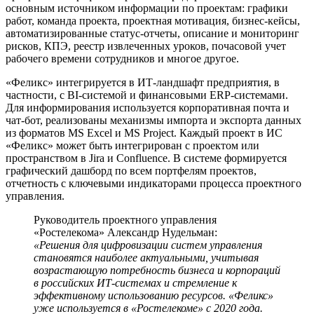
основным источником информации по проектам: графики
работ, команда проекта, проектная мотивация, бизнес-кейсы,
автоматизированные статус-отчеты, описание и мониторинг
рисков, КПЭ, реестр извлеченных уроков, почасовой учет
рабочего времени сотрудников и многое другое.
«Феликс» интегрируется в ИТ-ландшафт предприятия, в
частности, с BI-системой и финансовыми ERP-системами.
Для информирования используется корпоративная почта и
чат-бот, реализованы механизмы импорта и экспорта данных
из форматов MS Excel и MS Project. Каждый проект в ИС
«Феликс» может быть интегрирован с проектом или
пространством в Jira и Confluence. В системе формируется
графический дашборд по всем портфелям проектов,
отчетность с ключевыми индикаторами процесса проектного
управления.
Руководитель проектного управления
«Ростелекома» Александр Нудельман:
«Решения для цифровизации систем управления
становятся наиболее актуальными, учитывая
возрастающую потребность бизнеса и корпораций
в российских ИТ-системах и стремление к
эффективному использованию ресурсов. «Феликс»
уже используется в «Ростелекоме» с 2020 года.