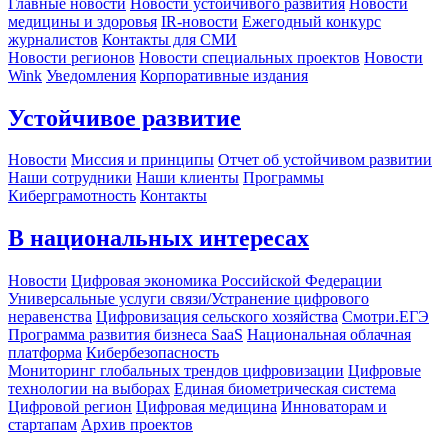
Главные новости
Новости устойчивого развития
Новости
медицины и здоровья
IR-новости
Ежегодный конкурс
журналистов
Контакты для СМИ
Новости регионов
Новости специальных проектов
Новости
Wink
Уведомления
Корпоративные издания
Устойчивое развитие
Новости
Миссия и принципы
Отчет об устойчивом развитии
Наши сотрудники
Наши клиенты
Программы
Киберграмотность
Контакты
В национальных интересах
Новости
Цифровая экономика Российской Федерации
Универсальные услуги связи/Устранение цифрового
неравенства
Цифровизация сельского хозяйства
Смотри.ЕГЭ
Программа развития бизнеса SaaS
Национальная облачная
платформа
Кибербезопасность
Мониторинг глобальных трендов цифровизации
Цифровые
технологии на выборах
Единая биометрическая система
Цифровой регион
Цифровая медицина
Инноваторам и
стартапам
Архив проектов