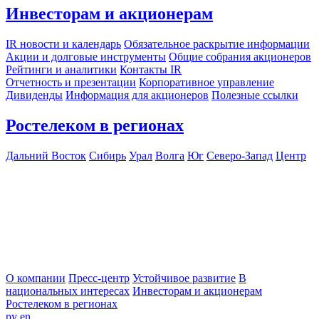
Инвесторам и акционерам
IR новости и календарь
Обязательное раскрытие информации
Акции и долговые инструменты
Общие собрания акционеров
Рейтинги и аналитики
Контакты IR
Отчетность и презентации
Корпоративное управление
Дивиденды
Информация для акционеров
Полезные ссылки
Ростелеком в регионах
Дальний Восток
Сибирь
Урал
Волга
Юг
Северо-Запад
Центр
О компании
Пресс-центр
Устойчивое развитие
В
национальных интересах
Инвесторам и акционерам
Ростелеком в регионах
ру
en