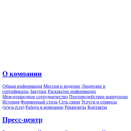
О компании
Общая информация
Миссия и видение
Лицензии и
сертификаты
Закупки
Раскрытие информации
Международное сотрудничество
Противодействие коррупции
История
Фирменный стиль
Сеть связи
Услуги и сервисы
(www.rt.ru)
Работа в компании
Реквизиты
Контакты
Пресс-центр