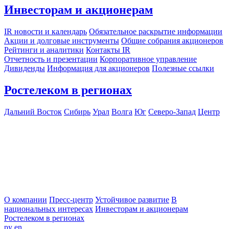
Инвесторам и акционерам
IR новости и календарь
Обязательное раскрытие информации
Акции и долговые инструменты
Общие собрания акционеров
Рейтинги и аналитики
Контакты IR
Отчетность и презентации
Корпоративное управление
Дивиденды
Информация для акционеров
Полезные ссылки
Ростелеком в регионах
Дальний Восток
Сибирь
Урал
Волга
Юг
Северо-Запад
Центр
О компании
Пресс-центр
Устойчивое развитие
В
национальных интересах
Инвесторам и акционерам
Ростелеком в регионах
ру
en