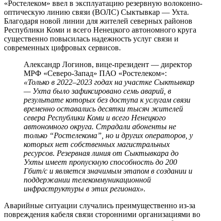
«Ростелеком» ввел в эксплуатацию резервную волоконно-
оптическую линию связи (ВОЛС) Сыктывкар — Ухта.
Благодаря новой линии для жителей северных районов
Республики Коми и всего Ненецкого автономного круга
существенно повысилась надежность услуг связи и
современных цифровых сервисов.
Александр Логинов, вице-президент — директор
МРФ «Северо-Запад» ПАО «Ростелеком»:
«Только в 2022–2023 годах на участке Сыктывкар
— Ухта было зафиксировано семь аварий, в
результате которых без доступа к услугам связи
временно оставались десятки тысяч жителей
севера Республики Коми и всего Ненецкого
автономного округа. Страдали абоненты не
только “Ростелекома”, но и других операторов, у
которых нет собственных магистральных
ресурсов. Резервная линия от Сыктывкара до
Ухты имеет пропускную способность до 200
Гбит/c и является значимым этапом в создании и
поддержании телекоммуникационной
инфраструктуры в этих регионах».
Аварийные ситуации случались преимущественно из-за
повреждения кабеля связи сторонними организациями во