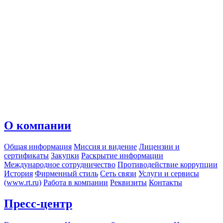
О компании
Общая информация
Миссия и видение
Лицензии и
сертификаты
Закупки
Раскрытие информации
Международное сотрудничество
Противодействие коррупции
История
Фирменный стиль
Сеть связи
Услуги и сервисы
(www.rt.ru)
Работа в компании
Реквизиты
Контакты
Пресс-центр