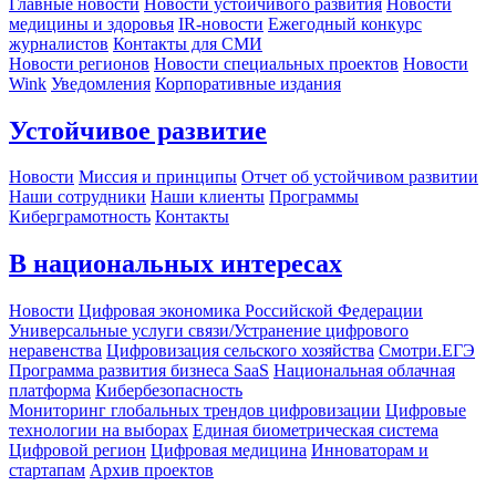
Главные новости
Новости устойчивого развития
Новости
медицины и здоровья
IR-новости
Ежегодный конкурс
журналистов
Контакты для СМИ
Новости регионов
Новости специальных проектов
Новости
Wink
Уведомления
Корпоративные издания
Устойчивое развитие
Новости
Миссия и принципы
Отчет об устойчивом развитии
Наши сотрудники
Наши клиенты
Программы
Киберграмотность
Контакты
В национальных интересах
Новости
Цифровая экономика Российской Федерации
Универсальные услуги связи/Устранение цифрового
неравенства
Цифровизация сельского хозяйства
Смотри.ЕГЭ
Программа развития бизнеса SaaS
Национальная облачная
платформа
Кибербезопасность
Мониторинг глобальных трендов цифровизации
Цифровые
технологии на выборах
Единая биометрическая система
Цифровой регион
Цифровая медицина
Инноваторам и
стартапам
Архив проектов