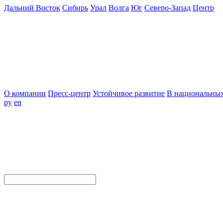
Дальний Восток
Сибирь
Урал
Волга
Юг
Северо-Запад
Центр
О компании
Пресс-центр
Устойчивое развитие
В национальных
ру
en