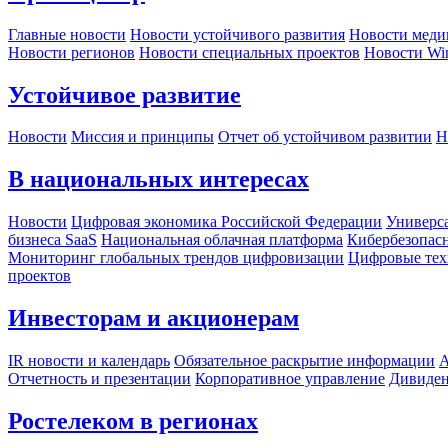
Главные новости
Новости устойчивого развития
Новости меди
Новости регионов
Новости специальных проектов
Новости Wi
Устойчивое развитие
Новости
Миссия и принципы
Отчет об устойчивом развитии
Н
В национальных интересах
Новости
Цифровая экономика Российской Федерации
Универса
бизнеса SaaS
Национальная облачная платформа
Кибербезопас
Мониторинг глобальных трендов цифровизации
Цифровые тех
проектов
Инвесторам и акционерам
IR новости и календарь
Обязательное раскрытие информации
А
Отчетность и презентации
Корпоративное управление
Дивиде
Ростелеком в регионах