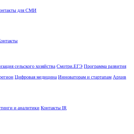
онтакты для СМИ
Контакты
зация сельского хозяйства
Смотри.ЕГЭ
Программа развития
регион
Цифровая медицина
Инноваторам и стартапам
Архив
тинги и аналитики
Контакты IR