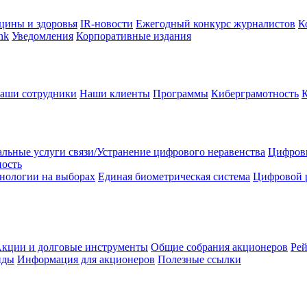
цины и здоровья
IR-новости
Ежегодный конкурс журналистов
К
nk
Уведомления
Корпоративные издания
аши сотрудники
Наши клиенты
Программы
Киберграмотность
льные услуги связи/Устранение цифрового неравенства
Цифрови
ность
нологии на выборах
Единая биометрическая система
Цифровой 
кции и долговые инструменты
Общие собрания акционеров
Рей
нды
Информация для акционеров
Полезные ссылки