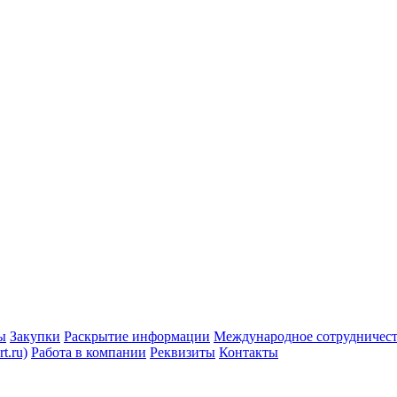
ы
Закупки
Раскрытие информации
Международное сотрудничес
t.ru)
Работа в компании
Реквизиты
Контакты