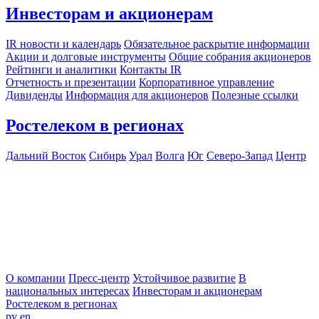
Инвесторам и акционерам
IR новости и календарь
Обязательное раскрытие информации
Акции и долговые инструменты
Общие собрания акционеров
Рейтинги и аналитики
Контакты IR
Отчетность и презентации
Корпоративное управление
Дивиденды
Информация для акционеров
Полезные ссылки
Ростелеком в регионах
Дальний Восток
Сибирь
Урал
Волга
Юг
Северо-Запад
Центр
О компании
Пресс-центр
Устойчивое развитие
В
национальных интересах
Инвесторам и акционерам
Ростелеком в регионах
ру
en