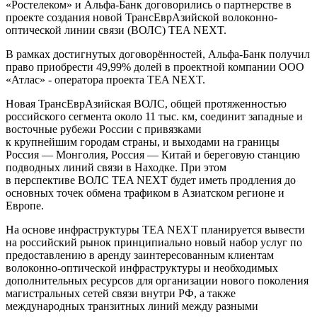
«Ростелеком» и Альфа-Банк договорились о партнерстве в
проекте создания новой ТрансЕврАзийской волоконно-
оптической линии связи (ВОЛС) TEA NEXT.
В рамках достигнутых договорённостей, Альфа-Банк получил
право приобрести 49,99% долей в проектной компании ООО
«Атлас» - оператора проекта TEA NEXT.
Новая ТрансЕврАзийская ВОЛС, общей протяженностью
российского сегмента около 11 тыс. км, соединит западные и
восточные рубежи России с привязками
к крупнейшим городам страны, и выходами на границы
Россия — Монголия, Россия — Китай и береговую станцию
подводных линий связи в Находке. При этом
в перспективе ВОЛС TEA NEXT будет иметь продления до
основных точек обмена трафиком в Азиатском регионе и
Европе.
На основе инфраструктуры TEA NEXT планируется вывести
на российский рынок принципиально новый набор услуг по
предоставлению в аренду заинтересованным клиентам
волоконно-оптической инфраструктуры и необходимых
дополнительных ресурсов для организации нового поколения
магистральных сетей связи внутри РФ, а также
международных транзитных линий между разными