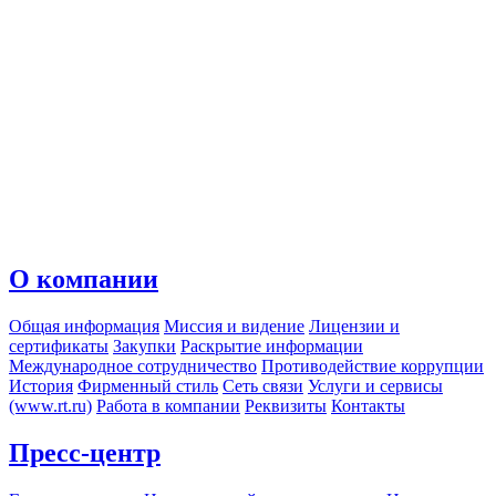
О компании
Общая информация
Миссия и видение
Лицензии и
сертификаты
Закупки
Раскрытие информации
Международное сотрудничество
Противодействие коррупции
История
Фирменный стиль
Сеть связи
Услуги и сервисы
(www.rt.ru)
Работа в компании
Реквизиты
Контакты
Пресс-центр