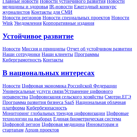
Главные новости
Новости устойчивого развития
Новости
медицины и здоровья
IR-новости
Ежегодный конкурс
журналистов
Контакты для СМИ
Новости регионов
Новости специальных проектов
Новости
Wink
Уведомления
Корпоративные издания
Устойчивое развитие
Новости
Миссия и принципы
Отчет об устойчивом развитии
Наши сотрудники
Наши клиенты
Программы
Киберграмотность
Контакты
В национальных интересах
Новости
Цифровая экономика Российской Федерации
Универсальные услуги связи/Устранение цифрового
неравенства
Цифровизация сельского хозяйства
Смотри.ЕГЭ
Программа развития бизнеса SaaS
Национальная облачная
платформа
Кибербезопасность
Мониторинг глобальных трендов цифровизации
Цифровые
технологии на выборах
Единая биометрическая система
Цифровой регион
Цифровая медицина
Инноваторам и
стартапам
Архив проектов