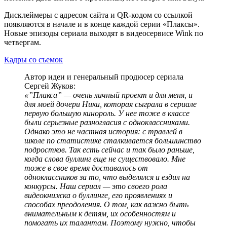
Дисклеймеры с адресом сайта и QR-кодом со ссылкой
появляются в начале и в конце каждой серии «Плаксы».
Новые эпизоды сериала выходят в видеосервисе Wink по
четвергам.
Кадры со съемок
Автор идеи и генеральный продюсер сериала
Сергей Жуков:
«”Плакса” — очень личный проект и для меня, и
для моей дочери Ники, которая сыграла в сериале
первую большую кинороль. У нее тоже в классе
были серьезные разногласия с одноклассниками.
Однако это не частная история: с травлей в
школе по статистике сталкивается большинство
подростков. Так есть сейчас и так было раньше,
когда слова буллинг еще не существовало. Мне
тоже в свое время доставалось от
одноклассников за то, что выделялся и ездил на
конкурсы. Наш сериал — это своего рола
видеокнижка о буллинге, его проявлениях и
способах преодоления. О том, как важно быть
внимательным к детям, их особенностям и
помогать их талантам. Поэтому нужно, чтобы