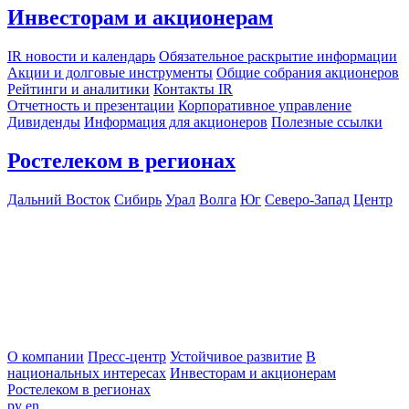
Инвесторам и акционерам
IR новости и календарь
Обязательное раскрытие информации
Акции и долговые инструменты
Общие собрания акционеров
Рейтинги и аналитики
Контакты IR
Отчетность и презентации
Корпоративное управление
Дивиденды
Информация для акционеров
Полезные ссылки
Ростелеком в регионах
Дальний Восток
Сибирь
Урал
Волга
Юг
Северо-Запад
Центр
О компании
Пресс-центр
Устойчивое развитие
В
национальных интересах
Инвесторам и акционерам
Ростелеком в регионах
ру
en