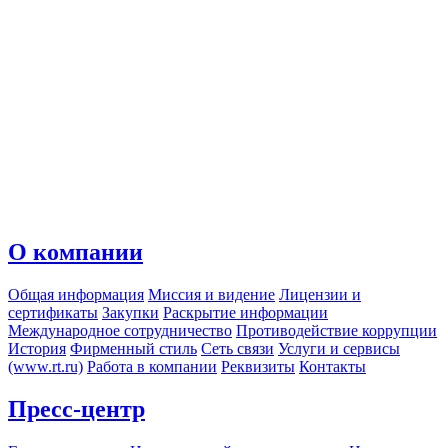
О компании
Общая информация
Миссия и видение
Лицензии и
сертификаты
Закупки
Раскрытие информации
Международное сотрудничество
Противодействие коррупции
История
Фирменный стиль
Сеть связи
Услуги и сервисы
(www.rt.ru)
Работа в компании
Реквизиты
Контакты
Пресс-центр