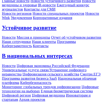
Главные новости
Новости устойчивого развития
Новости
медицины и здоровья
IR-новости
Ежегодный конкурс
журналистов
Контакты для СМИ
Новости регионов
Новости специальных проектов
Новости
Wink
Уведомления
Корпоративные издания
Устойчивое развитие
Новости
Миссия и принципы
Отчет об устойчивом развитии
Наши сотрудники
Наши клиенты
Программы
Киберграмотность
Контакты
В национальных интересах
Новости
Цифровая экономика Российской Федерации
Универсальные услуги связи/Устранение цифрового
неравенства
Цифровизация сельского хозяйства
Смотри.ЕГЭ
Программа развития бизнеса SaaS
Национальная облачная
платформа
Кибербезопасность
Мониторинг глобальных трендов цифровизации
Цифровые
технологии на выборах
Единая биометрическая система
Цифровой регион
Цифровая медицина
Инноваторам и
стартапам
Архив проектов