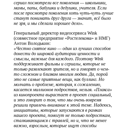
сериал посмотрели все поколения — школьники,
мамы, папы, бабушки и дедушки, учителя. Если
после просмотра поколения хоть чуть-чуть лучше
станут понимать друг друга — значит, всё было
не зря, и мы сделали хорошее дело».
Генеральный директор видеосервиса Wink
(совместное предприятие «Ростелекома» и НМГ)
Антон Володькин:
«Честно снятое кино — один из лучших способов
донести до широкой аудитории ценности и
смыслы, важные для каждого. Поэтому Wink
поддерживает фильмы и сериалы, которые не
только развлекают зрителя, но и говорят о чем-
то сложном и близком многим людям. Да, порой
это не самые приятные вещи, как буллинг. Но
молчать о проблеме, которая, к сожалению,
касается миллионов подростков, нельзя. «Плакса»
из кинопроекта вырастает в проект социальный,
и это говорит о том, что мы очень вовремя
решили привлечь внимание к этой теме. Надеюсь,
инициативы, которые запускаются в рамках
нашего проекта, помогут не только подросткам,
сталкивающимся с травлей, но и, что не менее
важно, взрослым, которые ищут способы