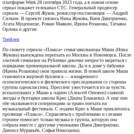
платформе Wink 28 сентября 2023 года, а в новом сезоне
сериал покажет телеканал СТС. Генеральный продюсер
сериала — Сергей Жуков, режиссер-постановщик — Андрей
Силкин. В проекте снялись Ника Жукова, Ваня Дмитриенко,
Агата Муцениеце, Роман Маякин, Ирина Розанова, Татьяна
Орлова и другие.
Трейлер
По сюжету сериала «Плакса» семья школьницы Маши (Ника
Жукова) вынуждена переехать из Москвы в Новоморск. После
элитной гимназии на Рублевке девочке непросто мириться с
порядками провинциальной школы. Да и в доме у бабушки
(Ирина Розанова) свои правила жизни. В новой школе Маша
становится жертвой буллинга — изощренного
психологического и физического преследования со стороны
группы одноклассниц. Прессинг ужесточается из-за чувств,
вспыхнувших у Маши к парню (Алексей Онежен) главной
звезды и бунтарки школы Крис (Диана Енакаева). А еще они
обе оказываются соперницами за право поехать на
музыкальный фестиваль. С подачи Крис к Маше приклеилось
прозвище «Плакса». Справляться с проблемами и слезами
героине помогает только музыка и группа, которую она
собрала вместе с другими учениками (Ваня Дмитриенко,
Даниил Муравьёв, Софья Николаева).