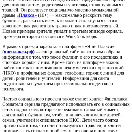
для помощи детям, родителям и учителям, столкнувшимся с
травлей. Он реализует социальную миссию музыкальной
драмы
«Плакса»
(16+) — максимально раскрыть тему
буллинга, рассказать всем, кто может столкнуться с этим
явлением, как распознать травлю и как противостоять ей.
Новые примеры зрители увидят в третьем эпизоде сериала,
премьера которого состоится в Wink 5 октября.
В рамках проекта заработала платформа «Я не Плакса»
(
янеплакса.рф
)
— специальный сайт, на котором собрана
информация о том, что такое буллинг, о его последствиях и
способах борьбы с ним. Кроме того, на платформе можно
найти контакты помогающих некоммерческих организаций
(НКО) и профильных фондов, телефоны горячих линий для
детей, родителей и учителей. Информация для сайта
подготовлена с участием профессионального детского
психолога.
Частью социального проекта также станет хэштег #янеплакса.
Создатели сериала предлагают использовать его в социальных
сетях подросткам, которые переживают сложный момент,
связанный с буллингом, чтобы привлечь внимание друзей,
семьи, учителей и специалистов НКО. Дети часто боятся
признаться в том, что они столкнулись с травлей, и хэштег
поможет дать сигнал о проблемах, не говоря о них вслух.