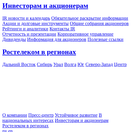
Инвесторам и акционерам
IR новости и календарь
Обязательное раскрытие информации
Акции и долговые инструменты
Общие собрания акционеров
Рейтинги и аналитики
Контакты IR
Отчетность и презентации
Корпоративное управление
Дивиденды
Информация для акционеров
Полезные ссылки
Ростелеком в регионах
Дальний Восток
Сибирь
Урал
Волга
Юг
Северо-Запад
Центр
О компании
Пресс-центр
Устойчивое развитие
В
национальных интересах
Инвесторам и акционерам
Ростелеком в регионах
ру
en