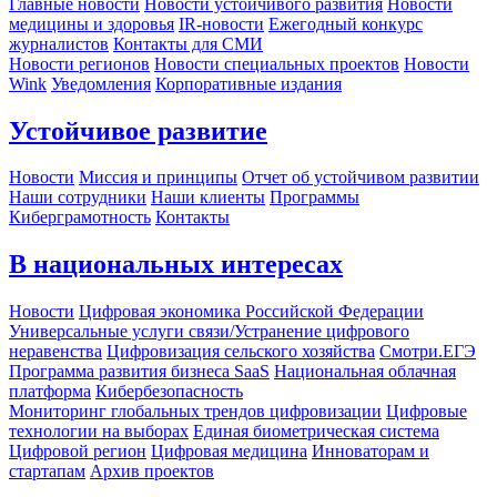
Главные новости
Новости устойчивого развития
Новости
медицины и здоровья
IR-новости
Ежегодный конкурс
журналистов
Контакты для СМИ
Новости регионов
Новости специальных проектов
Новости
Wink
Уведомления
Корпоративные издания
Устойчивое развитие
Новости
Миссия и принципы
Отчет об устойчивом развитии
Наши сотрудники
Наши клиенты
Программы
Киберграмотность
Контакты
В национальных интересах
Новости
Цифровая экономика Российской Федерации
Универсальные услуги связи/Устранение цифрового
неравенства
Цифровизация сельского хозяйства
Смотри.ЕГЭ
Программа развития бизнеса SaaS
Национальная облачная
платформа
Кибербезопасность
Мониторинг глобальных трендов цифровизации
Цифровые
технологии на выборах
Единая биометрическая система
Цифровой регион
Цифровая медицина
Инноваторам и
стартапам
Архив проектов