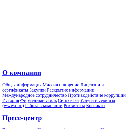
О компании
Общая информация
Миссия и видение
Лицензии и
сертификаты
Закупки
Раскрытие информации
Международное сотрудничество
Противодействие коррупции
История
Фирменный стиль
Сеть связи
Услуги и сервисы
(www.rt.ru)
Работа в компании
Реквизиты
Контакты
Пресс-центр