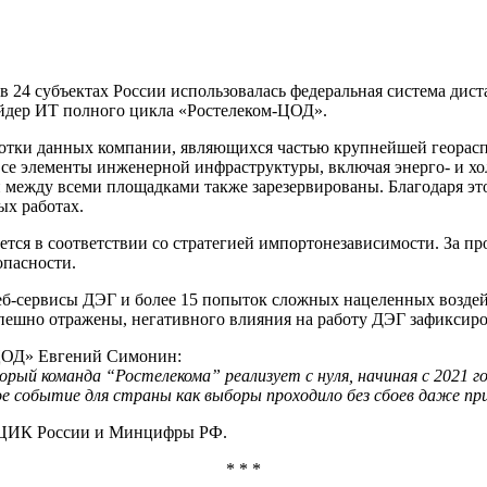
) в 24 субъектах России использовалась федеральная система ди
йдер ИТ полного цикла «Ростелеком-ЦОД».
отки данных компании, являющихся частью крупнейшей георасп
то все элементы инженерной инфраструктуры, включая энерго- и
 между всеми площадками также зарезервированы. Благодаря эт
х работах.
ается в соответствии со стратегией импортонезависимости. За 
опасности.
веб-сервисы ДЭГ и более 15 попыток сложных нацеленных воздейс
пешно отражены, негативного влияния на работу ДЭГ зафиксиро
ЦОД» Евгений Симонин:
ый команда “Ростелекома” реализует с нуля, начиная с 2021 г
событие для страны как выборы проходило без сбоев даже при 
у ЦИК России и Минцифры РФ.
* * *