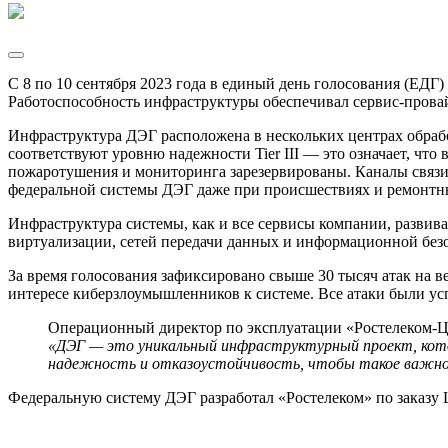
С 8 по 10 сентября 2023 года в единый день голосования (ЕДГ
Работоспособность инфраструктуры обеспечивал сервис-прова
Инфраструктура ДЭГ расположена в нескольких центрах обраб
соответствуют уровню надежности Tier III — это означает, ч
пожаротушения и мониторинга зарезервированы. Каналы связи
федеральной системы ДЭГ даже при происшествиях и ремонтны
Инфраструктура системы, как и все сервисы компании, развив
виртуализации, сетей передачи данных и информационной без
За время голосования зафиксировано свыше 30 тысяч атак на 
интересе киберзлоумышленников к системе. Все атаки были ус
Операционный директор по эксплуатации «Ростелеком-
«ДЭГ — это уникальный инфраструктурный проект, котор
надежность и отказоустойчивость, чтобы такое важное 
Федеральную систему ДЭГ разработал «Ростелеком» по заказ