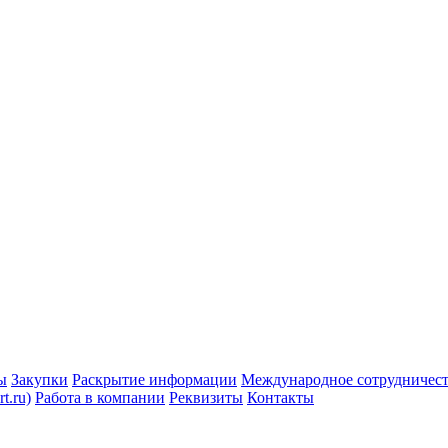
ы
Закупки
Раскрытие информации
Международное сотрудничес
t.ru)
Работа в компании
Реквизиты
Контакты