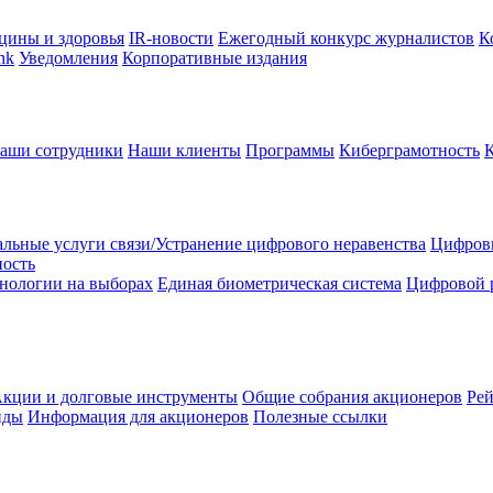
цины и здоровья
IR-новости
Ежегодный конкурс журналистов
К
nk
Уведомления
Корпоративные издания
аши сотрудники
Наши клиенты
Программы
Киберграмотность
льные услуги связи/Устранение цифрового неравенства
Цифрови
ность
нологии на выборах
Единая биометрическая система
Цифровой 
кции и долговые инструменты
Общие собрания акционеров
Рей
нды
Информация для акционеров
Полезные ссылки