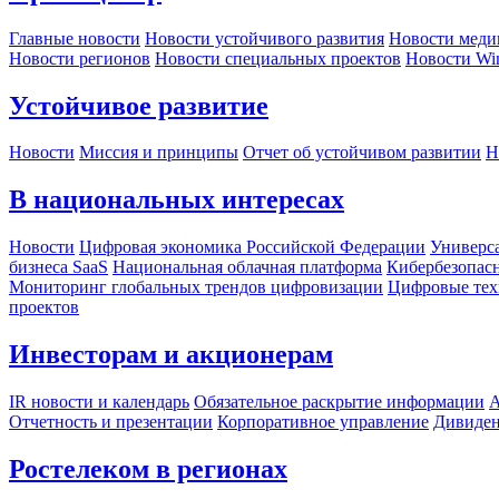
Главные новости
Новости устойчивого развития
Новости меди
Новости регионов
Новости специальных проектов
Новости Wi
Устойчивое развитие
Новости
Миссия и принципы
Отчет об устойчивом развитии
Н
В национальных интересах
Новости
Цифровая экономика Российской Федерации
Универса
бизнеса SaaS
Национальная облачная платформа
Кибербезопас
Мониторинг глобальных трендов цифровизации
Цифровые тех
проектов
Инвесторам и акционерам
IR новости и календарь
Обязательное раскрытие информации
А
Отчетность и презентации
Корпоративное управление
Дивиде
Ростелеком в регионах