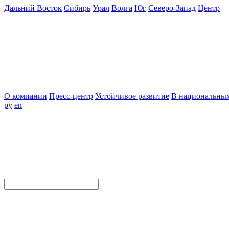
Дальний Восток
Сибирь
Урал
Волга
Юг
Северо-Запад
Центр
О компании
Пресс-центр
Устойчивое развитие
В национальных
ру
en