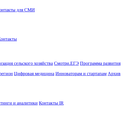
онтакты для СМИ
Контакты
зация сельского хозяйства
Смотри.ЕГЭ
Программа развития
регион
Цифровая медицина
Инноваторам и стартапам
Архив
тинги и аналитики
Контакты IR