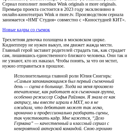
Сериал пополнит линейки Wink originals и more originals.
Премьера проекта состоится в 2023 году эксклюзивно в
онлайн-кинотеатрах Wink и more.tv. Производством сериала
занимается «НМГ Студия» совместно с «Киностудией КИТ».
Новые кадры со съемок
Трехлетняя девочка похищена в московском цирке.
Киднепперу не нужен выкуп, им движет жажда мести.
Главный герой заставит родителей страдать так, как страдает
сам, лишившись единственного близкого человека. Они так и
не узнают, кто их наказал. Чтобы понять, за что он мстит,
нужно отправиться в прошлое.
Исполнительница главной роли Юлия Снигирь:
«Самым запоминающимся был первый съемочный
день — сцена в больнице. Тогда на меня произвело
впечатление, как работает вся съемочная группа,
особенно режиссер Софья Райзман. Я знала ее как
актрису, мы вместе играли в МХТ, но я не
ожидала, что дебютант может так легко,
иронично и профессионально разбирать сцены,
так чувствовать кадр. Мне кажется, “Дело
Германа” — качественный и классный сериал с
невероятной актерской командой. Свою героиню