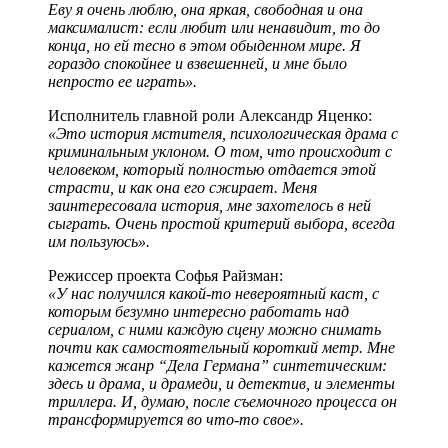
Еву я очень люблю, она яркая, свободная и она
максималист: если любит или ненавидит, то до
конца, но ей тесно в этом обыденном мире. Я
гораздо спокойнее и взвешенней, и мне было
непросто ее играть».
Исполнитель главной роли Александр Яценко:
«Это история мстителя, психологическая драма с
криминальным уклоном. О том, что происходит с
человеком, который полностью отдается этой
страсти, и как она его сжирает. Меня
заинтересовала история, мне захотелось в ней
сыграть. Очень простой критерий выбора, всегда
им пользуюсь».
Режиссер проекта Софья Райзман:
«У нас получился какой-то невероятный каст, с
которым безумно интересно работать над
сериалом, с ними каждую сцену можно снимать
почти как самостоятельный короткий метр. Мне
кажется жанр “Дела Германа” синтетическим:
здесь и драма, и драмеди, и детектив, и элементы
триллера. И, думаю, после съемочного процесса он
трансформируется во что-то свое».