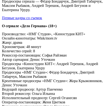
Продюсеры сериала — Фёдор Бондарчук, Дмитрий Табарчук,
Максим Рыбаков, Андрей Терешок, Андрей Бегунов и
Екатерина Уруру.
Первые кадры со съемок
О сериале «Дело Германа» (18+)
Производство: «НМГ Студия», «Киностудия КИТ»
Онлайн-кинотеатры: Wink/more.tv
Жанр: драма
Хронометраж: 48 минут
Количество серий: 8
Режиссер-постановщик: Софья Райзман
Автор сценария: Денис Уточкин
Продюсеры «Киностудии КИТ»: Андрей Терешок, Андрей
Бегунов, Екатерина Уруру
Продюсеры «НМГ Студии»: Фёдор Бондарчук, Дмитрий
Табарчук, Максим Рыбаков
Креативные продюсеры «НМГ Студии»: Жора Крыжовников,
Денис Уточкин
Ведущий продюсер: Артур Панченко
Второй режиссер: Ольга Ильина
Исполнительный продюсер: Сергей Оганесян
Оператор-постановщик: Женя Цветков