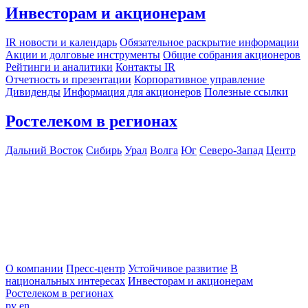
Инвесторам и акционерам
IR новости и календарь
Обязательное раскрытие информации
Акции и долговые инструменты
Общие собрания акционеров
Рейтинги и аналитики
Контакты IR
Отчетность и презентации
Корпоративное управление
Дивиденды
Информация для акционеров
Полезные ссылки
Ростелеком в регионах
Дальний Восток
Сибирь
Урал
Волга
Юг
Северо-Запад
Центр
О компании
Пресс-центр
Устойчивое развитие
В
национальных интересах
Инвесторам и акционерам
Ростелеком в регионах
ру
en