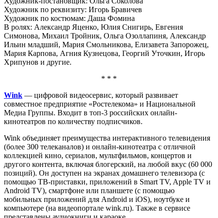
Художник-постановщик: Ольга Соколова
Художник по реквизиту: Игорь Бравичев
Художник по костюмам: Даша Фомина
В ролях: Александр Яценко, Юлия Снигирь, Евгения
Симонова, Михаил Тройник, Ольга Озоллапиня, Александр
Ильин младший, Мария Смольникова, Елизавета Запорожец,
Мария Карпова, Агния Кузнецова, Георгий Уточкин, Игорь
Хрипунов и другие.
* * *
Wink
— цифровой видеосервис, который развивает
совместное предприятие «Ростелекома» и Национальной
Медиа Группы. Входит в топ-3 российских онлайн-
кинотеатров по количеству подписчиков.
Wink объединяет преимущества интерактивного телевидения
(более 300 телеканалов) и онлайн-кинотеатра с отличной
коллекцией кино, сериалов, мультфильмов, концертов и
другого контента, включая блогерский, на любой вкус (60 000
позиций). Он доступен на экранах домашнего телевизора (с
помощью ТВ-приставки, приложений в Smart TV, Apple TV и
Android TV), смартфоне или планшете (с помощью
мобильных приложений для Android и iOS), ноутбуке и
компьютере (на видеопортале wink.ru). Также в сервисе
представлены аудиокниги и караоке.