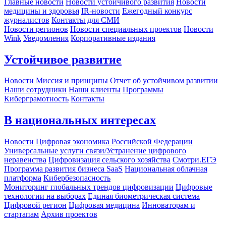
Главные новости
Новости устойчивого развития
Новости
медицины и здоровья
IR-новости
Ежегодный конкурс
журналистов
Контакты для СМИ
Новости регионов
Новости специальных проектов
Новости
Wink
Уведомления
Корпоративные издания
Устойчивое развитие
Новости
Миссия и принципы
Отчет об устойчивом развитии
Наши сотрудники
Наши клиенты
Программы
Киберграмотность
Контакты
В национальных интересах
Новости
Цифровая экономика Российской Федерации
Универсальные услуги связи/Устранение цифрового
неравенства
Цифровизация сельского хозяйства
Смотри.ЕГЭ
Программа развития бизнеса SaaS
Национальная облачная
платформа
Кибербезопасность
Мониторинг глобальных трендов цифровизации
Цифровые
технологии на выборах
Единая биометрическая система
Цифровой регион
Цифровая медицина
Инноваторам и
стартапам
Архив проектов