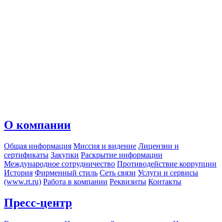
О компании
Общая информация
Миссия и видение
Лицензии и
сертификаты
Закупки
Раскрытие информации
Международное сотрудничество
Противодействие коррупции
История
Фирменный стиль
Сеть связи
Услуги и сервисы
(www.rt.ru)
Работа в компании
Реквизиты
Контакты
Пресс-центр