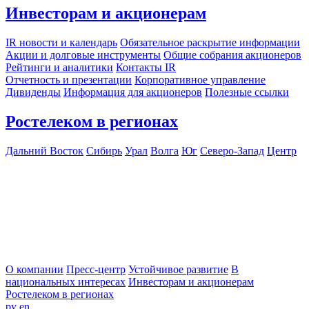
Инвесторам и акционерам
IR новости и календарь
Обязательное раскрытие информации
Акции и долговые инструменты
Общие собрания акционеров
Рейтинги и аналитики
Контакты IR
Отчетность и презентации
Корпоративное управление
Дивиденды
Информация для акционеров
Полезные ссылки
Ростелеком в регионах
Дальний Восток
Сибирь
Урал
Волга
Юг
Северо-Запад
Центр
О компании
Пресс-центр
Устойчивое развитие
В
национальных интересах
Инвесторам и акционерам
Ростелеком в регионах
ру
en