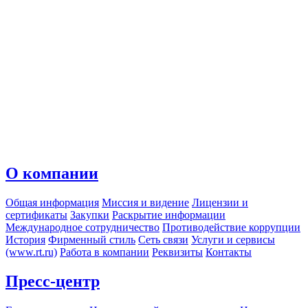
О компании
Общая информация
Миссия и видение
Лицензии и
сертификаты
Закупки
Раскрытие информации
Международное сотрудничество
Противодействие коррупции
История
Фирменный стиль
Сеть связи
Услуги и сервисы
(www.rt.ru)
Работа в компании
Реквизиты
Контакты
Пресс-центр