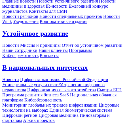
Главные новости
Новости устойчивого развития
Новости
медицины и здоровья
IR-новости
Ежегодный конкурс
журналистов
Контакты для СМИ
Новости регионов
Новости специальных проектов
Новости
Wink
Уведомления
Корпоративные издания
Устойчивое развитие
Новости
Миссия и принципы
Отчет об устойчивом развитии
Наши сотрудники
Наши клиенты
Программы
Киберграмотность
Контакты
В национальных интересах
Новости
Цифровая экономика Российской Федерации
Универсальные услуги связи/Устранение цифрового
неравенства
Цифровизация сельского хозяйства
Смотри.ЕГЭ
Программа развития бизнеса SaaS
Национальная облачная
платформа
Кибербезопасность
Мониторинг глобальных трендов цифровизации
Цифровые
технологии на выборах
Единая биометрическая система
Цифровой регион
Цифровая медицина
Инноваторам и
стартапам
Архив проектов