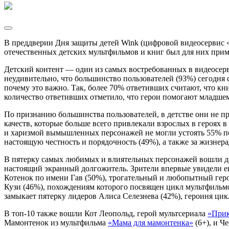
В преддверии Дня защиты детей Wink (цифровой видеосервис «
отечественных детских мультфильмов и книг был для них приме
Детский контент — один из самых востребованных в видеосерв
неудивительно, что большинство пользователей (93%) сегодня
почему это важно. Так, более 70% ответивших считают, что к
количество ответивших отметило, что герои помогают младшем
По признанию большинства пользователей, в детстве они не пр
качеств, которые больше всего привлекали взрослых в героях 
и харизмой вымышленных персонажей не могли устоять 55% по
настоящую честность и порядочность (49%), а также за жизнера
В пятерку самых любимых и влиятельных персонажей вошли дов
настоящий экранный долгожитель. Зрители впервые увидели его
Котенок по имени Гав (50%), трогательный и любопытный геро
Кузи (46%), похождениям которого посвящен цикл мультфиль
замыкает пятерку лидеров Алиса Селезнева (42%), героиня ци
В топ-10 также вошли Кот Леопольд, герой мультсериала
«Прик
Мамонтенок из мультфильма
«Мама для мамонтенка»
(6+), и Ч