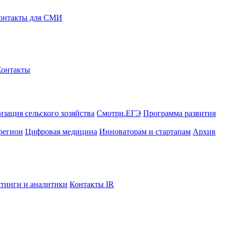
онтакты для СМИ
Контакты
зация сельского хозяйства
Смотри.ЕГЭ
Программа развития
регион
Цифровая медицина
Инноваторам и стартапам
Архив
тинги и аналитики
Контакты IR