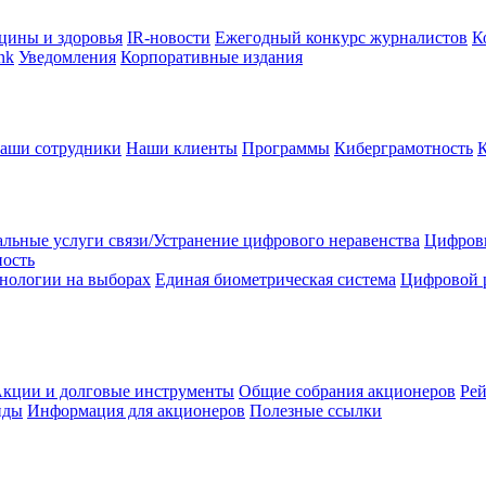
цины и здоровья
IR-новости
Ежегодный конкурс журналистов
К
nk
Уведомления
Корпоративные издания
аши сотрудники
Наши клиенты
Программы
Киберграмотность
льные услуги связи/Устранение цифрового неравенства
Цифрови
ность
нологии на выборах
Единая биометрическая система
Цифровой 
кции и долговые инструменты
Общие собрания акционеров
Рей
нды
Информация для акционеров
Полезные ссылки