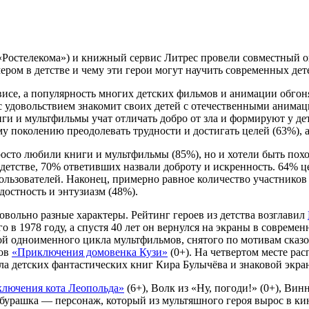
Ростелекома») и книжный сервис Литрес провели совместный оп
ром в детстве и чему эти герои могут научить современных дете
исе, а популярность многих детских фильмов и анимации обгоня
 с удовольствием знакомит своих детей с отечественными аним
ниги и мультфильмы учат отличать добро от зла и формируют у 
у поколению преодолевать трудности и достигать целей (63%), 
осто любили книги и мультфильмы (85%), но и хотели быть похо
в детстве, 70% ответивших назвали доброту и искренность. 64%
льзователей. Наконец, примерно равное количество участников
достность и энтузиазм (48%).
ольно разные характеры. Рейтинг героев из детства возглавил
 в 1978 году, а спустя 40 лет он вернулся на экраны в совреме
й одноименного цикла мультфильмов, снятого по мотивам сказо
мов
«Приключения домовенка Кузи»
(0+). На четвертом месте рас
кла детских фантастических книг Кира Булычёва и знаковой экр
лючения кота Леопольда»
(6+), Волк из «Ну, погоди!» (0+), Ви
ебурашка — персонаж, который из мультяшного героя вырос в кин