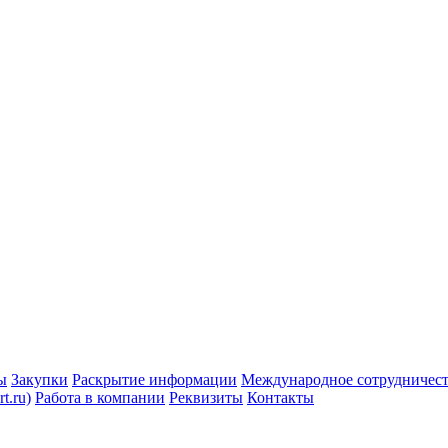
ы
Закупки
Раскрытие информации
Международное сотрудничес
t.ru)
Работа в компании
Реквизиты
Контакты