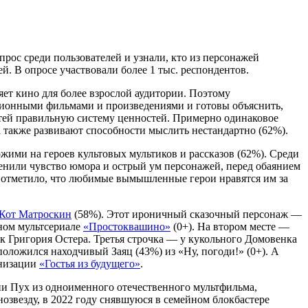
рос среди пользователей и узнали, кто из персонажей
й. В опросе участвовали более 1 тыс. респондентов.
ет кино для более взрослой аудитории. Поэтому
ационными фильмами и произведениями и готовы объяснить,
детей правильную систему ценностей. Примерно одинаковое
а также развивают способности мыслить нестандартно (62%).
жими на героев культовых мультиков и рассказов (62%). Среди
 ценили чувство юмора и острый ум персонажей, перед обаянием
 отметило, что любимые вымышленные герои нравятся им за
Кот Матроскин
(58%). Этот ироничный сказочный персонаж —
нном мультсериале
«Простоквашино»
(0+). На втором месте —
к Григория Остера. Третья строчка — у кукольного Домовенка
положился находчивый Заяц (43%) из «Ну, погоди!» (0+). А
анизации
«Гостья из будущего»
.
нни Пух из одноименного отечественного мультфильма,
озвезду, в 2022 году снявшуюся в семейном блокбастере