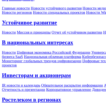
Главные новости
Новости устойчивого развития
Новости меди
Новости регионов
Новости специальных проектов
Новости Wi
Устойчивое развитие
Новости
Миссия и принципы
Отчет об устойчивом развитии
Н
В национальных интересах
Новости
Цифровая экономика Российской Федерации
Универса
бизнеса SaaS
Национальная облачная платформа
Кибербезопас
Мониторинг глобальных трендов цифровизации
Цифровые тех
проектов
Инвесторам и акционерам
IR новости и календарь
Обязательное раскрытие информации
А
Отчетность и презентации
Корпоративное управление
Дивиде
Ростелеком в регионах