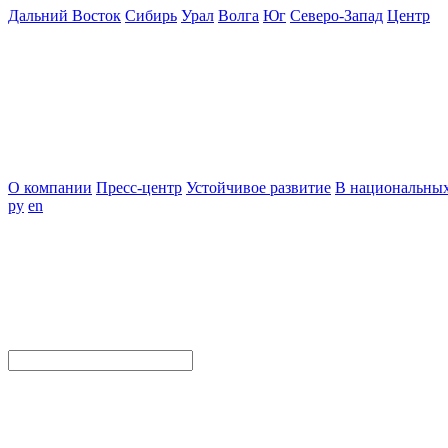
Дальний Восток
Сибирь
Урал
Волга
Юг
Северо-Запад
Центр
О компании
Пресс-центр
Устойчивое развитие
В национальных
ру
en