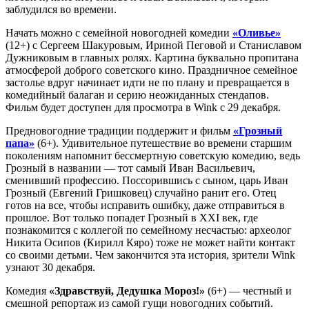
заблудился во времени.
Начать можно с семейной новогодней комедии
«Оливье»
(12+) с Сергеем Шакуровым, Ириной Пеговой и Станиславом
Дужниковым в главных ролях. Картина буквально пропитана
атмосферой доброго советского кино. Праздничное семейное
застолье вдруг начинает идти не по плану и превращается в
комедийный балаган и серию неожиданных стендапов.
Фильм будет доступен для просмотра в Wink с 29 декабря.
Предновогодние традиции поддержит и фильм
«Грозный
папа»
(6+). Удивительное путешествие во времени старшим
поколениям напомнит бессмертную советскую комедию, ведь
Грозный в названии — тот самый Иван Васильевич,
сменивший профессию. Поссорившись с сыном, царь Иван
Грозный (Евгений Гришковец) случайно ранит его. Отец
готов на все, чтобы исправить ошибку, даже отправиться в
прошлое. Вот только попадет Грозный в ХХI век, где
познакомится с коллегой по семейному несчастью: археолог
Никита Осипов (Кирилл Кяро) тоже не может найти контакт
со своими детьми. Чем закончится эта история, зрители Wink
узнают 30 декабря.
Комедия
«Здравствуй, Дедушка Мороз!»
(6+) — честный и
смешной репортаж из самой гущи новогодних событий.