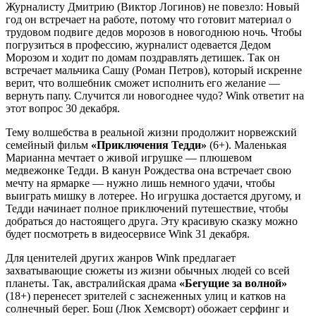
Журналисту Дмитрию (Виктор Логинов) не повезло: Новый
год он встречает на работе, потому что готовит материал о
трудовом подвиге дедов морозов в новогоднюю ночь. Чтобы
погрузиться в профессию, журналист одевается Дедом
Морозом и ходит по домам поздравлять детишек. Так он
встречает мальчика Сашу (Роман Петров), который искренне
верит, что волшебник сможет исполнить его желание —
вернуть папу. Случится ли новогоднее чудо? Wink ответит на
этот вопрос 30 декабря.
Тему волшебства в реальной жизни продолжит норвежский
семейный фильм
«Приключения Тедди»
(6+). Маленькая
Марианна мечтает о живой игрушке — плюшевом
медвежонке Тедди. В канун Рождества она встречает свою
мечту на ярмарке — нужно лишь немного удачи, чтобы
выиграть мишку в лотерее. Но игрушка достается другому, и
Тедди начинает полное приключений путешествие, чтобы
добраться до настоящего друга. Эту красивую сказку можно
будет посмотреть в видеосервисе Wink 31 декабря.
Для ценителей других жанров Wink предлагает
захватывающие сюжеты из жизни обычных людей со всей
планеты. Так, австралийская драма
«Бегущие за волной»
(18+) перенесет зрителей с заснеженных улиц и катков на
солнечный берег. Бош (Люк Хемсворт) обожает серфинг и