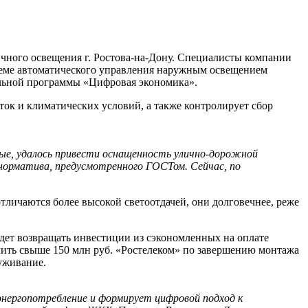
ного освещения г. Ростова-на-Дону. Специалисты компании
стеме автоматического управления наружным освещением
альной программы «Цифровая экономика».
ок и климатических условий, а также контролирует сбор
ые, удалось привести оснащенность улично-дорожной
 норматива, предусмотренного ГОСТом. Сейчас, по
личаются более высокой светоотдачей, они долговечнее, реже
удет возвращать инвестиции из сэкономленных на оплате
мить свыше 150 млн руб. «Ростелеком» по завершению монтажа
луживание.
энергопотребление и формирует цифровой подход к