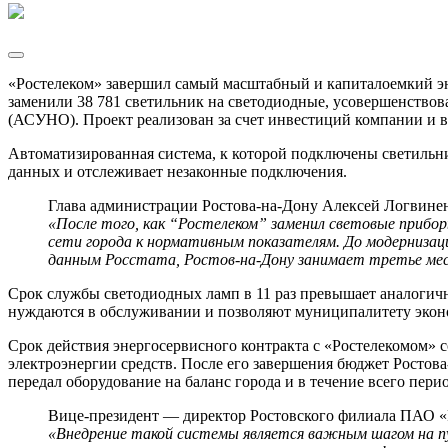
«Ростелеком» завершил самый масштабный и капиталоемкий эн
заменили 38 781 светильник на светодиодные, усовершенство
(АСУНО). Проект реализован за счет инвестиций компании и 
Автоматизированная система, к которой подключены светильни
данных и отслеживает незаконные подключения.
Глава администрации Ростова-на-Дону Алексей Логвинен
«После того, как “Ростелеком” заменил световые прибо
сети города к нормативным показателям. До модернизаци
данным Росстата, Ростов-на-Дону занимает третье мес
Срок службы светодиодных ламп в 11 раз превышает аналогичн
нуждаются в обслуживании и позволяют муниципалитету эконо
Срок действия энергосервисного контракта с «Ростелекомом» с
электроэнергии средств. После его завершения бюджет Росто
передал оборудование на баланс города и в течение всего пери
Вице-президент — директор Ростовского филиала ПАО «
«Внедрение такой системы является важным шагом на пу