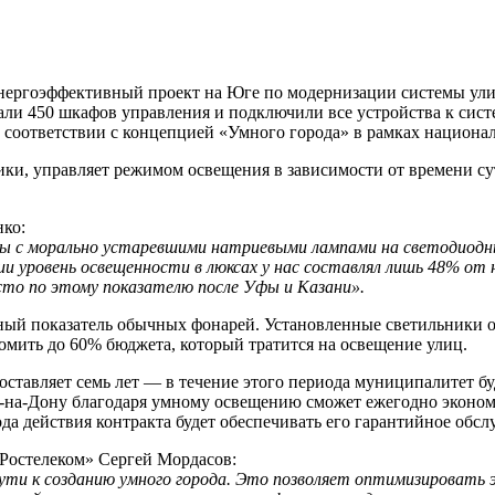
ергоэффективный проект на Юге по модернизации системы улич
вали 450 шкафов управления и подключили все устройства к си
в соответствии с концепцией «Умного города» в рамках национ
ки, управляет режимом освещения в зависимости от времени сут
ко:
ры с морально устаревшими натриевыми лампами на светодиодн
и уровень освещенности в люксах у нас составлял лишь 48% от
то по этому показателю после Уфы и Казани».
ый показатель обычных фонарей. Установленные светильники от
мить до 60% бюджета, который тратится на освещение улиц.
оставляет семь лет — в течение этого периода муниципалитет б
ва-на-Дону благодаря умному освещению сможет ежегодно эконо
ода действия контракта будет обеспечивать его гарантийное обс
Ростелеком» Сергей Мордасов:
ти к созданию умного города. Это позволяет оптимизировать 