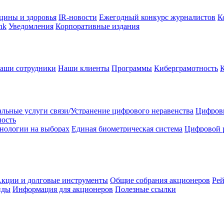
цины и здоровья
IR-новости
Ежегодный конкурс журналистов
К
nk
Уведомления
Корпоративные издания
аши сотрудники
Наши клиенты
Программы
Киберграмотность
льные услуги связи/Устранение цифрового неравенства
Цифрови
ность
нологии на выборах
Единая биометрическая система
Цифровой 
кции и долговые инструменты
Общие собрания акционеров
Рей
нды
Информация для акционеров
Полезные ссылки