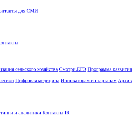
онтакты для СМИ
Контакты
зация сельского хозяйства
Смотри.ЕГЭ
Программа развития
регион
Цифровая медицина
Инноваторам и стартапам
Архив
тинги и аналитики
Контакты IR