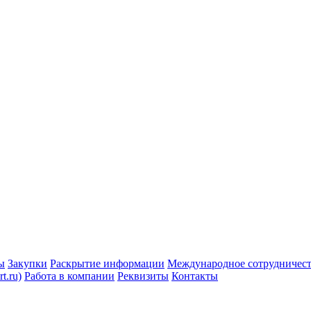
ы
Закупки
Раскрытие информации
Международное сотрудничес
t.ru)
Работа в компании
Реквизиты
Контакты