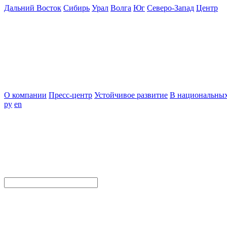
Дальний Восток
Сибирь
Урал
Волга
Юг
Северо-Запад
Центр
О компании
Пресс-центр
Устойчивое развитие
В национальных
ру
en