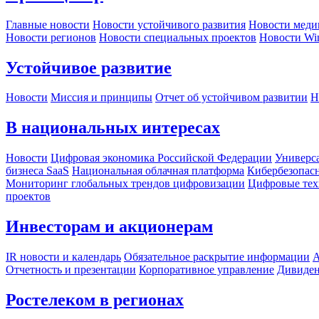
Главные новости
Новости устойчивого развития
Новости меди
Новости регионов
Новости специальных проектов
Новости Wi
Устойчивое развитие
Новости
Миссия и принципы
Отчет об устойчивом развитии
Н
В национальных интересах
Новости
Цифровая экономика Российской Федерации
Универса
бизнеса SaaS
Национальная облачная платформа
Кибербезопас
Мониторинг глобальных трендов цифровизации
Цифровые тех
проектов
Инвесторам и акционерам
IR новости и календарь
Обязательное раскрытие информации
А
Отчетность и презентации
Корпоративное управление
Дивиде
Ростелеком в регионах