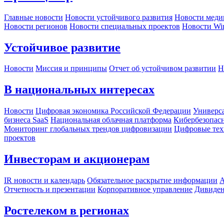
Главные новости
Новости устойчивого развития
Новости меди
Новости регионов
Новости специальных проектов
Новости Wi
Устойчивое развитие
Новости
Миссия и принципы
Отчет об устойчивом развитии
Н
В национальных интересах
Новости
Цифровая экономика Российской Федерации
Универса
бизнеса SaaS
Национальная облачная платформа
Кибербезопас
Мониторинг глобальных трендов цифровизации
Цифровые тех
проектов
Инвесторам и акционерам
IR новости и календарь
Обязательное раскрытие информации
А
Отчетность и презентации
Корпоративное управление
Дивиде
Ростелеком в регионах