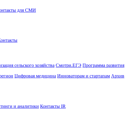
онтакты для СМИ
Контакты
зация сельского хозяйства
Смотри.ЕГЭ
Программа развития
регион
Цифровая медицина
Инноваторам и стартапам
Архив
тинги и аналитики
Контакты IR