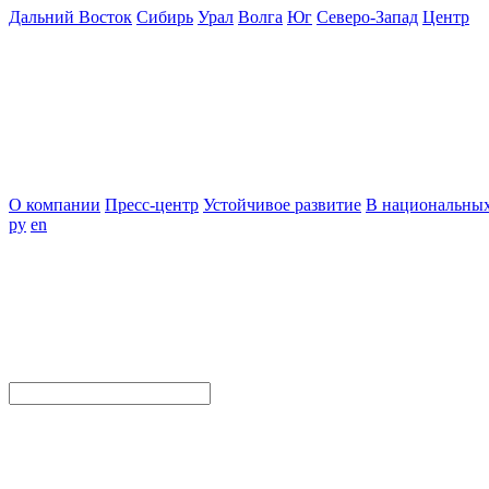
Дальний Восток
Сибирь
Урал
Волга
Юг
Северо-Запад
Центр
О компании
Пресс-центр
Устойчивое развитие
В национальных
ру
en