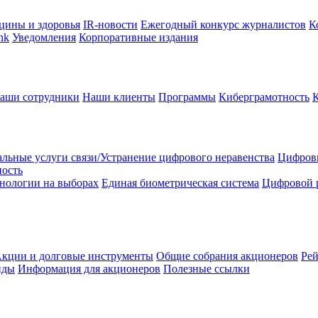
цины и здоровья
IR-новости
Ежегодный конкурс журналистов
К
nk
Уведомления
Корпоративные издания
аши сотрудники
Наши клиенты
Программы
Киберграмотность
льные услуги связи/Устранение цифрового неравенства
Цифрови
ность
нологии на выборах
Единая биометрическая система
Цифровой 
кции и долговые инструменты
Общие собрания акционеров
Рей
нды
Информация для акционеров
Полезные ссылки