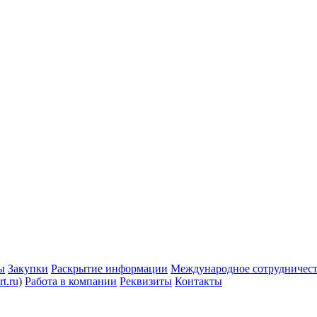
ы
Закупки
Раскрытие информации
Международное сотрудничес
t.ru)
Работа в компании
Реквизиты
Контакты