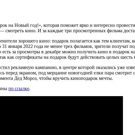
к на Новый год!», которая поможет ярко и интересно провести 
— смотреть кино. И за каждые три просмотренных фильма достан
нители хорошего кино: подарок полагается как тем клиентам, к
о 31 января 2022 года не менее трех фильмов, зрители получат 
 есть за просмотры в декабре можно получить кино в подарок н
так как сертификаты на подарок будут действовать целых шесть 
стил рекламную кампанию, в центре которой оказались уже изв
 перед экраном, под мерцание новогодней елки пара смотрит од
омента Дед Мороз, чтобы вручить киноподарок мечты.
упны
по ссылке
.